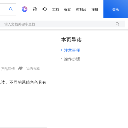
文档
备案
控制台
注册
登录
输入文档关键字查找
验
作计划
器
AI 活动
专业服务
服务伙伴合作计划
开发者社区
加入我们
服务平台百炼
阿里云 OPC 创新助力计划
本页导读
（1）
一站式生成采购清单，支持单品或批量购买
S
io：打造专属 AI 语音助手
S产品伙伴计划（繁花）
峰会
造的大模型服务与应用开发平台
轻量应用服务器
一句话生成原生可编辑精美 PPT 文稿
AI 生产力先锋
Al MaaS 服务伙伴赋能合作
域名
博文
Careers
至高可申请百万元
注意事项
性可伸缩的云计算服务
开启高性价比 AI 编程新体验
Qwen-Audio-3.0-Realtime 端到端实时语音角色扮演
输入一句话想法, 轻松生成专业的 PPT
先锋实践拓展 AI 生产力的边界
快速构建应用程序和网站，即刻迈出上云第一步
Token 补贴，五大权
计划
海大会
伙伴信用分合作计划
商标
问答
社会招聘
操作步骤
益加速 OPC 成功
S
eek-V4-Pro
数字证书管理服务（原SSL证书）
一键部署幻兽帕鲁游戏服务器
飞天发布时刻
HOT
划
备案
电子书
校园招聘
pSeek-V4-Pro
视频创作，一键激活电商全链路生产力
全托管，含MySQL、PostgreSQL、SQL Server、MariaDB多引擎
实现全站HTTPS，呈现可信的WEB访问
一键购买专属联机服务器，轻松开启游戏
所见，即是所愿
我的收藏
产品详情
更多支持
划
公司注册
镜像站
视频生成
语音识别与合成
专属 QwenPaw
短信服务
漫剧工坊：一站式动画创作平台
AI 实训营
HOT
只读。不同的系统角色具有
合作伙伴培训与认证
划
上云迁移
的智能体编程平台
站生成，高效打造优质广告素材
从聊天伙伴进化为能主动干活的本地数字员工
快速生产连贯的高质量长漫剧
从基础到进阶，Agent 创客手把手教你
国内短信简单易用，安全可靠，秒级触达，全球覆盖200+国家和地区。
e-1.1-T2V
Qwen3-TTS-Flash
lScope
我要反馈
查询合作伙伴
畅细腻的高质量视频
离线语音合成大模型，多语言方言自适应，低延迟高稳定
n Alibaba Cloud ISV 合作
代维服务
olarDB
建企业门户网站
大数据开发治理平台 DataWorks
10 分钟搭建微信、支付宝小程序
创新加速
ope
登录合作伙伴管理后台
我要建议
站，无忧落地极速上线
以可视化方式快速构建移动和 PC 门户网站
100%兼容MySQL、PostgreSQL，兼容Oracle，支持集中和分布式
高效部署网站，快速应用到小程序
Data Agent 驱动的一站式 Data+AI 开发治理平台
e-1.1-I2V
Cosyvoice-V3-Flash
安全
畅自然，细节丰富
高表现力语音合成大模型，语音克隆听感自然
我要投诉
上云场景组合购
伴
边界网络安全防护产品
漫剧创作，剧本、分镜、视频高效生成
覆盖90%+业务场景，专享组合折扣价
2V
VPN
Fun-ASR