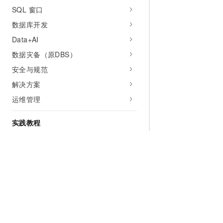
SQL 窗口
数据库开发
Data+AI
数据灾备（原DBS）
安全与规范
解决方案
运维管理
实践教程
数据灾备（DBS）实践指南
使用DMS MCP
免费体验ChatBI on DMS智能问数
DMS集成企业内部审批流
将DMS集成至企业开发平台
为什么选择阿里云
大模型
产品和定
DMS数据管理预案助力业务大促