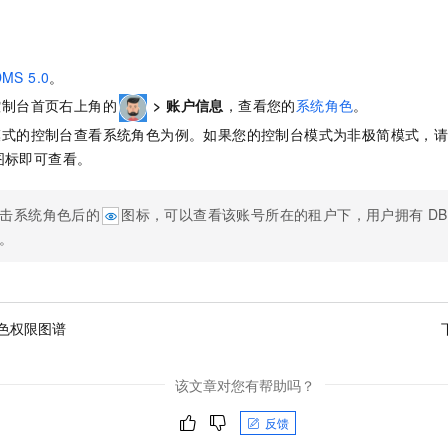
服务生态伙伴
视觉 Coding、空间感知、多模态思考等全面升级
1M上下文，专为长程任务能力而生
云工开物
企业应用
Night Plan 支持 Qwen 3.8-Max
AI 办公
NEW
Red Hat
30+ 款产品免费体验
夜间 5 折，Qwen/Meoo/TokenPlan 客户专享
AI智能应用
科研合作
ERP
堂（旗舰版）
SUSE
MS 5.0
。
智能客服
AI 应用构建
大模型原生
CRM
2个月
自动承接线索
控制台首页右上角的
>
账户信息
，查看您的
系统角色
。
建站小程序
Qoder
大模型服务平台百炼-应用模版
OA 办公系统
HOT
NEW
模式的控制台查看系统角色为例。如果您的控制台模式为非极简模式，
面向真实软件
个人版上线、团队版降价；千问3.8-Max首发发尝鲜
丰富多元化的应用模版和解决方案
图标即可查看。
力提升
财税管理
模板建站
万有无界
大模型服务平台百炼-智能体
400电话
定制建站
击系统角色后的
图标，可以查看该账号所在的租户下，用户拥有
DB
的模型效果
灵活可视化地构建企业级 Agent
。
方案
广告营销
模板小程序
秒悟
人工智能平台 PAI
定制小程序
云端极速 AI 
新一代 AI 视频生成模型，深度适配广告营销等场景
AI Native 的算法工程平台，一站式完成建模、训练、推理服务部署
APP 开发
色权限图谱
建站系统
该文章对您有帮助吗？
AI 应用
10分钟微调：让0.6B模型媲美235B模型
多模态数据信
依托云原生高可用架构,实现Dify私有化部署
用1%尺寸在特定领域达到大模型90%以上效果
反馈