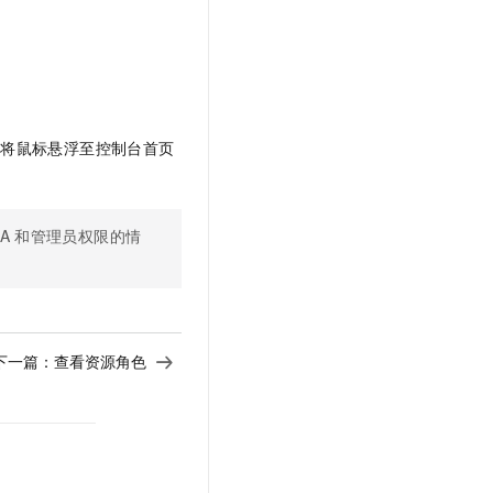
文戏情感细腻自然，动作戏激烈拳拳到肉，实现更强表演能力
支持中英文自由切换，具备更强的噪声鲁棒性
云聚AI 严选权益
SSL 证书
，一键激活高效办公新体验
精选AI产品，从模型到应用全链提效
堡垒机
AI 用量加速计划
应用
防火墙
、识别商机，让客服更高效、服务更出色。
新老同享，达量后返
千问办公
主机安全
NEW
请将鼠标悬浮至控制台首页
的智能体编程平台
一站式AI生产力平台
AI 应用及服务市场
伶鹊
A
和管理员权限的情
企业级人与Agent协作平台，接入和调度多个数字员工
智能客服平台，对话机器人、对话分析、智能外呼
AI 应用
大模型服务平台百炼 - 全妙
大模型
应用创作平台
多模态内容创作工具，已接入 DeepSeek
自然语言处理
下一篇：
查看资源角色
数据标注
机器学习
息提取
与 AI 智能体进行实时音视频通话
从文本、图片、视频中提取结构化的属性信息
构建支持视频理解的 AI 音视频实时通话应用