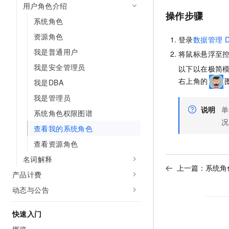
用户角色介绍
AI 产品 免费试用
网络
安全
云开发大赛
操作步骤
Tableau 订阅
1亿+ 大模型 tokens 和 
系统角色
可观测
入门学习赛
中间件
AI空中课堂在线直播课
资源角色
登录
数据管理
D
140+云产品 免费试用
大模型服务
上云与迁云
我是普通用户
产品新客免费试用，最长1
数据库
将鼠标悬浮至
生态解决方案
千问AI平台-Token Plan
我是安全管理员
以下以在极简
企业出海
大模型ACA认证体验
大数据计算
右上角的
我是DBA
助力企业全员 AI 认知与能
行业生态解决方案
政企业务
媒体服务
我是管理员
千问AI平台-模型体验
开发者生态解决方案
说明
单
在线体验全尺寸、多种模态
系统角色权限图谱
企业服务与云通信
况
AI 开发和 AI 应用解决
查看我的系统角色
Happy 系列大模型
域名与网站
查看资源角色
终端用户计算
名词解释
上一篇：
系统角
产品计费
Serverless
大模型解决方案
动态与公告
开发工具
快速部署 Dify，高效搭建 
快速入门
迁移与运维管理