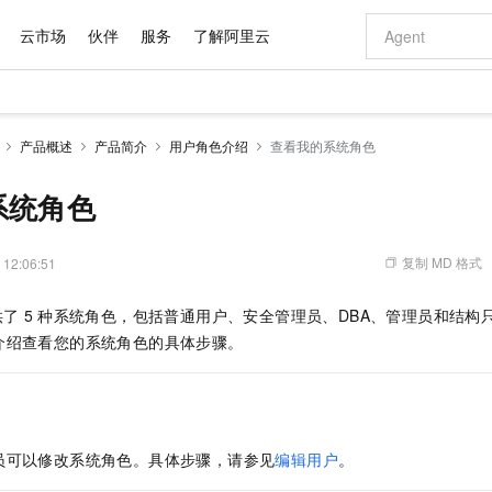
云市场
伙伴
服务
了解阿里云
AI 特惠
数据与 API
成为产品伙伴
企业增值服务
最佳实践
价格计算器
AI 场景体
基础软件
产品伙伴合
阿里云认证
市场活动
配置报价
大模型
产品概述
产品简介
用户角色介绍
查看我的系统角色
自助选配和估算价格
新方式
域名与网站
睿译宝，AI翻译排版一步到位
智启 AI 普惠权益
产品生态集成认证中心
企业支持计划
云上春晚
千问官方 MaaS 平台，为开发者和 Agent 而生，新用户赠送 1 亿 + tokens 额度
云服务器 EC
Qwen Aud
AI Coding
阿里云Maa
2026 阿里云
为企业打
数据集
Windows
大模型认证
模型
NEW
NEW
交付可用成果
值低价云产品抢先购
提供智能易用的域名与建站服务
上传文档即自动完成翻译和格式还原
至高享 1亿+免费 tokens，加速 Al 应用落地
安全可靠、弹
智能编程，一键
系统角色
产品生态伙伴
专家技术服务
云上奥运之旅
弹性计算合作
阿里云中企出
手机三要素
宝塔 Linux
全部认证
价格优势
有专属领域专家
对象存储 OSS
GLM-5.2：长任务时代开源旗舰模型
阿里云 OPC 创新助力计划
云数据库 RD
即刻拥有 DeepS
AI 电商营销
产品生态伙伴工作台
企业增值服务台
云栖战略参考
云存储合作计
云栖大会
身份实名认证
CentOS
训练营
推动算力普惠，释放技术红利
的大模型服务
最高返9万
多领域专家智能体,一键组建 AI 虚拟交付团队
至高百万元 Token 补贴，加速一人公司成长
稳定、安全、高性价比、高性能的云存储服务
真正可用的 1M 上下文,一次完成代码全链路开发
轻松解锁专属 Dee
从图文生成到
复制 MD 格式
 12:06:51
云上的中国
数据库合作计
活动全景
短信
Docker
图片和
站式影视创作平台
人工智能平台 PAI
Hermes Agent，打造自进化智能体
Token Plan 模型订阅计划
Qoder
5 分钟轻松部署
AI 广告创作
企业成长
大模型
NEW
信息公告
供了
5
种系统角色，包括普通用户、安全管理员、DBA、管理员和结构
看见新力量
云网络合作计
OCR 文字识别
JAVA
级电脑
证享300元代金券
可视化编排打通从文字构思到成片全链路闭环
一站式AI开发、训练和推理服务
自主进化，持久记忆，越用越聪明
Qwen3.8-Max 首发尝鲜，限时加量 10 倍，夜间低至2折
面向真实软件
图文、视频一
Kimi-K3
HappyHors
介绍查看您的系统角色的具体步骤。
NEW
魔搭 Mode
loud
服务实践
官网公告
Kimi 最新旗舰模型，长程编程与推理利器
让文字生成流
金融模力时刻
Salesforce O
版
发票查验
全能环境
Qoder CN
Claude Code + GStack 打造工程团队
千问办公，限时限量积分加倍
云原生数据库 P
低代码高效构
AI 建站
NEW
作计划
计划
创新中心
魔搭 ModelSc
健康状态
让AI从“聊天伙伴”进化为能干活的“数字员工”
覆盖公网/内网、递归/权威、移动APP等全场景解析服务
安装技能 GStack，拥有专属 AI 工程团队
你的AI工作搭子，覆盖日常办公高频场景
基于千问大模型等，支持代码智能生成、研发智能问答
0 代码专业建
客户案例
天气预报查询
操作系统
Deepseek-v4-pro
HappyHors
态合作计划
态智能体模型
旗舰 MoE 大模型，百万上下文与顶尖推理能力
图生视频，流
Compute
同享
容器服务 Kubernetes 版 ACK
万小智 AI 建站低至 15元/月
云防火墙
AI 短剧/漫剧
快递物流查询
WordPress
成为服务伙
高校合作
员可以修改系统角色。具体步骤，请参见
编辑用户
。
式云数据仓库
点，立即开启云上创新
提供一站式管理容器应用的 K8s 服务
送.CN域名，送备案服务码
云原生的云上
AI助力短剧
GLM-5.2
Wan2.7-T
Ubuntu