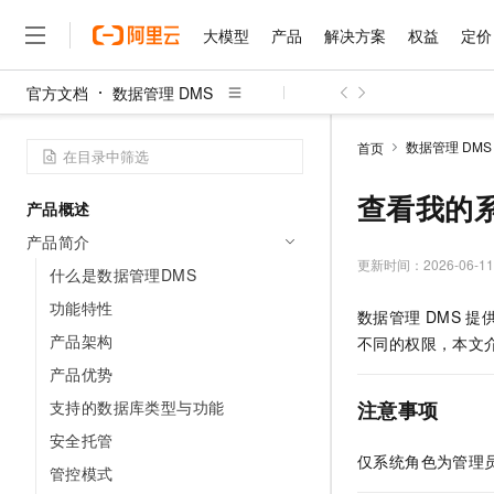
大模型
产品
解决方案
权益
定价
官方文档
数据管理 DMS
大模型
产品
解决方案
权益
定价
云市场
伙伴
服务
了解阿里云
精选产品
精选解决方案
普惠上云
产品定价
精选商城
成为销售伙伴
售前咨询
为什么选择阿里云
千问AI平台
数据管理 DMS
首页
了解云产品的定价详情
大模型服务平台百炼
千问办公，解锁你的工作
普惠上云 官方力荐
分销伙伴
在线服务
网站建设
什么是云计算
大
大模型服务与应用平台
企业级Agent产品，直接
云服务器38元/年起，超
查看我的
产品概述
咨询伙伴
多端小程序
技术领先
云上成本管理
售后服务
千问大模型
Agency Agents：拥
官方推荐返现计划
大模型
产品简介
大模型
精选产品
精选解决方案
Salesforce 国际版订阅
稳定可靠
管理和优化成本
多元化、高性能、安全可靠
推荐新用户得奖励，单订单
更新时间：
2026-06-11
销售伙伴合作计划
什么是数据管理DMS
自助服务
友盟天域
安全合规
人工智能与机器学习
AI
文本生成
无影云电脑
HappyHorse 打造一
云工开物
功能特性
数据管理
DMS
提
无影生态合作计划
在线服务
观测云
分析师报告
随时随地安全接入的云上超
高校专属算力普惠，学生认
计算
互联网应用开发
产品架构
Qwen3.8-Max
不同的权限，本文
HOT
Salesforce On Alibaba C
工单服务
智能体时代全能旗舰模型
Tuya 物联网平台阿里云
研究报告与白皮书
产品优势
云解析DNS
快速拥有专属 OpenClaw
Consulting Partner 合
大数据
容器
免费试用
短信专区
支持的数据库类型与功能
注意事项
蓝凌 OA
Qwen3.7-Plus
AI 大模型销售与服务生
现代化应用
存储
天池大赛
能看、能想、能动手的多模
安全托管
云原生大数据计算服务 Max
解决方案免费试用 新老
电子合同
仅系统角色为管理
面向分析的企业级SaaS模
最高领取价值200元试用
安全
管控模式
网络与CDN
AI 算法大赛
Qwen3-VL-Plus
畅捷通