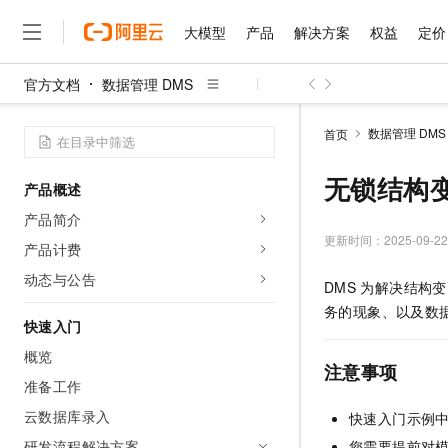
大模型
产品
解决方案
权益
定价
官方文档
数据管理 DMS
大模型
产品
解决方案
权益
定价
云市场
伙伴
服务
了解阿里云
精选产品
精选解决方案
普惠上云
产品定价
精选商城
成为销售伙伴
售前咨询
为什么选择阿里云
千问AI平台
数据管理 DMS
首页
了解云产品的定价详情
大模型服务平台百炼
睿译宝，AI翻译排版一
普惠上云 官方力荐
分销伙伴
在线服务
网站建设
什么是云计算
大
大模型服务与应用平台
上传文档即自动完成翻译和
云服务器38元/年起，超
无锁结构
产品概述
咨询伙伴
多端小程序
技术领先
云上成本管理
售后服务
千问大模型
GLM-5.2：长任务时代
官方推荐返现计划
大模型
产品简介
大模型
精选产品
精选解决方案
Salesforce 国际版订阅
稳定可靠
管理和优化成本
多元化、高性能、安全可靠
推荐新用户得奖励，单订单
更新时间：
2025-09-22
销售伙伴合作计划
产品计费
自助服务
友盟天域
安全合规
人工智能与机器学习
AI
文本生成
无影云电脑
Hermes Agent，打造
云工开物
动态与公告
DMS
为解决结构变
无影生态合作计划
在线服务
观测云
分析师报告
随时随地安全接入的云上超
自主进化，持久记忆，越用
高校专属算力普惠，学生认
计算
互联网应用开发
Qwen3.8-Max
务的现象、以及数
HOT
Salesforce On Alibaba C
工单服务
快速入门
智能体时代全能旗舰模型
Tuya 物联网平台阿里云
研究报告与白皮书
云解析DNS
快速拥有专属 OpenClaw
Consulting Partner 合
大数据
容器
概览
免费试用
短信专区
注意事项
蓝凌 OA
Qwen3.7-Plus
AI 大模型销售与服务生
准备工作
现代化应用
存储
天池大赛
能看、能想、能动手的多模
云原生大数据计算服务 Max
解决方案免费试用 新老
电子合同
云数据库录入
快速入门示例
面向分析的企业级SaaS模
最高领取价值200元试用
安全
网络与CDN
AI 算法大赛
Qwen3-VL-Plus
畅捷通
研发流程解决方案
您需要提前对