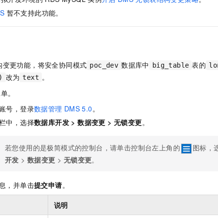
服务生态伙伴
视觉 Coding、空间感知、多模态思考等全面升级
1M上下文，专为长程任务能力而生
云工开物
企业应用
Night Plan 支持 Qwen 3.8-Max
AI 办公
NEW
S
暂不支持此功能。
Red Hat
30+ 款产品免费体验
夜间 5 折，Qwen/Meoo/TokenPlan 客户专享
AI智能应用
科研合作
ERP
堂（旗舰版）
SUSE
智能客服
AI 应用构建
大模型原生
CRM
2个月
自动承接线索
建站小程序
Qoder
大模型服务平台百炼-应用模版
OA 办公系统
HOT
NEW
构变更功能，将安全协同模式
数据库中
表的
poc_dev
big_table
lo
面向真实软件
个人版上线、团队版降价；千问3.8-Max首发发尝鲜
丰富多元化的应用模版和解决方案
改为
。
)
text
力提升
财税管理
模板建站
万有无界
工单。
大模型服务平台百炼-智能体
400电话
定制建站
的模型效果
灵活可视化地构建企业级 Agent
账号，登录
数据管理
DMS 5.0
。
方案
广告营销
模板小程序
栏中，选择
数据库开发
>
数据变更
>
无锁变更
。
秒悟
人工智能平台 PAI
定制小程序
云端极速 AI 
新一代 AI 视频生成模型，深度适配广告营销等场景
AI Native 的算法工程平台，一站式完成建模、训练、推理服务部署
若您使用的是极简模式的控制台，请单击控制台左上角的
图标，
APP 开发
开发
>
数据变更
>
无锁变更
。
建站系统
息，并单击
提交申请
。
AI 应用
10分钟微调：让0.6B模型媲美235B模型
多模态数据信
依托云原生高可用架构,实现Dify私有化部署
用1%尺寸在特定领域达到大模型90%以上效果
说明