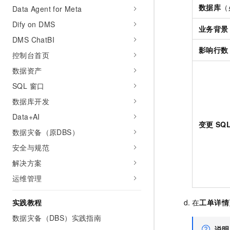
10 分钟在聊天系统中增加
数据库
（
Data Agent for Meta
专有云
Dify on DMS
业务背景
DMS ChatBI
影响行数
控制台首页
数据资产
SQL 窗口
数据库开发
Data+AI
变更
SQ
数据灾备（原DBS）
安全与规范
解决方案
运维管理
实践教程
在
工单详情
数据灾备（DBS）实践指南
说明