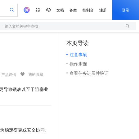
文档
备案
控制台
注册
登录
输入文档关键字查找
验
作计划
器
AI 活动
专业服务
服务伙伴合作计划
开发者社区
加入我们
服务平台百炼
阿里云 OPC 创新助力计划
本页导读
（1）
一站式生成采购清单，支持单品或批量购买
S
可编辑精美 PPT 文稿
S产品伙伴计划（繁花）
峰会
造的大模型服务与应用开发平台
轻量应用服务器
Agency Agents：拥有专属领域专家
AI 生产力先锋
Al MaaS 服务伙伴赋能合作
域名
博文
Careers
至高可申请百万元
注意事项
性可伸缩的云计算服务
 轻松生成专业的 PPT
开启高性价比 AI 编程新体验
先锋实践拓展 AI 生产力的边界
快速构建应用程序和网站，即刻迈出上云第一步
多领域专家智能体,一键组建 AI 虚拟交付团队
Token 补贴，五大权
计划
海大会
伙伴信用分合作计划
商标
问答
社会招聘
操作步骤
益加速 OPC 成功
S
帕鲁游戏服务器
数字证书管理服务（原SSL证书）
HappyHorse 打造一站式影视创作平台
飞天发布时刻
HOT
划
备案
电子书
校园招聘
查看任务进展并验证
联机服务器，轻松开启游戏
视频创作，一键激活电商全链路生产力
全托管，含MySQL、PostgreSQL、SQL Server、MariaDB多引擎
实现全站HTTPS，呈现可信的WEB访问
所见，即是所愿
可视化编排打通从文字构思到成片全链路闭环
我的收藏
产品详情
更多支持
划
公司注册
镜像站
视频生成
语音识别与合成
 智能体与工作流应用
短信服务
漫剧工坊：一站式动画创作平台
AI 实训营
更导致锁表以至于阻塞业
合作伙伴培训与认证
划
上云迁移
的智能体编程平台
站生成，高效打造优质广告素材
通过阿里云百炼高效搭建AI应用,助力高效开发
快速生产连贯的高质量长漫剧
从基础到进阶，Agent 创客手把手教你
国内短信简单易用，安全可靠，秒级触达，全球覆盖200+国家和地区。
e-1.1-T2V
Qwen3-TTS-Flash
lScope
我要反馈
查询合作伙伴
畅细腻的高质量视频
离线语音合成大模型，多语言方言自适应，低延迟高稳定
n Alibaba Cloud ISV 合作
代维服务
olarDB
建企业门户网站
大数据开发治理平台 DataWorks
10 分钟搭建微信、支付宝小程序
创新加速
ope
登录合作伙伴管理后台
我要建议
站，无忧落地极速上线
以可视化方式快速构建移动和 PC 门户网站
100%兼容MySQL、PostgreSQL，兼容Oracle，支持集中和分布式
高效部署网站，快速应用到小程序
Data Agent 驱动的一站式 Data+AI 开发治理平台
e-1.1-I2V
Cosyvoice-V3-Flash
安全
畅自然，细节丰富
高表现力语音合成大模型，语音克隆听感自然
我要投诉
上云场景组合购
伴
以为稳定变更或安全协同。
边界网络安全防护产品
漫剧创作，剧本、分镜、视频高效生成
覆盖90%+业务场景，专享组合折扣价
2V
VPN
Fun-ASR