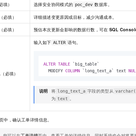
一个 AI 助手
即刻拥有 DeepSeek-R1 满血版
超强辅助，Bol
必填）
选择安全协同模式的
数据库。
poc_dev
在企业官网、通讯软件中为客户提供 AI 客服
多种方案随心选，轻松解锁专属 DeepSeek
（必填）
详细描述变更原因或目标，减少沟通成本。
（必填）
预估本次更新会影响的数据行数，可在
SQL Consol
输入如下
语句。
ALTER
ALTER
TABLE
 `big_table`

  MODIFY 
COLUMN
 `long_text_a` text 
NUL
L
（必填）
说明
将
字段的类型从
long_text_a
varchar(
为
。
text
页中，确认工单详情信息。
您可以在
工单详情
页中，查看工单的详情信息，同时系统也会对将要