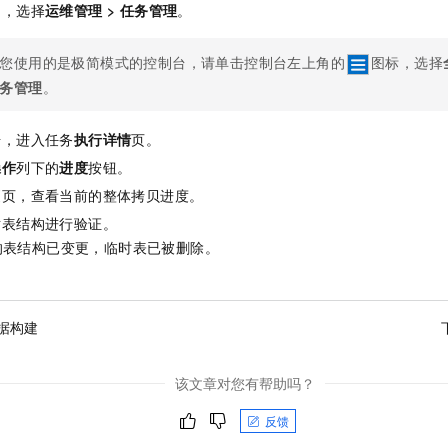
中，选择
运维管理
>
任务管理
。
您使用的是极简模式的控制台，请单击控制台左上角的
图标，选择
务管理
。
号，进入任务
执行详情
页。
操作
列下的
进度
按钮。
更页，查看当前的整体拷贝进度。
对表结构进行验证。
的表结构已变更，临时表已被删除。
据构建
该文章对您有帮助吗？
反馈