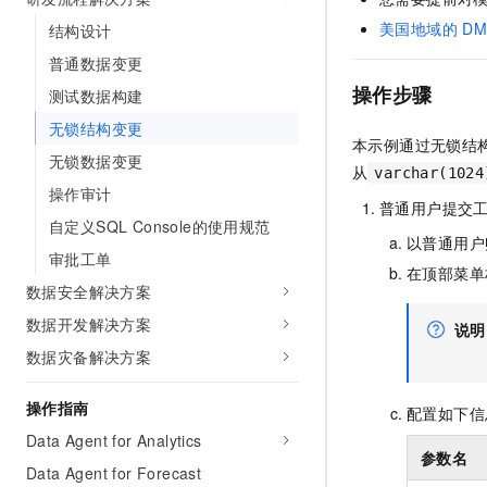
AI 产品 免费试用
网络
安全
云开发大赛
美国地域的
DM
结构设计
Tableau 订阅
1亿+ 大模型 tokens 和 
普通数据变更
可观测
入门学习赛
中间件
AI空中课堂在线直播课
140+云产品 免费试用
操作步骤
大模型服务
测试数据构建
上云与迁云
产品新客免费试用，最长1
数据库
无锁结构变更
生态解决方案
千问AI平台-Token Plan
本示例通过无锁结
企业出海
大模型ACA认证体验
大数据计算
无锁数据变更
从
varchar(1024
助力企业全员 AI 认知与能
行业生态解决方案
操作审计
政企业务
媒体服务
普通用户提交
千问AI平台-模型体验
开发者生态解决方案
自定义SQL Console的使用规范
在线体验全尺寸、多种模态
以普通用户
企业服务与云通信
审批工单
AI 开发和 AI 应用解决
在顶部菜单
Happy 系列大模型
域名与网站
数据安全解决方案
数据开发解决方案
说明
终端用户计算
数据灾备解决方案
Serverless
大模型解决方案
操作指南
配置如下信
开发工具
快速部署 Dify，高效搭建 
Data Agent for Analytics
参数名
迁移与运维管理
Data Agent for Forecast