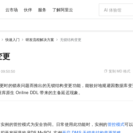
云市场
伙伴
服务
了解阿里云
AI 特惠
数据与 API
成为产品伙伴
企业增值服务
最佳实践
价格计算器
AI 场景体
基础软件
产品伙伴合
阿里云认证
市场活动
配置报价
大模型
快速入门
研发流程解决方案
无锁结构变更
自助选配和估算价格
步到位
域名与网站
智启 AI 普惠权益
产品生态集成认证中心
企业支持计划
云上春晚
Qwen Audio：打造专属 AI 语音助手
千问官方 MaaS 平台，为开发者和 Agent 而生，新用户赠送 1 亿 + tokens 额度
云服务器 EC
一句话生成原生
AI Coding
阿里云Maa
2026 阿里云
为企业打
数据集
Windows
大模型认证
模型
NEW
NEW
格式还原
值低价云产品抢先购
提供智能易用的域名与建站服务
至高享 1亿+免费 tokens，加速 Al 应用落地
Qwen-Audio-3.0-Realtime 端到端实时语音角色扮演
安全可靠、弹
输入一句话想法,
智能编程，一键
变更
产品生态伙伴
专家技术服务
云上奥运之旅
弹性计算合作
阿里云中企出
手机三要素
宝塔 Linux
全部认证
价格优势
开源旗舰模型
对象存储 OSS
即刻拥有 DeepSeek-V4-Pro
阿里云 OPC 创新助力计划
云数据库 RD
一键部署幻兽
AI 电商营销
产品生态伙伴工作台
企业增值服务台
云栖战略参考
云存储合作计
云栖大会
身份实名认证
CentOS
训练营
推动算力普惠，释放技术红利
的大模型服务
最高返9万
真正可用的 1M 上下文,一次完成代码全链路开发
轻松解锁专属 DeepSeek-V4-Pro
至高百万元 Token 补贴，加速一人公司成长
稳定、安全、高性价比、高性能的云存储服务
一键购买专属
从图文生成到
复制 MD 格式
 09:50:50
云上的中国
数据库合作计
活动全景
短信
Docker
图片和
自进化智能体
人工智能平台 PAI
5 分钟轻松部署专属 QwenPaw
Token Plan 模型订阅计划
Qoder
高效搭建 AI
AI 广告创作
企业成长
大模型
NEW
HOT
信息公告
更时的锁表问题而推出的无锁结构变更功能，能较好地规避因数据库变
看见新力量
云网络合作计
OCR 文字识别
JAVA
级电脑
越聪明
证享300元代金券
一站式AI开发、训练和推理服务
Qwen3.8-Max 首发尝鲜，限时加量 10 倍，夜间低至2折
从聊天伙伴进化为能主动干活的本地数字员工
面向真实软件
图文、视频一
Kimi-K3
HappyHors
据库原生
Online DDL
带来的主备延迟现象。
NEW
魔搭 Mode
loud
服务实践
官网公告
Kimi 最新旗舰模型，长程编程与推理利器
让文字生成流
金融模力时刻
Salesforce O
版
发票查验
全能环境
Qoder CN
Claude Code + GStack 打造工程团队
千问办公，限时限量积分加倍
云原生数据库 P
低代码高效构
AI 建站
NEW
作计划
计划
创新中心
魔搭 ModelSc
健康状态
让AI从“聊天伙伴”进化为能干活的“数字员工”
覆盖公网/内网、递归/权威、移动APP等全场景解析服务
安装技能 GStack，拥有专属 AI 工程团队
你的AI工作搭子，覆盖日常办公高频场景
基于千问大模型等，支持代码智能生成、研发智能问答
0 代码专业建
客户案例
天气预报查询
操作系统
Deepseek-v4-pro
HappyHors
态合作计划
态智能体模型
旗舰 MoE 大模型，百万上下文与顶尖推理能力
图生视频，流
Compute
同享
容器服务 Kubernetes 版 ACK
万小智 AI 建站低至 15元/月
云防火墙
AI 短剧/漫剧
快递物流查询
WordPress
成为服务伙
高校合作
中实例的管控模式为安全协同。日常使用此功能时，实例的
管控模式
可
式云数据仓库
点，立即开启云上创新
提供一站式管理容器应用的 K8s 服务
送.CN域名，送备案服务码
云原生的云上
AI助力短剧
GLM-5.2
Wan2.7-T
Ubuntu
模拟开发环境的
RDS MySQL
实例
开启
DMS
无锁表结构变更策略
。