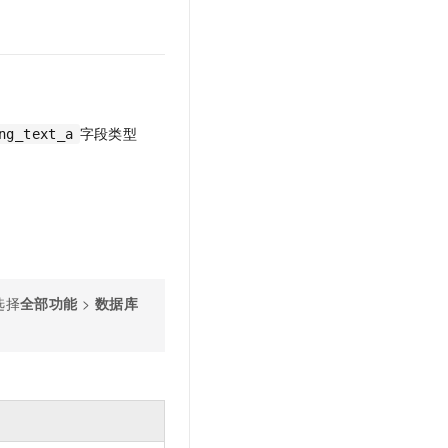
文戏情感细腻自然，动作戏激烈拳拳到肉，实现更强表演能力
支持中英文自由切换，具备更强的噪声鲁棒性
云聚AI 严选权益
SSL 证书
，一键激活高效办公新体验
精选AI产品，从模型到应用全链提效
堡垒机
AI 用量加速计划
应用
防火墙
、识别商机，让客服更高效、服务更出色。
新老同享，达量后返
千问办公
主机安全
NEW
字段类型
ng_text_a
的智能体编程平台
一站式AI生产力平台
AI 应用及服务市场
伶鹊
企业级人与Agent协作平台，接入和调度多个数字员工
智能客服平台，对话机器人、对话分析、智能外呼
AI 应用
大模型服务平台百炼 - 全妙
大模型
应用创作平台
多模态内容创作工具，已接入 DeepSeek
自然语言处理
选择
全部功能
>
数据
库
数据标注
机器学习
息提取
与 AI 智能体进行实时音视频通话
从文本、图片、视频中提取结构化的属性信息
构建支持视频理解的 AI 音视频实时通话应用