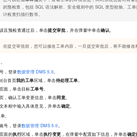
的预检查，包括
SQL
语法解析、安全规则中的
SQL
类型校验、工单
计检查扫描行数等。
误且预检查通过后，单击
提交审批
，并在弹窗中单击
确认
。
在提交审批前，您可以修改工单内容，一旦提交审批后，将不能修改
单。
号，登录
数据管理
DMS 5.0
。
制台首页
我的工单
区域，单击
待处理工单
。
页面，单击目标
工单号
。
页，确认工单变更信息，单击
同意
。
文本框中输入具体意见，并单击
确定
。
工单。
账号，登录
数据管理
DMS 5.0
。
页面的
执行
区域，单击
执行变更
，在弹窗中配置如下信息，并单击
确定