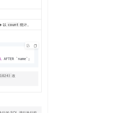
t.diy 一步搞定创意建站
构建大模型应用的安全防护体系
通过自然语言交互简化开发流程,全栈开发支持
通过阿里云安全产品对 AI 应用进行安全防护
e
以
统计。
count
L
 AFTER `name`;
改
1024)
执行的
SQL
进行执行前