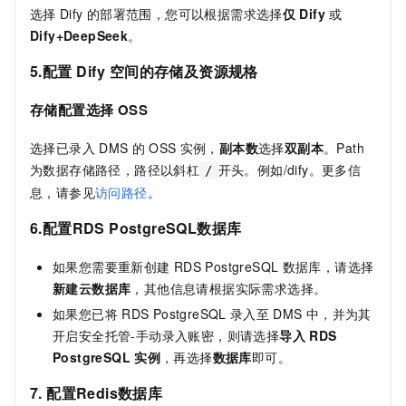
选择
Dify
的部署范围，您可以根据需求选择
仅
Dify
或
Dify+DeepSeek
。
5.配置
Dify
空间的存储及资源规格
存储配置选择
OSS
选择已录入
DMS
的
OSS
实例，
副本数
选择
双副本
。Path
为数据存储路径，路径以斜杠
开头。例如/dify。更多信
/
息，请参见
访问路径
。
6.配置
RDS PostgreSQL
数据库
如果您需要重新创建
RDS PostgreSQL
数据库，请选择
新建云数据库
，其他信息请根据实际需求选择。
如果您已将
RDS PostgreSQL
录入至
DMS
中，并为其
开启安全托管-手动录入账密，则请选择
导入
RDS
PostgreSQL
实
例
，再选择
数据库
即可。
7. 配置
Redis
数据库