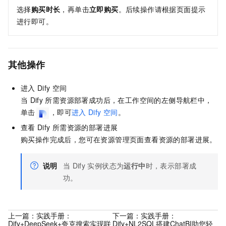
选择
购买时长
，再单击
立即购买
。后续操作请根据页面提示
进行即可。
其他操作
进入
Dify
空间
当
Dify
所需资源部署成功后，在工作空间的左侧导航栏中，
单击
，即可
进入
Dify
空间
。
查看
Dify
所需资源的部署进展
购买操作完成后，您可在资源管理页面查看资源的部署进展。
说明
当
Dify
实例状态为
运行中
时，表示部署成
功。
上一篇：
实践手册：
下一篇：
实践手册：
Dify+DeepSeek+夸克搜索实现联
Dify+NL2SQL搭建ChatBI助您轻