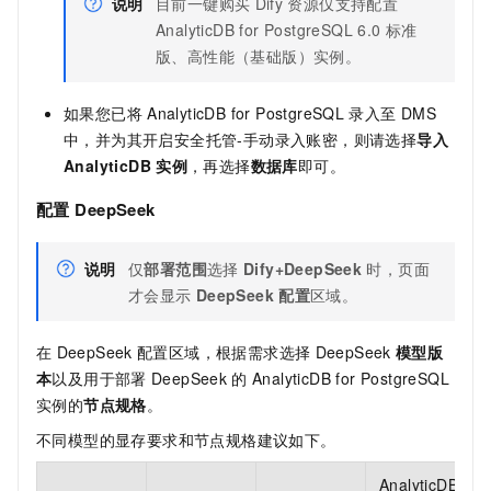
说明
目前一键购买
Dify
资源仅支持配置
AnalyticDB for PostgreSQL
6.0
标准
版、高性能（基础版）实例。
如果您已将
AnalyticDB for PostgreSQL
录入至
DMS
中，并为其开启安全托管-手动录入账密，则请选择
导入
AnalyticDB
实例
，再选择
数据库
即可。
配置
DeepSeek
说明
仅
部署范围
选择
Dify+DeepSeek
时，页面
才会显示
DeepSeek
配置
区域。
在
DeepSeek
配置区域，根据需求选择
DeepSeek
模型版
本
以及用于部署
DeepSeek
的
AnalyticDB for PostgreSQL
实例的
节点规格
。
不同模型的显存要求和节点规格建议如下。
AnalyticDB for