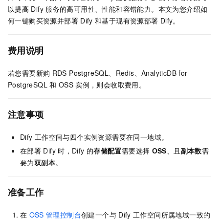
以提高
Dify
服务的高可用性、性能和容错能力。本文为您介绍如
何一键购买资源并部署
Dify
和基于现有资源部署
Dify。
费用说明
若您需要新购
RDS PostgreSQL
、
Redis
、
AnalyticDB for
PostgreSQL
和
OSS
实例，则会收取费用。
注意事项
Dify
工作空间与四个实例资源需要在同一地域。
在部署
Dify
时，Dify
的
存储配置
需要选择
OSS
、且
副本数
需
要为
双副本
。
准备工作
在
OSS
管理控制台
创建一个与
Dify
工作空间所属地域一致的