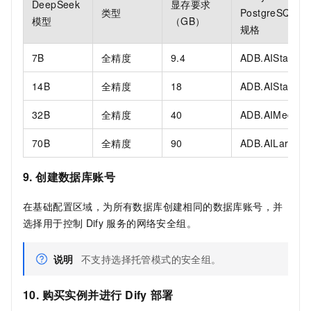
DeepSeek
显存要求
类型
PostgreSQL
推
模型
（GB）
规格
7B
全精度
9.4
ADB.AIStandar
14B
全精度
18
ADB.AIStandar
32B
全精度
40
ADB.AIMedium
70B
全精度
90
ADB.AILarge.2
9. 创建数据库账号
在基础配置区域，为所有数据库创建相同的数据库账号，并
选择用于控制
Dify
服务的网络安全组。
说明
不支持选择托管模式的安全组。
10. 购买实例并进行
Dify
部署