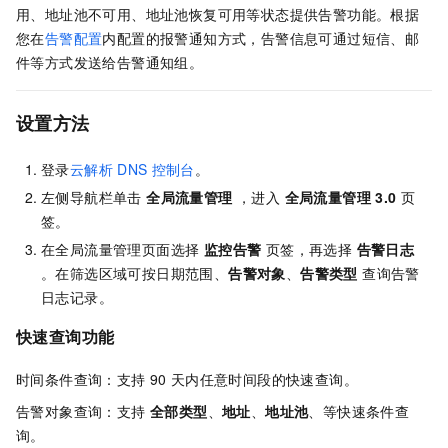
用、地址池不可用、地址池恢复可用等状态提供告警功能。根据
您在
告警配置
内配置的报警通知方式，告警信息可通过短信、邮
件等方式发送给告警通知组。
设置方法
登录
云解析
DNS
控制台
。
左侧导航栏单击
全局流量管理
，进入
全局流量管理
3.0
页
签。
在全局流量管理页面选择
监控告警
页签，再选择
告警日志
。在筛选区域可按日期范围、
告警对象
、
告警类型
查询告警
日志记录。
快速查询功能
时间条件查询：支持
90
天内任意时间段的快速查询。
告警对象查询：支持
全部类型
、
地址
、
地址池
、等快速条件查
询。