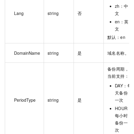
zh：中
Lang
string
否
文
en：英
文
默认：en
DomainName
string
是
域名名称。
备份周期，
当前支持：
DAY：每
天备份
PeriodType
string
是
一次
HOUR：
每小时
备份一
次