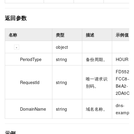
返回参数
名称
类型
描述
示例值
object
PeriodType
string
备份周期。
HOUR
FD55281
唯一请求识
FCC8-48
RequestId
string
别码。
B4A2-
2DA0C2
dns-
DomainName
string
域名名称。
example.
示例