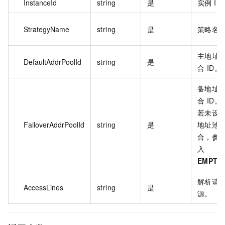
InstanceId
string
是
实例 ID
StrategyName
string
是
策略名
主地址
DefaultAddrPoolId
string
是
合 ID。
备地址
合 ID。
若未设
FailoverAddrPoolId
string
是
地址池
合，参
入
EMPTY
解析请
AccessLines
string
是
源。