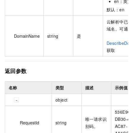
en：英文
默认：en
云解析中已存
域名。
可通过
DomainName
string
是
DescribeDom
获取
返回参数
名称
类型
描述
示例值
object
536E9C
唯一请求识
DB30-46
RequestId
string
别码。
AC87-