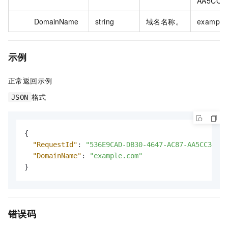
AA5CC3
DomainName
string
域名名称。
example
示例
正常返回示例
格式
JSON
{
"RequestId"
:
"536E9CAD-DB30-4647-AC87-AA5CC38C53
"DomainName"
:
"example.com"
}
错误码