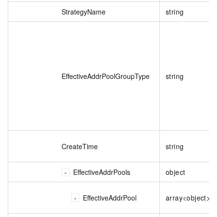
StrategyName
string
EffectiveAddrPoolGroupType
string
CreateTime
string
EffectiveAddrPools
object
EffectiveAddrPool
array<object>