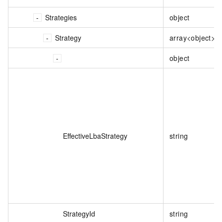
Strategies
object
Strategy
array<object>
object
EffectiveLbaStrategy
string
StrategyId
string