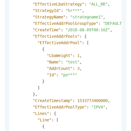
"EffectiveLbaStrategy"
:
"ALL_RR"
,
"StrategyId"
:
"hr***"
,
"StrategyName"
:
"strategname1"
,
"EffectiveAddrPoolGroupType"
:
"DEFAULT"
,
"CreateTime"
:
"2018-08-09T00:10Z"
,
"EffectiveAddrPools"
:
{
"EffectiveAddrPool"
:
[
{
"LbaWeight"
:
1
,
"Name"
:
"test"
,
"AddrCount"
:
3
,
"Id"
:
"po***"
}
]
}
,
"CreateTimestamp"
:
1533773400000
,
"EffectiveAddrPoolType"
:
"IPV4"
,
"Lines"
:
{
"Line"
:
[
{