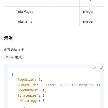
TotalPages
integer
TotalItems
integer
示例
正常返回示例
格式
JSON
{
"PageSize"
:
1
,
"RequestId"
:
"0CCC9971-CEC9-4132-824B-4AE611C076
"PageNumber"
:
1
,
"Strategies"
:
{
"Strategy"
:
[
{