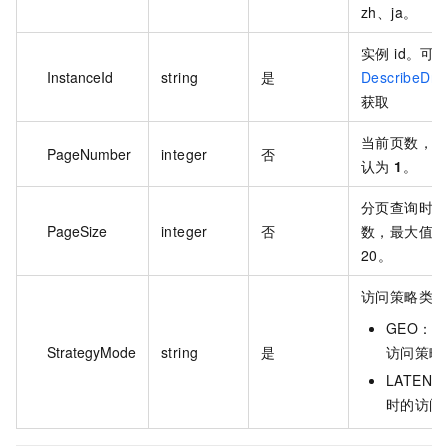
zh、ja。
实例 id。
可
InstanceId
string
是
DescribeDns
获取
当前页数，
PageNumber
integer
否
认为
1
。
分页查询时设
PageSize
integer
否
数，最大值 1
20。
访问策略类型
GEO：
StrategyMode
string
是
访问策略
LATEN
时的访问