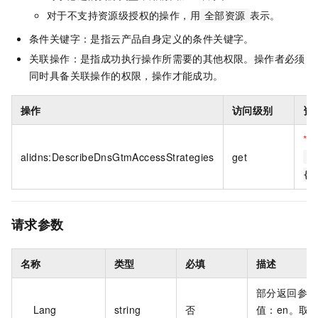
对于不支持资源级授权的操作，用
表示。
全部资源
条件关键字：是指云产品自身定义的条件关键字。
关联操作：是指成功执行操作所需要的其他权限。操作者必须
同时具备关联操作的权限，操作才能成功。
操作
访问级别
资
*
gt
alidns:DescribeDnsGtmAccessStrategies
get
a
{#
请求参数
名称
类型
必填
描述
部分返回参数
Lang
string
否
值：en。取