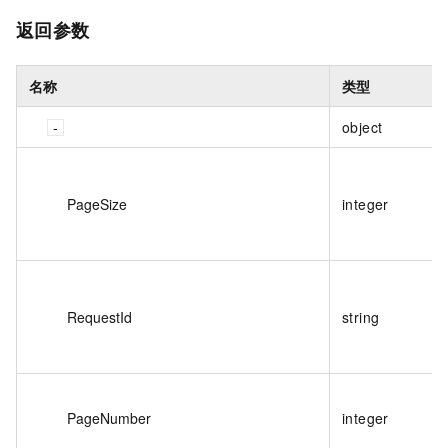
返回参数
名称
类型
object
PageSize
integer
RequestId
string
PageNumber
integer