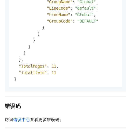
"GroupName"
:
"Global"
,
"LineCode"
:
"default"
,
"LineName"
:
"Global"
,
"GroupCode"
:
"DEFAULT"
}
]
}
}
]
}
,
"TotalPages"
:
11
,
"TotalItems"
:
11
}
错误码
访问
错误中心
查看更多错误码。