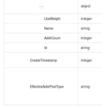
object
LbaWeight
integer
Name
string
AddrCount
integer
Id
string
CreateTimestamp
integer
EffectiveAddrPoolType
string