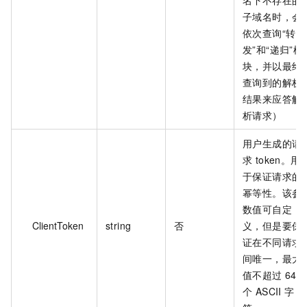
子域名时，会
依次查询“转
发”和“递归”模
块，并以最终
查询到的解析
结果来应答解
析请求）
用户生成的请
求 token。用
于保证请求的
幂等性。该参
数值可自定
ClientToken
string
否
义，但是要保
证在不同请求
间唯一，最大
值不超过 64
个 ASCII 字