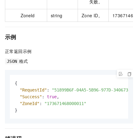
失败。
ZoneId
string
Zone ID。
173671468
示例
正常返回示例
格式
JSON
{
"RequestId"
:
"51899B6F-04A5-5B96-977D-340673091A
"Success"
:
true
,
"ZoneId"
:
"173671468000011"
}