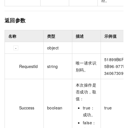
符。
返回参数
名称
类型
描述
示例值
object
51899B6F-0
唯一请求识
RequestId
string
5B96-977D-
别码。
340673091
本次操作是
否成功，取
值：
Success
boolean
true：
true
成功。
false：