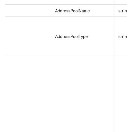
AddressPoolName
string
AddressPoolType
string