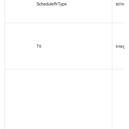
ScheduleRrType
string
Ttl
intege