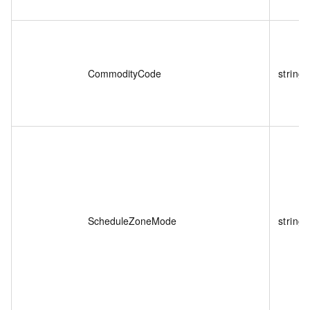
CommodityCode
string
ScheduleZoneMode
string