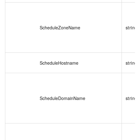
ScheduleZoneName
string
ScheduleHostname
string
ScheduleDomainName
string