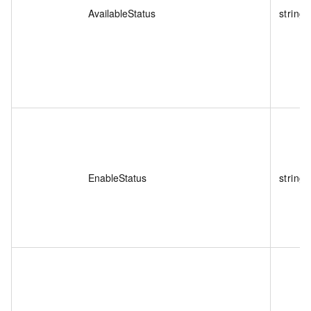
AvailableStatus
string
EnableStatus
string