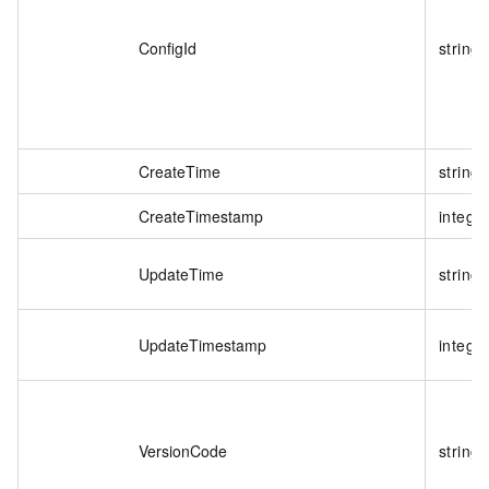
ConfigId
string
CreateTime
string
CreateTimestamp
intege
UpdateTime
string
UpdateTimestamp
intege
VersionCode
string