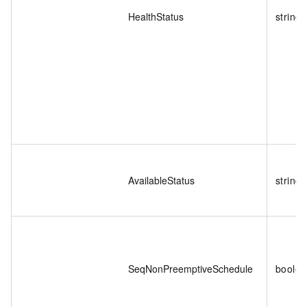
HealthStatus
string
AvailableStatus
string
SeqNonPreemptiveSchedule
boole