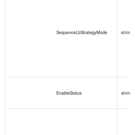
SequenceLbStrategyMode
string
EnableStatus
string