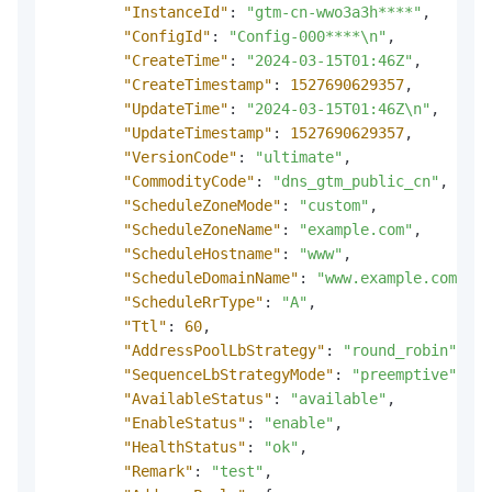
"InstanceId"
:
"gtm-cn-wwo3a3h****"
,
"ConfigId"
:
"Config-000****\n"
,
"CreateTime"
:
"2024-03-15T01:46Z"
,
"CreateTimestamp"
:
1527690629357
,
"UpdateTime"
:
"2024-03-15T01:46Z\n"
,
"UpdateTimestamp"
:
1527690629357
,
"VersionCode"
:
"ultimate"
,
"CommodityCode"
:
"dns_gtm_public_cn"
,
"ScheduleZoneMode"
:
"custom"
,
"ScheduleZoneName"
:
"example.com"
,
"ScheduleHostname"
:
"www"
,
"ScheduleDomainName"
:
"www.example.com\n"
,
"ScheduleRrType"
:
"A"
,
"Ttl"
:
60
,
"AddressPoolLbStrategy"
:
"round_robin"
,
"SequenceLbStrategyMode"
:
"preemptive"
,
"AvailableStatus"
:
"available"
,
"EnableStatus"
:
"enable"
,
"HealthStatus"
:
"ok"
,
"Remark"
:
"test"
,