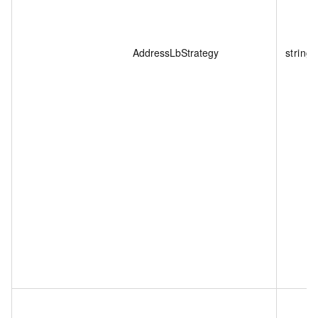
AddressLbStrategy
string