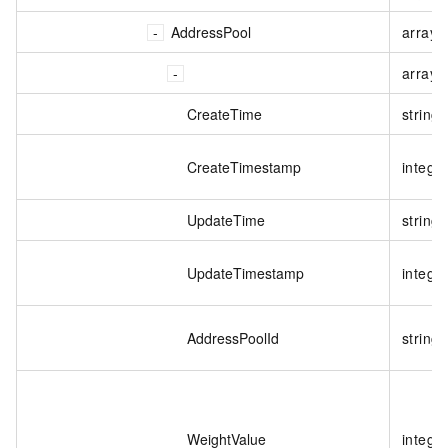
AddressPool
array<
array<
CreateTime
string
CreateTimestamp
intege
UpdateTime
string
UpdateTimestamp
intege
AddressPoolId
string
WeightValue
intege