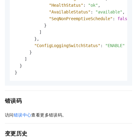
"HealthStatus"
:
"ok"
,
"AvailableStatus"
:
"available"
,
"SeqNonPreemptiveSchedule"
:
false
}
]
}
,
"ConfigLoggingSwitchStatus"
:
"ENABLE"
}
]
}
}
错误码
访问
错误中心
查看更多错误码。
变更历史