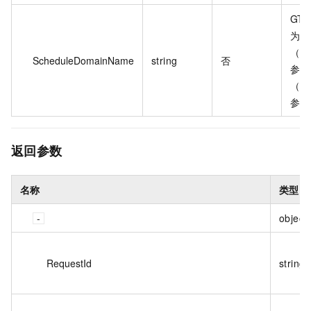
GT
为接
（Sc
ScheduleDomainName
string
否
参数
（Sc
参数
返回参数
名称
类型
object
RequestId
string