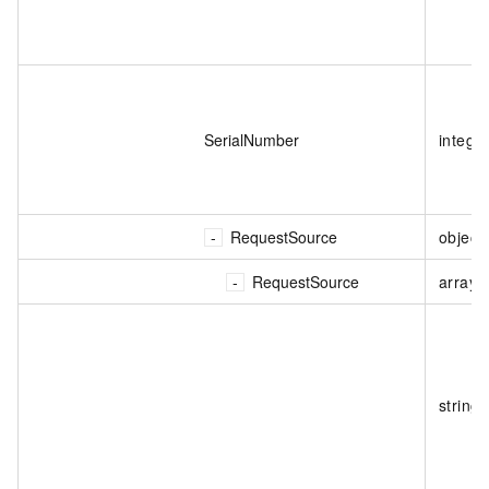
SerialNumber
intege
RequestSource
object
RequestSource
array
string