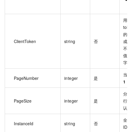
用户
to
的幂
ClientToken
string
否
成该
不同
值不超
字符
当前
PageNumber
integer
是
1
，
分页
PageSize
integer
是
行
认
全局
InstanceId
string
否
ID。