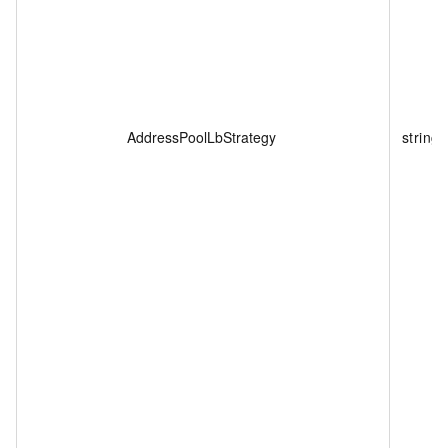
AddressPoolLbStrategy
string