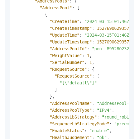
"AddressPools"
:
{
"AddressPool"
:
[
{
"CreateTime"
:
"2024-03-15T01:46Z"
,
"CreateTimestamp"
:
1527690629357
,
"UpdateTime"
:
"2024-03-15T01:46Z"
,
"UpdateTimestamp"
:
1527690629357
,
"AddressPoolId"
:
"pool-8952802322544
"WeightValue"
:
1
,
"SerialNumber"
:
1
,
"RequestSource"
:
{
"RequestSource"
:
[
"[\"default\"]"
]
}
,
"AddressPoolName"
:
"AddressPool-1\n"
"AddressPoolType"
:
"IPv4"
,
"AddressLbStrategy"
:
"round_robin"
,
"SequenceLbStrategyMode"
:
"preemptiv
"EnableStatus"
:
"enable"
,
"HealthJudgement"
:
"ok"
,