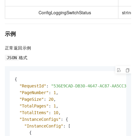
ConfigLoggingSwitchStatus
string
示例
正常返回示例
格式
JSON
{
"RequestId"
:
"536E9CAD-DB30-4647-AC87-AA5CC38C53
"PageNumber"
:
1
,
"PageSize"
:
20
,
"TotalPages"
:
1
,
"TotalItems"
:
10
,
"InstanceConfigs"
:
{
"InstanceConfig"
:
[
{