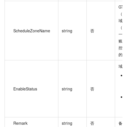
GT
（ex
域
（a.
ScheduleZoneName
string
否
一般
账号
控制
的域
域名
EnableStatus
string
否
Remark
string
否
备注