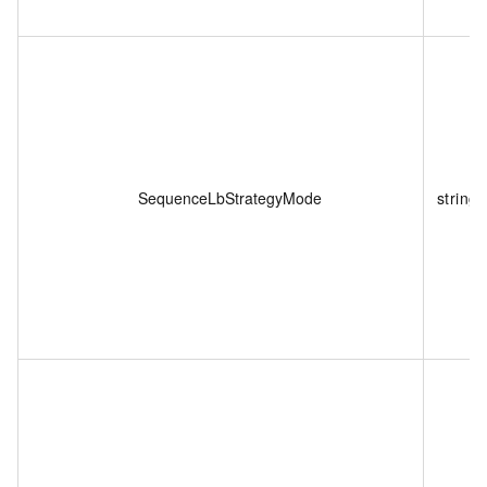
SequenceLbStrategyMode
string