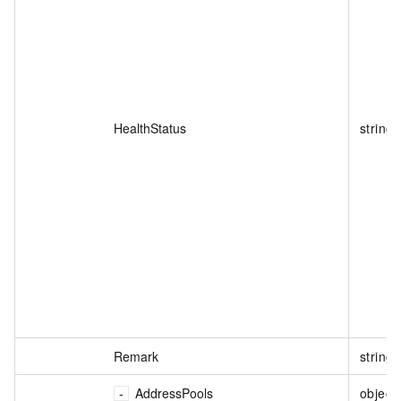
HealthStatus
string
Remark
string
AddressPools
object