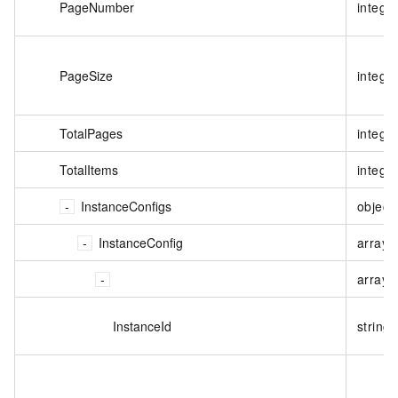
PageNumber
intege
PageSize
intege
TotalPages
intege
TotalItems
intege
InstanceConfigs
object
InstanceConfig
array<
array<
InstanceId
string