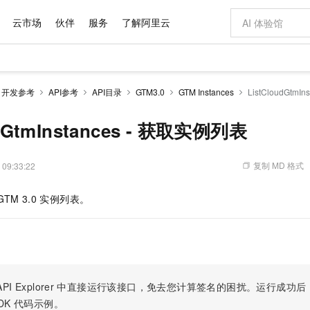
云市场
伙伴
服务
了解阿里云
AI 特惠
数据与 API
成为产品伙伴
最佳实践
价格计算器
AI 场景体
基础软件
产品伙伴合
市场活动
配置报价
大模型
开发参考
API参考
API目录
GTM3.0
GTM Instances
ListCloudGtm
自助选配和估算价格
步到位
域名与网站
智启 AI 普惠权益
产品生态集成认证中心
云上春晚
Qwen Audio：打造专属 AI 语音助手
千问官方 MaaS 平台，为开发者和 Agent 而生，新用户赠送 1 亿 + tokens 额度
云服务器 EC
一句话生成原生
AI Coding
阿里云Maa
2026 阿里云
为企业打
数据集
Windows
模型
NEW
NEW
格式还原
值低价云产品抢先购
提供智能易用的域名与建站服务
至高享 1亿+免费 tokens，加速 Al 应用落地
Qwen-Audio-3.0-Realtime 端到端实时语音角色扮演
安全可靠、弹
输入一句话想法,
智能编程，一键
udGtmInstances - 获取实例列表
产品生态伙伴
云上奥运之旅
弹性计算合作
阿里云中企出
手机三要素
宝塔 Linux
价格优势
开源旗舰模型
对象存储 OSS
即刻拥有 DeepSeek-V4-Pro
阿里云 OPC 创新助力计划
云数据库 RD
一键部署幻兽
AI 电商营销
产品生态伙伴工作台
云栖战略参考
云存储合作计
云栖大会
身份实名认证
CentOS
推动算力普惠，释放技术红利
的大模型服务
最高返9万
真正可用的 1M 上下文,一次完成代码全链路开发
轻松解锁专属 DeepSeek-V4-Pro
至高百万元 Token 补贴，加速一人公司成长
稳定、安全、高性价比、高性能的云存储服务
一键购买专属
从图文生成到
复制 MD 格式
 09:33:22
云上的中国
数据库合作计
活动全景
短信
Docker
图片和
自进化智能体
人工智能平台 PAI
5 分钟轻松部署专属 QwenPaw
Token Plan 模型订阅计划
Qoder
高效搭建 AI
AI 广告创作
大模型
NEW
HOT
GTM 3.0
实例列表。
看见新力量
云网络合作计
OCR 文字识别
JAVA
级电脑
越聪明
证享300元代金券
一站式AI开发、训练和推理服务
Qwen3.8-Max 首发尝鲜，限时加量 10 倍，夜间低至2折
从聊天伙伴进化为能主动干活的本地数字员工
面向真实软件
图文、视频一
Kimi-K3
HappyHors
NEW
魔搭 Mode
loud
Kimi 最新旗舰模型，长程编程与推理利器
让文字生成流
金融模力时刻
Salesforce O
版
发票查验
全能环境
Qoder CN
Claude Code + GStack 打造工程团队
千问办公，限时限量积分加倍
云原生数据库 P
低代码高效构
AI 建站
NEW
作计划
计划
魔搭 ModelSc
让AI从“聊天伙伴”进化为能干活的“数字员工”
覆盖公网/内网、递归/权威、移动APP等全场景解析服务
安装技能 GStack，拥有专属 AI 工程团队
你的AI工作搭子，覆盖日常办公高频场景
基于千问大模型等，支持代码智能生成、研发智能问答
0 代码专业建
客户案例
天气预报查询
操作系统
Deepseek-v4-pro
HappyHors
态合作计划
态智能体模型
旗舰 MoE 大模型，百万上下文与顶尖推理能力
图生视频，流
Compute
同享
容器服务 Kubernetes 版 ACK
万小智 AI 建站低至 15元/月
云防火墙
AI 短剧/漫剧
快递物流查询
WordPress
成为服务伙
高校合作
PI Explorer
中直接运行该接口，免去您计算签名的困扰。运行成功后，OpenA
式云数据仓库
点，立即开启云上创新
提供一站式管理容器应用的 K8s 服务
送.CN域名，送备案服务码
云原生的云上
AI助力短剧
GLM-5.2
Wan2.7-T
DK
代码示例。
Ubuntu