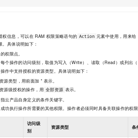
服务生态伙伴
视觉 Coding、空间感知、多模态思考等全面升级
1M上下文，专为长程任务能力而生
云工开物
企业应用
Night Plan 支持 Qwen 3.8-Max
AI 办公
NEW
Red Hat
30+ 款产品免费体验
夜间 5 折，Qwen/Meoo/TokenPlan 客户专享
AI智能应用
科研合作
ERP
堂（旗舰版）
SUSE
智能客服
AI 应用构建
大模型原生
CRM
2个月
自动承接线索
授权信息，可以在
RAM
权限策略语句的
元素中使用，用来给
Action
建站小程序
Qoder
大模型服务平台百炼-应用模版
OA 办公系统
HOT
NEW
限。具体说明如下：
面向真实软件
个人版上线、团队版降价；千问3.8-Max首发发尝鲜
丰富多元化的应用模版和解决方案
力提升
财税管理
模板建站
体的权限点。
万有无界
大模型服务平台百炼-智能体
400电话
定制建站
每个操作的访问级别，取值为写入（Write）、读取（Read）或列出（L
的模型效果
灵活可视化地构建企业级 Agent
指操作中支持授权的资源类型。具体说明如下：
方案
广告营销
模板小程序
秒悟
人工智能平台 PAI
资源类型，用前面加 * 表示。
定制小程序
云端极速 AI 
新一代 AI 视频生成模型，深度适配广告营销等场景
AI Native 的算法工程平台，一站式完成建模、训练、推理服务部署
资源级授权的操作，用
表示。
全部资源
APP 开发
是指云产品自身定义的条件关键字。
建站系统
指成功执行操作所需要的其他权限。操作者必须同时具备关联操作的权
AI 应用
10分钟微调：让0.6B模型媲美235B模型
多模态数据信
访问级
资源类型
条
依托云原生高可用架构,实现Dify私有化部署
用1%尺寸在特定领域达到大模型90%以上效果
别