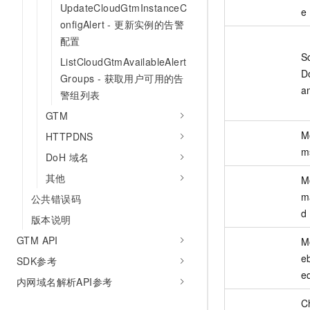
UpdateCloudGtmInstanceC
e
onfigAlert - 更新实例的告警
配置
S
ListCloudGtmAvailableAlert
D
Groups - 获取用户可用的告
a
警组列表
GTM
M
HTTPDNS
m
DoH 域名
其他
M
m
公共错误码
d
版本说明
GTM API
M
e
SDK参考
e
内网域名解析API参考
C