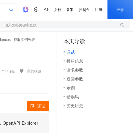
文档
备案
控制台
注册
登录
输入文档关键字查找
验
作计划
器
AI 活动
专业服务
服务伙伴合作计划
加入我们
服务平台百炼
阿里云 OPC 创新助力计划
Instances - 获取实例列表
本页导读
（1）
一站式生成采购清单，支持单品或批量购买
S
可编辑精美 PPT 文稿
S产品伙伴计划（繁花）
峰会
造的大模型服务与应用开发平台
轻量应用服务器
Agency Agents：拥有专属领域专家
AI 生产力先锋
Al MaaS 服务伙伴赋能合作
域名
Careers
至高可申请百万元
调试
性可伸缩的云计算服务
 轻松生成专业的 PPT
开启高性价比 AI 编程新体验
先锋实践拓展 AI 生产力的边界
快速构建应用程序和网站，即刻迈出上云第一步
多领域专家智能体,一键组建 AI 虚拟交付团队
Token 补贴，五大权
计划
海大会
伙伴信用分合作计划
商标
社会招聘
授权信息
益加速 OPC 成功
S
帕鲁游戏服务器
数字证书管理服务（原SSL证书）
HappyHorse 打造一站式影视创作平台
飞天发布时刻
HOT
划
备案
校园招聘
请求参数
联机服务器，轻松开启游戏
视频创作，一键激活电商全链路生产力
全托管，含MySQL、PostgreSQL、SQL Server、MariaDB多引擎
实现全站HTTPS，呈现可信的WEB访问
所见，即是所愿
可视化编排打通从文字构思到成片全链路闭环
我的收藏
产品详情
更多支持
划
公司注册
返回参数
视频生成
语音识别与合成
 智能体与工作流应用
短信服务
漫剧工坊：一站式动画创作平台
AI 实训营
合作伙伴培训与认证
示例
划
上云迁移
的智能体编程平台
站生成，高效打造优质广告素材
通过阿里云百炼高效搭建AI应用,助力高效开发
快速生产连贯的高质量长漫剧
从基础到进阶，Agent 创客手把手教你
国内短信简单易用，安全可靠，秒级触达，全球覆盖200+国家和地区。
e-1.1-T2V
Qwen3-TTS-Flash
lScope
查询合作伙伴
错误码
畅细腻的高质量视频
离线语音合成大模型，多语言方言自适应，低延迟高稳定
n Alibaba Cloud ISV 合作
代维服务
olarDB
建企业门户网站
大数据开发治理平台 DataWorks
10 分钟搭建微信、支付宝小程序
变更历史
调试
创新加速
ope
登录合作伙伴管理后台
站，无忧落地极速上线
以可视化方式快速构建移动和 PC 门户网站
100%兼容MySQL、PostgreSQL，兼容Oracle，支持集中和分布式
高效部署网站，快速应用到小程序
Data Agent 驱动的一站式 Data+AI 开发治理平台
e-1.1-I2V
Cosyvoice-V3-Flash
安全
畅自然，细节丰富
高表现力语音合成大模型，语音克隆听感自然
上云场景组合购
伴
PI Explorer
边界网络安全防护产品
漫剧创作，剧本、分镜、视频高效生成
覆盖90%+业务场景，专享组合折扣价
2V
VPN
Fun-ASR