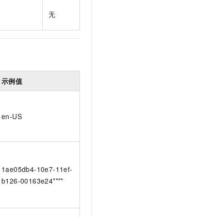
t.diy 一步搞定创意建站
构建大模型应用的安全防护体系
无
通过自然语言交互简化开发流程,全栈开发支持
通过阿里云安全产品对 AI 应用进行安全防护
示例值
en-US
1ae05db4-10e7-11ef-
b126-00163e24****