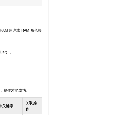
文戏情感细腻自然，动作戏激烈拳拳到肉，实现更强表演能力
支持中英文自由切换，具备更强的噪声鲁棒性
云聚AI 严选权益
SSL 证书
，一键激活高效办公新体验
精选AI产品，从模型到应用全链提效
堡垒机
AI 用量加速计划
应用
防火墙
、识别商机，让客服更高效、服务更出色。
新老同享，达量后返
RAM
用户或
RAM
角色授
千问办公
主机安全
NEW
的智能体编程平台
一站式AI生产力平台
AI 应用及服务市场
伶鹊
ist）。
企业级人与Agent协作平台，接入和调度多个数字员工
智能客服平台，对话机器人、对话分析、智能外呼
AI 应用
大模型服务平台百炼 - 全妙
大模型
应用创作平台
多模态内容创作工具，已接入 DeepSeek
自然语言处理
数据标注
限，操作才能成功。
机器学习
息提取
与 AI 智能体进行实时音视频通话
关联操
件关键字
从文本、图片、视频中提取结构化的属性信息
构建支持视频理解的 AI 音视频实时通话应用
作