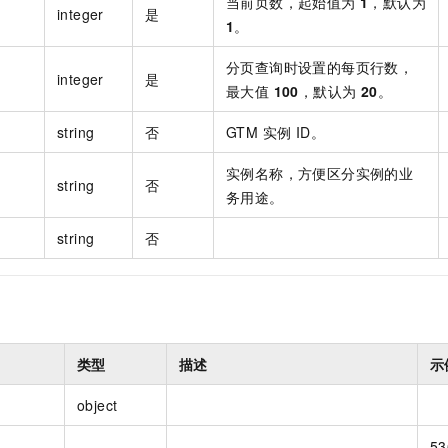
当前页数，起始值为
1
，默认为
integer
是
1
。
分页查询时设置的每页行数，
integer
是
最大值
100
，默认为
20
。
string
否
GTM 实例 ID。
实例名称，方便区分实例的业
string
否
务用途。
string
否
类型
描述
示
object
53