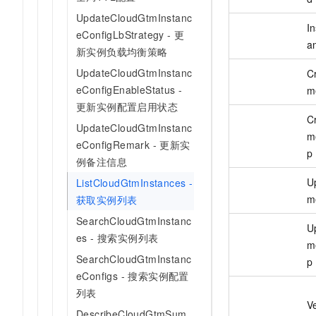
UpdateCloudGtmInstanc
I
eConfigLbStrategy - 更
a
新实例负载均衡策略
UpdateCloudGtmInstanc
C
eConfigEnableStatus -
m
更新实例配置启用状态
C
UpdateCloudGtmInstanc
m
eConfigRemark - 更新实
p
例备注信息
U
ListCloudGtmInstances -
m
获取实例列表
SearchCloudGtmInstanc
U
es - 搜索实例列表
m
SearchCloudGtmInstanc
p
eConfigs - 搜索实例配置
列表
V
DescribeCloudGtmSum