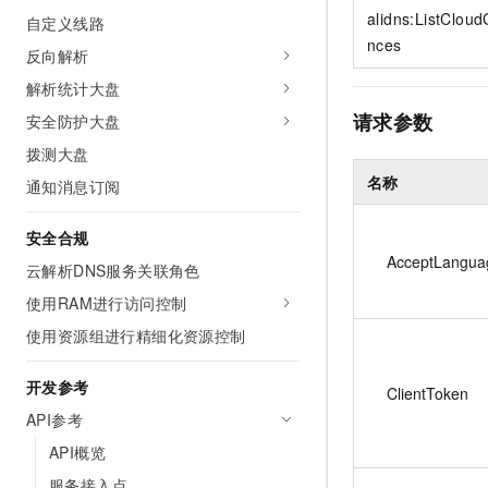
10 分钟在聊天系统中增加
alidns:ListClou
自定义线路
专有云
nces
反向解析
解析统计大盘
请求参数
安全防护大盘
拨测大盘
名称
通知消息订阅
安全合规
AcceptLangua
云解析DNS服务关联角色
使用RAM进行访问控制
使用资源组进行精细化资源控制
开发参考
ClientToken
API参考
API概览
服务接入点