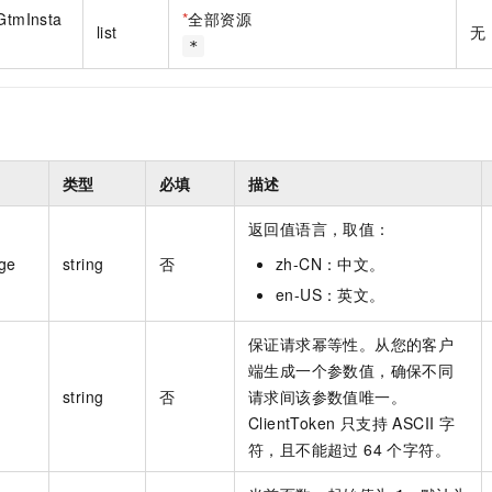
一个 AI 助手
即刻拥有 DeepSeek-R1 满血版
超强辅助，Bol
dGtmInsta
*
全部资源
list
无
在企业官网、通讯软件中为客户提供 AI 客服
多种方案随心选，轻松解锁专属 DeepSeek
*
类型
必填
描述
返回值语言，取值：
ge
string
否
zh-CN：中文。
en-US：英文。
保证请求幂等性。从您的客户
端生成一个参数值，确保不同
string
否
请求间该参数值唯一。
ClientToken 只支持 ASCII 字
符，且不能超过 64 个字符。