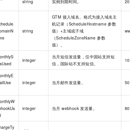
string
实例到期时间。
20
GTM 接入域名。格式为接入域名主
chedule
机记录（ScheduleHostname 参数
omainN
string
值）+主域或子域
ww
me
（ScheduleZoneName 参数
值）。
onthlyS
当月短信发送量，仅中国站支持短
integer
10
sUsed
信，国际站不支持短信。
onthlyE
ailUse
integer
当月邮件发送量。
50
onthlyW
bhookUs
integer
当月 webhook 发送量。
80
d
hargeTy