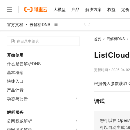
大模型
产品
解决方案
权益
定价
官方文档
云解析DNS
大模型
产品
解决方案
权益
定价
云市场
伙伴
服务
了解阿里云
精选产品
精选解决方案
普惠上云
产品定价
精选商城
成为销售伙伴
为什么选择阿里云
千问AI平台
云解析DNS
首页
了解云产品的定价详情
大模型服务平台百炼
睿译宝，AI翻译排版一
普惠上云 官方力荐
分销伙伴
网站建设
什么是云计算
大
大模型服务与应用平台
上传文档即自动完成翻译和
云服务器38元/年起，超
ListClo
开始使用
咨询伙伴
多端小程序
技术领先
云上成本管理
千问大模型
GLM-5.2：长任务时代
官方推荐返现计划
大模型
什么是云解析DNS
大模型
精选产品
精选解决方案
Salesforce 国际版订阅
稳定可靠
管理和优化成本
多元化、高性能、安全可靠
推荐新用户得奖励，单订单
更新时间：
2026-04-02
销售伙伴合作计划
基本概念
友盟天域
安全合规
人工智能与机器学习
AI
文本生成
无影云电脑
Hermes Agent，打造
云工开物
快捷入口
根据传入参数获取
无影生态合作计划
观测云
分析师报告
随时随地安全接入的云上超
自主进化，持久记忆，越用
高校专属算力普惠，学生认
计算
互联网应用开发
产品计费
Qwen3.8-Max
HOT
Salesforce On Alibaba C
智能体时代全能旗舰模型
Tuya 物联网平台阿里云
研究报告与白皮书
动态与公告
云解析DNS
快速拥有专属 OpenClaw
Consulting Partner 合
调试
大数据
容器
免费试用
蓝凌 OA
Qwen3.7-Plus
AI 大模型销售与服务生
解析服务
现代化应用
存储
天池大赛
能看、能想、能动手的多模
云原生大数据计算服务 Max
解决方案免费试用 新老
电子合同
您可以在
OpenA
公网权威解析
面向分析的企业级SaaS模
最高领取价值200元试用
安全
网络与CDN
AI 算法大赛
Qwen3-VL-Plus
可以自动生成
S
畅捷通
内网域名解析