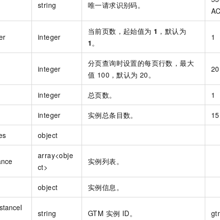
string
唯一请求识别码。
AC
当前页数，起始值为
1
，默认为
er
integer
1
1
。
分页查询时设置的每页行数，最大
integer
20
值 100，默认为 20。
integer
总页数。
1
integer
实例总条目数。
15
es
object
array<obje
ance
实例列表。
ct>
object
实例信息。
stanceI
string
GTM 实例 ID。
gt