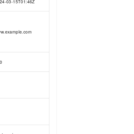
24-03-15T01:46Z
w.example.com
0