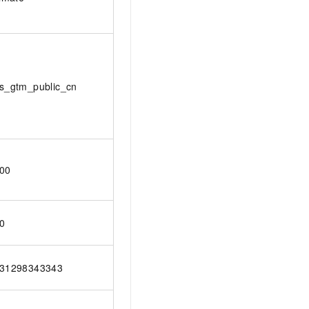
s_gtm_public_cn
00
0
31298343343