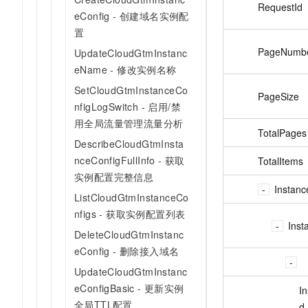
RequestId
eConfig - 创建域名实例配
置
PageNumb
UpdateCloudGtmInstanc
eName - 修改实例名称
SetCloudGtmInstanceCo
PageSize
nfigLogSwitch - 启用/禁
用全局流量管理流量分析
TotalPages
DescribeCloudGtmInsta
nceConfigFullInfo - 获取
TotalItems
实例配置完整信息
Instanc
ListCloudGtmInstanceCo
nfigs - 获取实例配置列表
Inst
DeleteCloudGtmInstanc
eConfig - 删除接入域名
UpdateCloudGtmInstanc
eConfigBasic - 更新实例
In
全局TTL配置
d