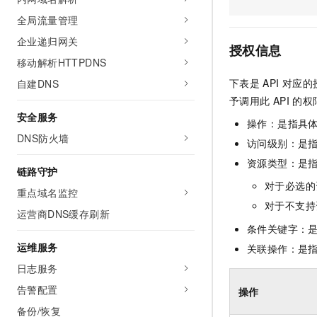
AI 产品 免费试用
网络
安全
云开发大赛
全局流量管理
Tableau 订阅
1亿+ 大模型 tokens 和 
企业递归网关
可观测
入门学习赛
中间件
AI空中课堂在线直播课
授权信息
140+云产品 免费试用
大模型服务
移动解析HTTPDNS
上云与迁云
产品新客免费试用，最长1
数据库
下表是
API
对应的
自建DNS
生态解决方案
千问AI平台-Token Plan
企业出海
大模型ACA认证体验
予调用此
API
的权
大数据计算
助力企业全员 AI 认知与能
安全服务
行业生态解决方案
操作：是指具
政企业务
媒体服务
千问AI平台-模型体验
DNS防火墙
开发者生态解决方案
访问级别：是指
在线体验全尺寸、多种模态
企业服务与云通信
资源类型：是
AI 开发和 AI 应用解决
链路守护
Happy 系列大模型
对于必选的
域名与网站
重点域名监控
对于不支持
运营商DNS缓存刷新
终端用户计算
条件关键字：
Serverless
运维服务
关联操作：是
大模型解决方案
日志服务
开发工具
快速部署 Dify，高效搭建 
告警配置
操作
迁移与运维管理
备份/恢复