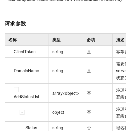
请求参数
名称
类型
必填
描述
ClientToken
string
是
幂等参
需要修
DomainName
string
是
server
状态的
添加域
array<object>
否
AddStatusList
态集合
添加域
object
否
态集合
Status
string
否
域名状