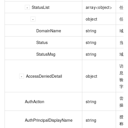
StatusList
array<object>
任务
object
任务
DomainName
string
域名
Status
string
当前
StatusMsg
string
域名
访问
息，
AccessDeniedDetail
object
验失
字段
尝试
AuthAction
string
操作
授权
AuthPrincipalDisplayName
string
称。