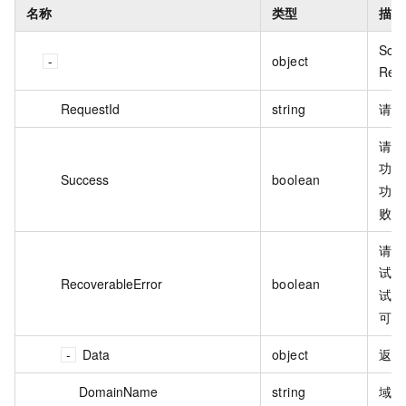
名称
类型
描述
Sch
object
Res
RequestId
string
请求
请求
功，
Success
boolean
功，
败
请求
试，
RecoverableError
boolean
试，
可重
Data
object
返回
DomainName
string
域名