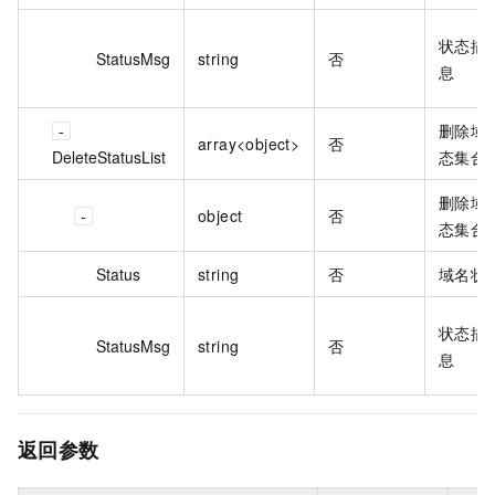
状态描
StatusMsg
string
否
息
删除域
array<object>
否
DeleteStatusList
态集合
删除域
object
否
态集合
Status
string
否
域名状
状态描
StatusMsg
string
否
息
返回参数