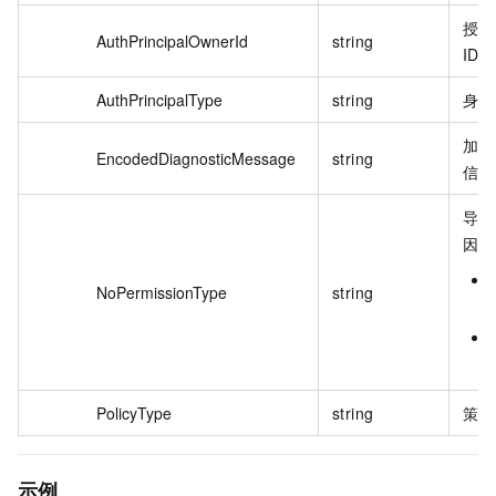
授权
AuthPrincipalOwnerId
string
ID。
AuthPrincipalType
string
身份
加密
EncodedDiagnosticMessage
string
信息
导致
因。
NoPermissionType
string
PolicyType
string
策略
示例