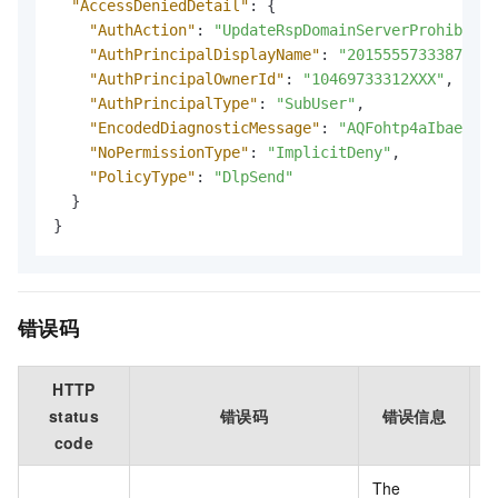
"AccessDeniedDetail"
:
{
"AuthAction"
:
"UpdateRspDomainServerProhibitSt
"AuthPrincipalDisplayName"
:
"2015555733387XXXX
"AuthPrincipalOwnerId"
:
"10469733312XXX"
,
"AuthPrincipalType"
:
"SubUser"
,
"EncodedDiagnosticMessage"
:
"AQFohtp4aIbaeEXXX
"NoPermissionType"
:
"ImplicitDeny"
,
"PolicyType"
:
"DlpSend"
}
}
错误码
HTTP
status
错误码
错误信息
code
The