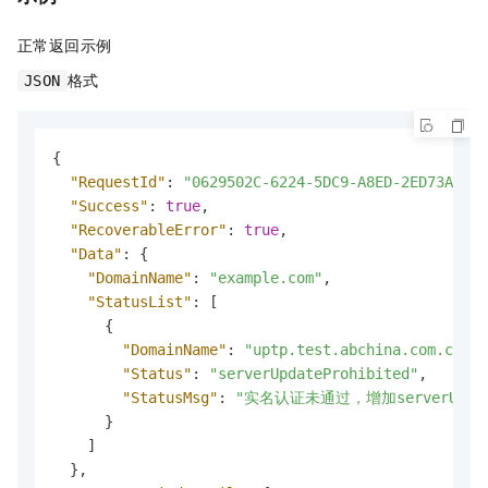
正常返回示例
格式
JSON
{
"RequestId"
:
"0629502C-6224-5DC9-A8ED-2ED73A2E39
"Success"
:
true
,
"RecoverableError"
:
true
,
"Data"
:
{
"DomainName"
:
"example.com"
,
"StatusList"
:
[
{
"DomainName"
:
"uptp.test.abchina.com.cn"
,
"Status"
:
"serverUpdateProhibited"
,
"StatusMsg"
:
"实名认证未通过，增加serverUpdate
}
]
}
,