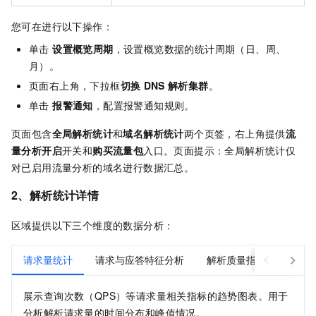
您可在进行以下操作：
单击
设置概览周期
，设置概览数据的统计周期（日、周、
月）。
页面右上角，下拉框
切换
DNS
解析集群
。
单击
报警通知
，配置报警通知规则。
页面包含
全局解析统计
和
域名解析统计
两个页签，右上角提供
流
量分析开启
开关和
购买流量包
入口。页面提示：全局解析统计仅
对已启用流量分析的域名进行数据汇总。
2、
解析统计详情
区域提供以下三个维度的数据分析：
请求量统计
请求与应答特征分析
解析质量指标
展示查询次数（QPS）等请求量相关指标的趋势图表。用于
分析解析请求量的时间分布和峰值情况。