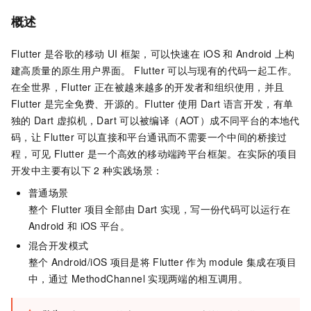
概述
Flutter
是谷歌的移动
UI
框架，可以快速在
iOS
和
Android
上构
建高质量的原生用户界面。 Flutter
可以与现有的代码一起工作。
在全世界，Flutter
正在被越来越多的开发者和组织使用，并且
Flutter
是完全免费、开源的。Flutter
使用
Dart
语言开发，有单
独的
Dart
虚拟机，Dart
可以被编译（AOT）成不同平台的本地代
码，让
Flutter
可以直接和平台通讯而不需要一个中间的桥接过
程，可见
Flutter
是一个高效的移动端跨平台框架。在实际的项目
开发中主要有以下
2
种实践场景：
普通场景
整个
Flutter
项目全部由
Dart
实现，写一份代码可以运行在
Android
和
iOS
平台。
混合开发模式
整个
Android/iOS
项目是将
Flutter
作为
module
集成在项目
中，通过
MethodChannel
实现两端的相互调用。