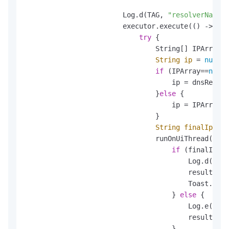
                        Log.d(TAG, 
"resolverName: 
                        executor.execute(() -> {

try
 {

                                String[] IPArray =
String
ip
=
null
;

if
 (IPArray==
null
 
                                    ip = dnsResolv
                                }
else
 {

                                    ip = IPArray[
0
                                }

String
finalIp
=
 i
                                runOnUiThread(() -
if
 (finalIp !=
                                        Log.d(TAG,
                                        result.suc
                                        Toast.make
                                    } 
else
 {

                                        Log.e(TAG,
                                        result.err
                                    }
