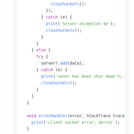
closeSockets
();

          });

        } 
catch
 (e) {

print
(
'Server exception $e'
);

closeSockets
();

        }

      }

    } 
else
 {

try
 {

        server?.
add
(data);

      } 
catch
 (e) {

print
(
'sever has been shut down'
);

closeSockets
();

      }

    }

  }

void
errorHandler
(
error, StackTrace trace
) {

print
(
'client socket error: $error'
);

  }
