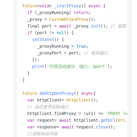
Future
<
void
> 
_startProxy
() 
async
 {

if
 (_proxyRunning) 
return
;

  _proxy = 
CustomHttpsProxy
();

  final port = 
await
 _proxy.
init
(); 
// 获取实际
if
 (port != 
null
) {

setState
(() {

      _proxyRunning = 
true
;

      _proxyPort = port; 
// 保存端口
    });

print
(
'代理启动成功，端口: $port'
);

  }

}

Future
doHttpGetProxy
() 
async
{

var
 httpClient= 
HttpClient
();

// 动态使用实际端口
  httpClient.
findProxy
 = 
(
uri
) =>
'PROXY local
var
 request= 
await
 httpClient.
getUrl
(
Uri
.
par
var
 response= 
await
 request.
close
();

//读取响应内容