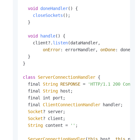
void
doneHandler
(
) {

closeSockets
();

  }

void
handle
(
) {

    client?.
listen
(dataHandler,

onError
: errorHandler, 
onDone
: doneHan
  }

}

class
ServerConnectionHandler
 {

  final 
String
RESPONSE
 = 
'HTTP/1.1 200 Connec
  final 
String
 host;

  final int port;

  final 
ClientConnectionHandler
 handler;

Socket
? server;

Socket
? client;

String
 content = 
''
;

ServerConnectionHandler
(
this
.
host
, 
this
.
port