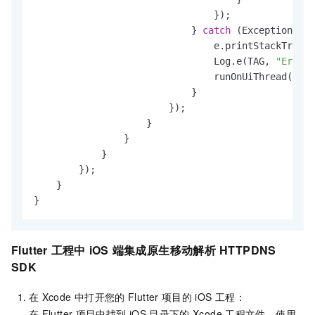
                                });

                            } 
catch
 (Exception e) 
                                e.printStackTrace(
                                Log.e(TAG, 
"Error 
                                runOnUiThread(() -
                            }

                        });

                    }

                }

            }

        });

    }

}
Flutter
工程中
iOS
端集成原生
移动解析
HTTPDNS
SDK
在
Xcode
中打开您的
Flutter
项目的
iOS
工程：
在
Flutter
项目中找到
iOS
目录下的
Xcode
工程文件，使用