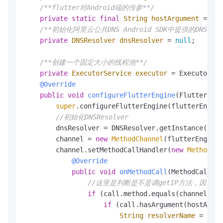
/**flutter对Android端的传参**/
private
static
final
String
hostArgument
=
"ho
/**初始化阿里云公共DNS Android SDK中提供的DNSReso
private
DNSResolver
dnsResolver
=
null
;

/**创建一个固定大小的线程池**/
private
ExecutorService
executor
=
 Executors.n
@Override
public
void
configureFlutterEngine
(FlutterEngi
super
.configureFlutterEngine(flutterEngine
//初始化DNSResolver
        dnsResolver = DNSResolver.getInstance();

        channel = 
new
MethodChannel
(flutterEngine.
        channel.setMethodCallHandler(
new
MethodCal
@Override
public
void
onMethodCall
(MethodCall ca
//这里是判断是不是调getIP方法，因为
if
 (call.method.equals(channelMeth
if
 (call.hasArgument(hostArgum
String
resolverName
=
 call