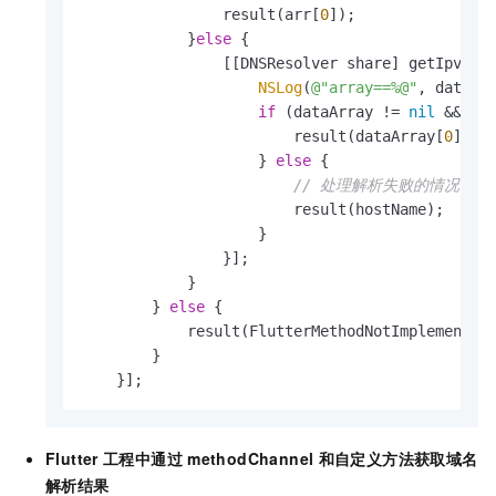
                result(arr[
0
]);

            }
else
 {

                [[DNSResolver share] getIpv4Da
NSLog
(
@"array==%@"
, dataArr
if
 (dataArray != 
nil
 && da
                        result(dataArray[
0
]);

                    } 
else
 {

// 处理解析失败的情况，返回原
                        result(hostName);

                    }

                }];

            }

        } 
else
 {

            result(FlutterMethodNotImplemented)
        }

    }];
Flutter
工程中通过
methodChannel
和自定义方法获取域名
解析结果