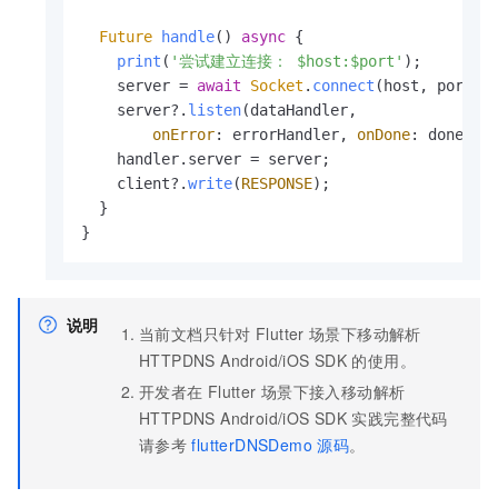
Future
handle
() 
async
 {

print
(
'尝试建立连接： $host:$port'
);

    server = 
await
Socket
.
connect
(host, port, 
    server?.
listen
(dataHandler,

onError
: errorHandler, 
onDone
: doneHan
    handler.
server
 = server;

    client?.
write
(
RESPONSE
);

  }

}
说明
当前文档只针对
Flutter
场景下
移动解析
HTTPDNS
Android/iOS SDK
的使用。
开发者在
Flutter
场景下接入
移动解析
HTTPDNS
Android/iOS SDK
实践完整代码
请参考
flutterDNSDemo
源码
。