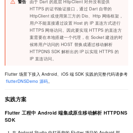
警告
由于
Dart
的底层
HttpClient
对外没有提供
HTTPS
的证书验证接口，通过
Dart
自带的
HttpClient
或使用第三方的
Dio、Http
网络框架，
用户不能直接通过设置
Host
的
IP
直连方式进行
HTTPS
网络访问。因此要实现
HTTPS
的直连方
案需要在本地搭建一个代理，在
Socket
建连的时
候将用户访问的
HOST
替换成通过
移动解析
HTTPDNS
SDK
解析出的
IP
以实现
HTTPS
的
IP
直连访问。
Flutter
场景下接入
Android、iOS
端
SDK
实践的完整代码请参考
flutterDNSDemo
源码
。
实践方案
Flutter
工程中
Android
端集成原生
移动解析
HTTPDNS
SDK
在
Android Studio
中打开您的
Flutter
项目的
Android
部