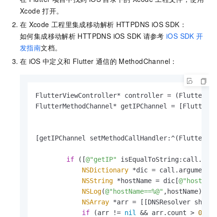
Xcode
打开。
在
Xcode
工程里集成
移动解析
HTTPDNS
iOS SDK：
如何集成
移动解析
HTTPDNS
iOS SDK
请参考
iOS SDK
开
发指南
文档。
在
iOS
中定义和
Flutter
通信的
MethodChannel：
FlutterViewController* controller = (FlutterVi
FlutterMethodChannel* getIPChannel = [FlutterMe
                                            me
                                            bi
[getIPChannel setMethodCallHandler:^(FlutterMet
if
 ([
@"getIP"
 isEqualToString:call.meth
NSDictionary
 *dic = call.arguments;
NSString
 *hostName = dic[
@"host"
];

NSLog
(
@"hostName==%@"
,hostName);

NSArray
 *arr = [[DNSResolver share
if
 (arr != 
nil
 && arr.count > 
0
) {
