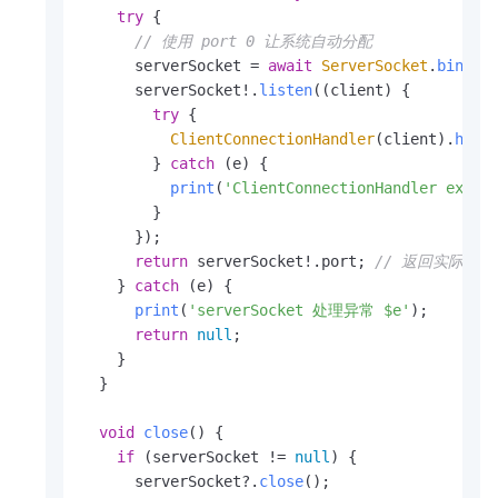
try
 {

// 使用 port 0 让系统自动分配
      serverSocket = 
await
ServerSocket
.
bind
(
I
      serverSocket!.
listen
((client) {

try
 {

ClientConnectionHandler
(client).
hand
        } 
catch
 (e) {

print
(
'ClientConnectionHandler excep
        }

      });

return
 serverSocket!.
port
; 
// 返回实际端口
    } 
catch
 (e) {

print
(
'serverSocket 处理异常 $e'
);

return
null
;

    }

  }

void
close
(
) {

if
 (serverSocket != 
null
) {

      serverSocket?.
close
();
