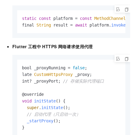
static
const
 platform = 
const
MethodChannel
(
's
final 
String
 result = 
await
 platform.
invokeMet
Flutter
工程中
HTTPS
网络请求使用代理
bool _proxyRunning = 
false
;

late 
CustomHttpsProxy
 _proxy;

int? _proxyPort; 
// 存储实际代理端口
void
initState
(
) {

super
.
initState
();

// 启动代理（只启动一次）
_startProxy
();

}
