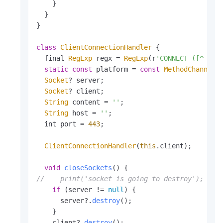
    }

  }

}

class
ClientConnectionHandler
 {

  final 
RegExp
 regx = 
RegExp
(r
'CONNECT ([^ :]+
static
const
 platform = 
const
MethodChannel
(
Socket
? server;

Socket
? client;

String
 content = 
''
;

String
 host = 
''
;

  int port = 
443
;

ClientConnectionHandler
(
this
.
client
);

void
closeSockets
(
//    print('socket is going to destroy');
if
 (server != 
null
) {

      server?.
destroy
();

    }

    client?.
destroy
();
