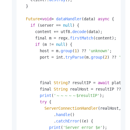
  }

Future
<
void
> 
dataHandler
(data) 
async
 {

if
 (server == 
null
) {

      content += utf8.
decode
(data);

      final m = regx.
firstMatch
(content);

if
 (m != 
null
) {

        host = m.
group
(
1
) ?? 
'unknown'
;

        port = int.
tryParse
(m.
group
(
2
) ?? 
''
) 
        final 
String
? resultIP = 
await
 platfor
        final 
String
 realHost = resultIP ?? hos
print
(
'～～～～～$resultIP'
);

try
 {

ServerConnectionHandler
(realHost, po
              .
handle
()

              .
catchError
((e) {

print
(
'Server error $e'
);
