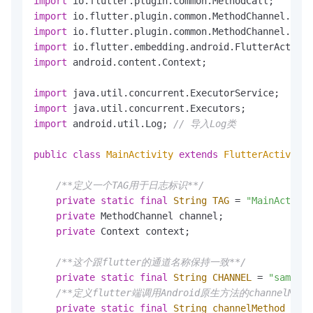
import
import
import
import
import
 android.content.Context;

import
import
import
 android.util.Log; 
// 导入Log类
public
class
MainActivity
extends
FlutterActivity
 
/**定义一个TAG用于日志标识**/
private
static
final
String
TAG
=
"MainActivit
private
 MethodChannel channel;

private
 Context context;

/**这个跟flutter的通道名称保持一致**/
private
static
final
String
CHANNEL
=
"samples
/**定义flutter端调用Android原生方法的channelMetho
private
static
final
String
channelMethod
=
"g