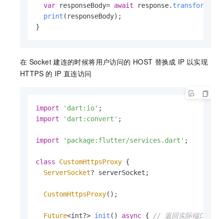
var
 responseBody= 
await
 response.
transform
(
U
print
(responseBody);

}
在
Socket
建连的时候将用户访问的
HOST
替换成
IP
以实现
HTTPS
的
IP
直连访问
import
'dart:io'
import
'dart:convert'
;

import
'package:flutter/services.dart'
;

class
CustomHttpsProxy
 {

ServerSocket
? serverSocket;

CustomHttpsProxy
();

Future
<int?> 
init
() 
async
 { 
// 返回实际端口号