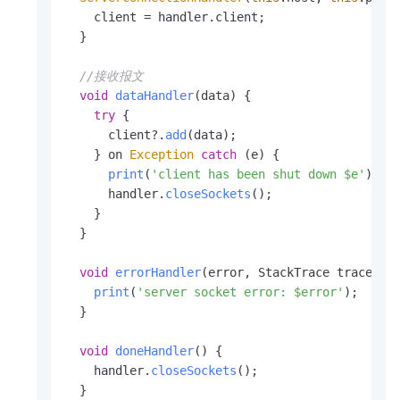
    client = handler.
client
;

  }

//接收报文
void
dataHandler
(
data
) {

try
 {

      client?.
add
(data);

    } on 
Exception
catch
 (e) {

print
(
'client has been shut down $e'
);

      handler.
closeSockets
();

    }

  }

void
errorHandler
(
error, StackTrace trace
) {

print
(
'server socket error: $error'
);

  }

void
doneHandler
(
) {

    handler.
closeSockets
();

  }
