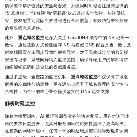
确保整个解析链路的安全与合规。系统同时对域名注册商提供的
“防篡改锁”、“转移锁”和“更新锁”状态进行实时监控，从注册托
管、授权配置到实际生效过程进行全面覆盖，有效防范未经授权
的修改或恶意操作。
此外，
重点域名监控
还深入关注 LocalDNS 缓存中的 NS 记录一
致性，通过拨测方式检测缓存 NS 与权威 DNS 配置是否一致，及
时发现因缓存未同步导致的解析异常。对于无效或过期的 NS 授
权缓存记录，系统同样纳入监控范围，确保终端用户的解析请求
始终能够正确到达合法的权威服务器。
通过多层级、全链路的监控机制，
重点域名监控
不仅保障了域名
解析的准确性与稳定性，更在源头上提升了域名管理的安全性与
合规性，为企业的核心业务提供坚实的 DNS 运维支撑
解析时延监控
随着大模型训练、AI 推理等新型业务的快速发展，用户对访问体
验的要求日益提升，尤其对服务响应的时效性提出了更高标准。
在复杂的网络环境中，任何一环的时延增加都可能导致服务访问