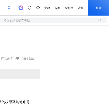
文档
备案
控制台
注册
登录
输入文档关键字查找
验
作计划
器
AI 活动
专业服务
服务伙伴合作计划
开发者社区
加入我们
服务平台百炼
阿里云 OPC 创新助力计划
一站式生成采购清单，支持单品或批量购买
S
io：打造专属 AI 语音助手
S产品伙伴计划（繁花）
峰会
造的大模型服务与应用开发平台
轻量应用服务器
一句话生成原生可编辑精美 PPT 文稿
AI 生产力先锋
Al MaaS 服务伙伴赋能合作
域名
博文
Careers
至高可申请百万元
性可伸缩的云计算服务
开启高性价比 AI 编程新体验
Qwen-Audio-3.0-Realtime 端到端实时语音角色扮演
输入一句话想法, 轻松生成专业的 PPT
先锋实践拓展 AI 生产力的边界
快速构建应用程序和网站，即刻迈出上云第一步
Token 补贴，五大权
计划
海大会
伙伴信用分合作计划
商标
问答
社会招聘
益加速 OPC 成功
S
eek-V4-Pro
数字证书管理服务（原SSL证书）
一键部署幻兽帕鲁游戏服务器
飞天发布时刻
HOT
划
备案
电子书
校园招聘
pSeek-V4-Pro
视频创作，一键激活电商全链路生产力
全托管，含MySQL、PostgreSQL、SQL Server、MariaDB多引擎
实现全站HTTPS，呈现可信的WEB访问
一键购买专属联机服务器，轻松开启游戏
所见，即是所愿
我的收藏
产品详情
更多支持
划
公司注册
镜像站
视频生成
语音识别与合成
专属 QwenPaw
短信服务
漫剧工坊：一站式动画创作平台
AI 实训营
HOT
合作伙伴培训与认证
划
上云迁移
的智能体编程平台
站生成，高效打造优质广告素材
从聊天伙伴进化为能主动干活的本地数字员工
快速生产连贯的高质量长漫剧
从基础到进阶，Agent 创客手把手教你
国内短信简单易用，安全可靠，秒级触达，全球覆盖200+国家和地区。
e-1.1-T2V
Qwen3-TTS-Flash
lScope
我要反馈
查询合作伙伴
畅细腻的高质量视频
离线语音合成大模型，多语言方言自适应，低延迟高稳定
n Alibaba Cloud ISV 合作
代维服务
olarDB
建企业门户网站
大数据开发治理平台 DataWorks
10 分钟搭建微信、支付宝小程序
创新加速
ope
登录合作伙伴管理后台
我要建议
站，无忧落地极速上线
以可视化方式快速构建移动和 PC 门户网站
100%兼容MySQL、PostgreSQL，兼容Oracle，支持集中和分布式
高效部署网站，快速应用到小程序
Data Agent 驱动的一站式 Data+AI 开发治理平台
e-1.1-I2V
Cosyvoice-V3-Flash
安全
畅自然，细节丰富
高表现力语音合成大模型，语音克隆听感自然
我要投诉
上云场景组合购
伴
录的权限至其他账号
边界网络安全防护产品
漫剧创作，剧本、分镜、视频高效生成
覆盖90%+业务场景，专享组合折扣价
2V
VPN
Fun-ASR