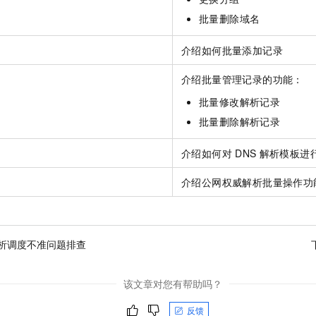
服务生态伙伴
视觉 Coding、空间感知、多模态思考等全面升级
1M上下文，专为长程任务能力而生
云工开物
企业应用
Night Plan 支持 Qwen 3.8-Max
AI 办公
NEW
批量删除域名
Red Hat
30+ 款产品免费体验
夜间 5 折，Qwen/Meoo/TokenPlan 客户专享
AI智能应用
科研合作
ERP
堂（旗舰版）
SUSE
介绍如何批量添加记录
智能客服
AI 应用构建
大模型原生
CRM
2个月
自动承接线索
介绍批量管理记录的功能：
建站小程序
Qoder
大模型服务平台百炼-应用模版
OA 办公系统
HOT
NEW
批量修改解析记录
面向真实软件
个人版上线、团队版降价；千问3.8-Max首发发尝鲜
丰富多元化的应用模版和解决方案
力提升
财税管理
模板建站
批量删除解析记录
万有无界
大模型服务平台百炼-智能体
400电话
定制建站
的模型效果
灵活可视化地构建企业级 Agent
介绍如何对
DNS
解析模板进
方案
广告营销
模板小程序
秒悟
人工智能平台 PAI
介绍公网权威解析批量操作功
定制小程序
云端极速 AI 
新一代 AI 视频生成模型，深度适配广告营销等场景
AI Native 的算法工程平台，一站式完成建模、训练、推理服务部署
APP 开发
析调度不准问题排查
建站系统
AI 应用
10分钟微调：让0.6B模型媲美235B模型
多模态数据信
该文章对您有帮助吗？
依托云原生高可用架构,实现Dify私有化部署
用1%尺寸在特定领域达到大模型90%以上效果
反馈