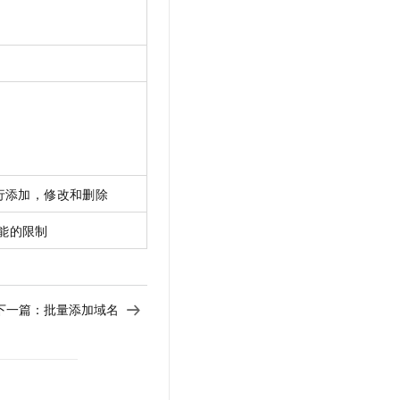
文戏情感细腻自然，动作戏激烈拳拳到肉，实现更强表演能力
支持中英文自由切换，具备更强的噪声鲁棒性
云聚AI 严选权益
SSL 证书
，一键激活高效办公新体验
精选AI产品，从模型到应用全链提效
堡垒机
AI 用量加速计划
应用
防火墙
、识别商机，让客服更高效、服务更出色。
新老同享，达量后返
千问办公
主机安全
NEW
的智能体编程平台
一站式AI生产力平台
AI 应用及服务市场
伶鹊
企业级人与Agent协作平台，接入和调度多个数字员工
智能客服平台，对话机器人、对话分析、智能外呼
行添加，修改和删除
AI 应用
大模型服务平台百炼 - 全妙
能的限制
大模型
应用创作平台
多模态内容创作工具，已接入 DeepSeek
自然语言处理
数据标注
下一篇：
批量添加域名
机器学习
息提取
与 AI 智能体进行实时音视频通话
从文本、图片、视频中提取结构化的属性信息
构建支持视频理解的 AI 音视频实时通话应用