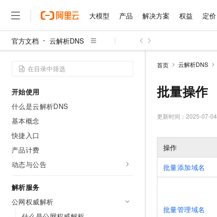
大模型
产品
解决方案
权益
定价
官方文档
云解析DNS
大模型
产品
解决方案
权益
定价
云市场
伙伴
服务
了解阿里云
精选产品
精选解决方案
普惠上云
产品定价
精选商城
成为销售伙伴
售前咨询
为什么选择阿里云
千问AI平台
云解析DNS
首页
了解云产品的定价详情
大模型服务平台百炼
千问办公，解锁你的工作
普惠上云 官方力荐
分销伙伴
在线服务
网站建设
什么是云计算
大
大模型服务与应用平台
企业级Agent产品，直接
云服务器38元/年起，超
批量操作
开始使用
咨询伙伴
多端小程序
技术领先
云上成本管理
售后服务
千问大模型
Agency Agents：拥
官方推荐返现计划
大模型
什么是云解析DNS
大模型
精选产品
精选解决方案
Salesforce 国际版订阅
稳定可靠
管理和优化成本
多元化、高性能、安全可靠
推荐新用户得奖励，单订单
更新时间：
2025-07-04
销售伙伴合作计划
基本概念
自助服务
友盟天域
安全合规
人工智能与机器学习
AI
文本生成
无影云电脑
HappyHorse 打造一
云工开物
快捷入口
无影生态合作计划
在线服务
观测云
分析师报告
随时随地安全接入的云上超
高校专属算力普惠，学生认
操作
计算
互联网应用开发
产品计费
Qwen3.8-Max
HOT
Salesforce On Alibaba C
工单服务
智能体时代全能旗舰模型
Tuya 物联网平台阿里云
研究报告与白皮书
动态与公告
云解析DNS
快速拥有专属 OpenClaw
Consulting Partner 合
批量添加域名
大数据
容器
免费试用
短信专区
蓝凌 OA
Qwen3.7-Plus
AI 大模型销售与服务生
解析服务
现代化应用
存储
天池大赛
能看、能想、能动手的多模
云原生大数据计算服务 Max
解决方案免费试用 新老
电子合同
公网权威解析
面向分析的企业级SaaS模
最高领取价值200元试用
安全
网络与CDN
批量管理域名
AI 算法大赛
Qwen3-VL-Plus
畅捷通
什么是公网权威解析