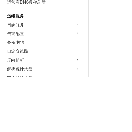
运营商DNS缓存刷新
运维服务
日志服务
告警配置
备份/恢复
自定义线路
反向解析
解析统计大盘
安全防护大盘
拨测大盘
通知消息订阅
安全合规
云解析DNS服务关联角色
为什么选择阿里云
大模型
产品和定
使用RAM进行访问控制