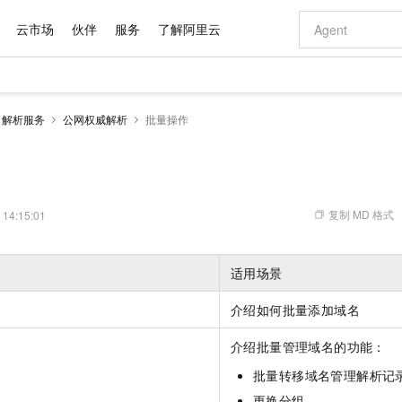
云市场
伙伴
服务
了解阿里云
AI 特惠
数据与 API
成为产品伙伴
企业增值服务
最佳实践
价格计算器
AI 场景体
基础软件
产品伙伴合
阿里云认证
市场活动
配置报价
大模型
解析服务
公网权威解析
批量操作
自助选配和估算价格
新方式
域名与网站
睿译宝，AI翻译排版一步到位
智启 AI 普惠权益
产品生态集成认证中心
企业支持计划
云上春晚
千问官方 MaaS 平台，为开发者和 Agent 而生，新用户赠送 1 亿 + tokens 额度
云服务器 EC
Qwen Aud
AI Coding
阿里云Maa
2026 阿里云
为企业打
数据集
Windows
大模型认证
模型
NEW
NEW
交付可用成果
值低价云产品抢先购
提供智能易用的域名与建站服务
上传文档即自动完成翻译和格式还原
至高享 1亿+免费 tokens，加速 Al 应用落地
安全可靠、弹
智能编程，一键
产品生态伙伴
专家技术服务
云上奥运之旅
弹性计算合作
阿里云中企出
手机三要素
宝塔 Linux
全部认证
价格优势
有专属领域专家
对象存储 OSS
GLM-5.2：长任务时代开源旗舰模型
阿里云 OPC 创新助力计划
云数据库 RD
即刻拥有 DeepS
AI 电商营销
产品生态伙伴工作台
企业增值服务台
云栖战略参考
云存储合作计
云栖大会
身份实名认证
CentOS
训练营
推动算力普惠，释放技术红利
的大模型服务
最高返9万
多领域专家智能体,一键组建 AI 虚拟交付团队
至高百万元 Token 补贴，加速一人公司成长
稳定、安全、高性价比、高性能的云存储服务
真正可用的 1M 上下文,一次完成代码全链路开发
轻松解锁专属 Dee
从图文生成到
复制 MD 格式
 14:15:01
云上的中国
数据库合作计
活动全景
短信
Docker
图片和
站式影视创作平台
人工智能平台 PAI
Hermes Agent，打造自进化智能体
Token Plan 模型订阅计划
Qoder
5 分钟轻松部署
AI 广告创作
企业成长
大模型
NEW
信息公告
看见新力量
云网络合作计
OCR 文字识别
JAVA
级电脑
证享300元代金券
可视化编排打通从文字构思到成片全链路闭环
一站式AI开发、训练和推理服务
自主进化，持久记忆，越用越聪明
Qwen3.8-Max 首发尝鲜，限时加量 10 倍，夜间低至2折
面向真实软件
图文、视频一
适用场景
Kimi-K3
HappyHors
NEW
魔搭 Mode
loud
服务实践
官网公告
Kimi 最新旗舰模型，长程编程与推理利器
让文字生成流
金融模力时刻
Salesforce O
版
发票查验
全能环境
Qoder CN
Claude Code + GStack 打造工程团队
千问办公，限时限量积分加倍
云原生数据库 P
低代码高效构
AI 建站
NEW
作计划
介绍如何批量添加域名
计划
创新中心
魔搭 ModelSc
健康状态
让AI从“聊天伙伴”进化为能干活的“数字员工”
覆盖公网/内网、递归/权威、移动APP等全场景解析服务
安装技能 GStack，拥有专属 AI 工程团队
你的AI工作搭子，覆盖日常办公高频场景
基于千问大模型等，支持代码智能生成、研发智能问答
0 代码专业建
客户案例
天气预报查询
操作系统
Deepseek-v4-pro
HappyHors
态合作计划
介绍批量管理域名的功能：
态智能体模型
旗舰 MoE 大模型，百万上下文与顶尖推理能力
图生视频，流
Compute
同享
容器服务 Kubernetes 版 ACK
万小智 AI 建站低至 15元/月
云防火墙
AI 短剧/漫剧
快递物流查询
WordPress
成为服务伙
高校合作
批量转移域名管理解析记
式云数据仓库
点，立即开启云上创新
提供一站式管理容器应用的 K8s 服务
送.CN域名，送备案服务码
云原生的云上
AI助力短剧
GLM-5.2
Wan2.7-T
Ubuntu
更换分组