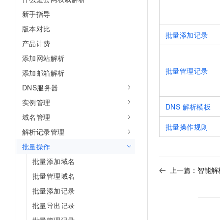
AI 产品 免费试用
网络
安全
云开发大赛
新手指导
Tableau 订阅
1亿+ 大模型 tokens 和 
版本对比
可观测
入门学习赛
中间件
AI空中课堂在线直播课
批量添加记录
140+云产品 免费试用
大模型服务
产品计费
上云与迁云
产品新客免费试用，最长1
数据库
添加网站解析
生态解决方案
千问AI平台-Token Plan
企业出海
大模型ACA认证体验
批量管理记录
大数据计算
添加邮箱解析
助力企业全员 AI 认知与能
行业生态解决方案
DNS服务器
政企业务
媒体服务
千问AI平台-模型体验
开发者生态解决方案
实例管理
在线体验全尺寸、多种模态
DNS 解析模板
企业服务与云通信
域名管理
AI 开发和 AI 应用解决
Happy 系列大模型
批量操作规则
域名与网站
解析记录管理
批量操作
终端用户计算
批量添加域名
上一篇：
智能解
Serverless
大模型解决方案
批量管理域名
开发工具
批量添加记录
快速部署 Dify，高效搭建 
批量导出记录
迁移与运维管理