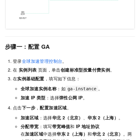
步骤一：配置
GA
登录
全球加速管理控制台
。
在
实例列表
页面，单击
创建标准型按量付费实例
。
在
实例基础配置
，填写如下信息：
全球加速实例名称
：如
。
ga-instance
加速
IP
类型
：选择
弹性公网
IP
。
点击
下一步
，
配置加速区域
。
加速区域
：选择
华北
2（北京）
、
华东
2（上海）
。
分配带宽
：填写
带宽峰值
和
IP
地址协议
在
加速区域
中选择
华东
2（上海）
和
华北
2（北京）
。两