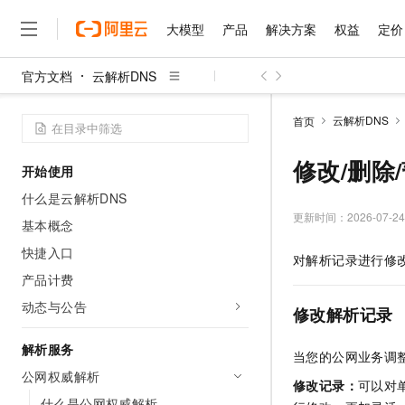
大模型
产品
解决方案
权益
定价
官方文档
云解析DNS
大模型
产品
解决方案
权益
定价
云市场
伙伴
服务
了解阿里云
精选产品
精选解决方案
普惠上云
产品定价
精选商城
成为销售伙伴
售前咨询
为什么选择阿里云
千问AI平台
云解析DNS
首页
了解云产品的定价详情
大模型服务平台百炼
睿译宝，AI翻译排版一
普惠上云 官方力荐
分销伙伴
在线服务
网站建设
什么是云计算
大
大模型服务与应用平台
上传文档即自动完成翻译和
云服务器38元/年起，超
修改/删除
开始使用
咨询伙伴
多端小程序
技术领先
云上成本管理
售后服务
千问大模型
GLM-5.2：长任务时代
官方推荐返现计划
大模型
什么是云解析DNS
大模型
精选产品
精选解决方案
Salesforce 国际版订阅
稳定可靠
管理和优化成本
多元化、高性能、安全可靠
推荐新用户得奖励，单订单
更新时间：
2026-07-24
销售伙伴合作计划
基本概念
自助服务
友盟天域
安全合规
人工智能与机器学习
AI
文本生成
无影云电脑
Hermes Agent，打造
云工开物
快捷入口
对解析记录进行修
无影生态合作计划
在线服务
观测云
分析师报告
随时随地安全接入的云上超
自主进化，持久记忆，越用
高校专属算力普惠，学生认
计算
互联网应用开发
产品计费
Qwen3.8-Max
HOT
Salesforce On Alibaba C
工单服务
智能体时代全能旗舰模型
Tuya 物联网平台阿里云
研究报告与白皮书
动态与公告
云解析DNS
快速拥有专属 OpenClaw
Consulting Partner 合
修改解析记录
大数据
容器
免费试用
短信专区
蓝凌 OA
Qwen3.7-Plus
AI 大模型销售与服务生
解析服务
现代化应用
存储
天池大赛
当您的公网业务调
能看、能想、能动手的多模
云原生大数据计算服务 Max
解决方案免费试用 新老
电子合同
公网权威解析
面向分析的企业级SaaS模
最高领取价值200元试用
安全
修改记录
：
可以对
网络与CDN
AI 算法大赛
Qwen3-VL-Plus
畅捷通
什么是公网权威解析