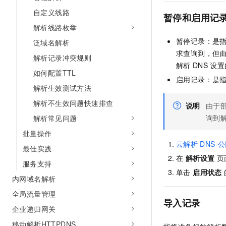
10 分钟在聊天系统中增加
专有云
自定义线路
暂停和启用记
解析线路枚举
暂停记录：是
泛域名解析
求查询到，但
解析记录冲突规则
解析
DNS
设置
如何配置TTL
启用记录：是
解析生效测试方法
解析不生效问题快速排查
说明
由于
询到
解析常见问题
批量操作
云解析
DNS-
最佳实践
在
解析设置
页
服务支持
单击
启用状态
内网域名解析
全局流量管理
导入记录
企业递归网关
移动解析HTTPDNS