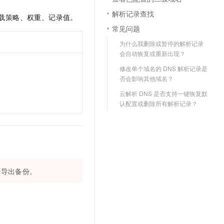
文戏情感细腻自然，动作戏激烈拳拳到肉，实现更强表演能力
支持中英文自由切换，具备更强的噪声鲁棒性
云聚AI 严选权益
SSL 证书
解析记录查找
载策略、权重、记录值。
，一键激活高效办公新体验
精选AI产品，从模型到应用全链提效
常见问题
堡垒机
AI 用量加速计划
应用
为什么我删除或暂停的解析记录
防火墙
、识别商机，让客服更高效、服务更出色。
新老同享，达量后返
会自动恢复或重新出现？
千问办公
主机安全
NEW
修改单个域名的 DNS 解析记录是
的智能体编程平台
一站式AI生产力平台
否会影响其他域名？
AI 应用及服务市场
云解析 DNS 是否支持一键恢复默
伶鹊
认配置或删除所有解析记录？
企业级人与Agent协作平台，接入和调度多个数字员工
智能客服平台，对话机器人、对话分析、智能外呼
AI 应用
大模型服务平台百炼 - 全妙
大模型
应用创作平台
多模态内容创作工具，已接入 DeepSeek
自然语言处理
数据标注
据导出备份。
机器学习
息提取
与 AI 智能体进行实时音视频通话
从文本、图片、视频中提取结构化的属性信息
构建支持视频理解的 AI 音视频实时通话应用