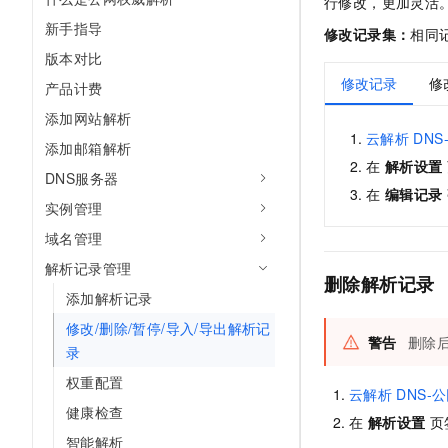
行修改，更加灵活
AI 产品 免费试用
网络
安全
云开发大赛
新手指导
Tableau 订阅
修改记录集
：
相同
1亿+ 大模型 tokens 和 
版本对比
可观测
入门学习赛
中间件
AI空中课堂在线直播课
140+云产品 免费试用
修改记录
修
大模型服务
产品计费
上云与迁云
产品新客免费试用，最长1
数据库
添加网站解析
生态解决方案
千问AI平台-Token Plan
企业出海
云解析
DN
大模型ACA认证体验
大数据计算
添加邮箱解析
助力企业全员 AI 认知与能
行业生态解决方案
在
解析设置
DNS服务器
政企业务
媒体服务
千问AI平台-模型体验
在
编辑记录
开发者生态解决方案
实例管理
在线体验全尺寸、多种模态
企业服务与云通信
域名管理
AI 开发和 AI 应用解决
Happy 系列大模型
域名与网站
解析记录管理
删除解析记录
添加解析记录
终端用户计算
修改/删除/暂停/导入/导出解析记
警告
删除
Serverless
录
大模型解决方案
权重配置
开发工具
云解析
DNS-
快速部署 Dify，高效搭建 
健康检查
在
解析设置
页
迁移与运维管理
智能解析