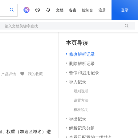
文档
备案
控制台
注册
登录
输入文档关键字查找
验
作计划
器
AI 活动
专业服务
服务伙伴合作计划
开发者社区
加入我们
服务平台百炼
阿里云 OPC 创新助力计划
本页导读
（1）
一站式生成采购清单，支持单品或批量购买
S
可编辑精美 PPT 文稿
S产品伙伴计划（繁花）
峰会
造的大模型服务与应用开发平台
轻量应用服务器
Agency Agents：拥有专属领域专家
AI 生产力先锋
Al MaaS 服务伙伴赋能合作
域名
博文
Careers
至高可申请百万元
修改解析记录
性可伸缩的云计算服务
 轻松生成专业的 PPT
开启高性价比 AI 编程新体验
先锋实践拓展 AI 生产力的边界
快速构建应用程序和网站，即刻迈出上云第一步
多领域专家智能体,一键组建 AI 虚拟交付团队
Token 补贴，五大权
计划
海大会
伙伴信用分合作计划
商标
问答
社会招聘
删除解析记录
益加速 OPC 成功
S
帕鲁游戏服务器
数字证书管理服务（原SSL证书）
HappyHorse 打造一站式影视创作平台
飞天发布时刻
HOT
划
备案
电子书
校园招聘
暂停和启用记录
联机服务器，轻松开启游戏
视频创作，一键激活电商全链路生产力
全托管，含MySQL、PostgreSQL、SQL Server、MariaDB多引擎
实现全站HTTPS，呈现可信的WEB访问
所见，即是所愿
可视化编排打通从文字构思到成片全链路闭环
我的收藏
产品详情
更多支持
划
公司注册
镜像站
导入记录
视频生成
语音识别与合成
 智能体与工作流应用
短信服务
漫剧工坊：一站式动画创作平台
AI 实训营
合作伙伴培训与认证
规则说明
划
上云迁移
的智能体编程平台
站生成，高效打造优质广告素材
通过阿里云百炼高效搭建AI应用,助力高效开发
快速生产连贯的高质量长漫剧
从基础到进阶，Agent 创客手把手教你
国内短信简单易用，安全可靠，秒级触达，全球覆盖200+国家和地区。
e-1.1-T2V
Qwen3-TTS-Flash
lScope
我要反馈
查询合作伙伴
设置方法
畅细腻的高质量视频
离线语音合成大模型，多语言方言自适应，低延迟高稳定
n Alibaba Cloud ISV 合作
代维服务
olarDB
建企业门户网站
大数据开发治理平台 DataWorks
10 分钟搭建微信、支付宝小程序
模板说明
创新加速
ope
登录合作伙伴管理后台
我要建议
站，无忧落地极速上线
以可视化方式快速构建移动和 PC 门户网站
100%兼容MySQL、PostgreSQL，兼容Oracle，支持集中和分布式
高效部署网站，快速应用到小程序
Data Agent 驱动的一站式 Data+AI 开发治理平台
e-1.1-I2V
Cosyvoice-V3-Flash
导出记录
安全
畅自然，细节丰富
高表现力语音合成大模型，语音克隆听感自然
我要投诉
上云场景组合购
伴
解析记录分组
边界网络安全防护产品
漫剧创作，剧本、分镜、视频高效生成
覆盖90%+业务场景，专享组合折扣价
间、权重（加速区域名）进
2V
VPN
Fun-ASR
查看已配置的二级域名