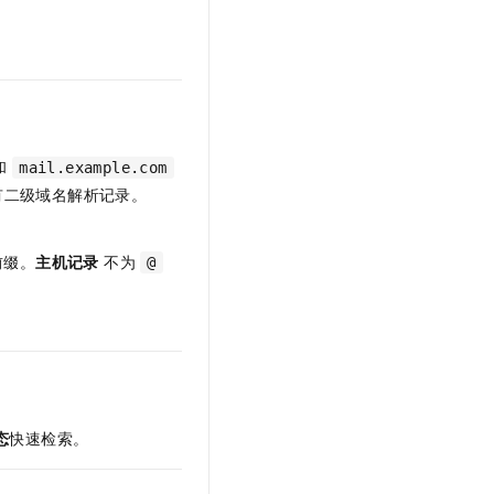
和
mail.example.com
有二级域名解析记录。
前缀。
主机记录
不为
@
态
快速检索。