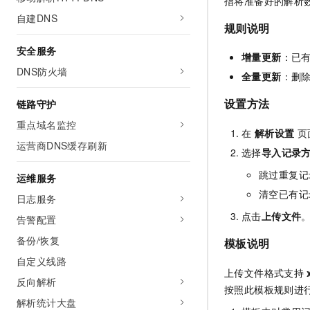
指将准备好的解析
自建DNS
规则说明
安全服务
增量更新
：已
DNS防火墙
全量更新
：删
设置方法
链路守护
重点域名监控
在
解析设置
页
运营商DNS缓存刷新
选择
导入记录
跳过重复记
运维服务
清空已有记
日志服务
点击
上传文件
告警配置
备份/恢复
模板说明
自定义线路
上传文件格式支持
反向解析
按照此模板规则进
解析统计大盘