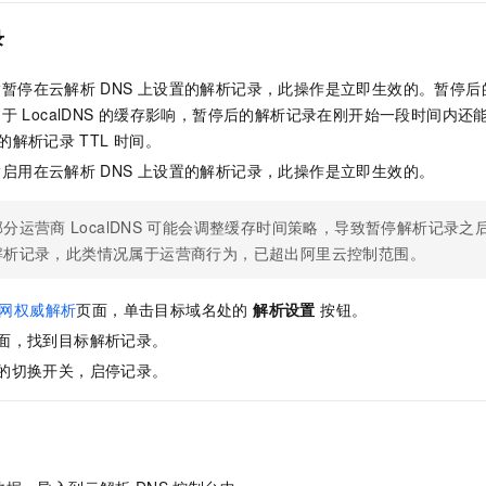
一个 AI 助手
即刻拥有 DeepSeek-R1 满血版
超强辅助，Bol
录
在企业官网、通讯软件中为客户提供 AI 客服
多种方案随心选，轻松解锁专属 DeepSeek
指暂停在云解析
DNS
上设置的解析记录，此操作是立即生效的。暂停后
由于
LocalDNS
的缓存影响，暂停后的解析记录在刚开始一段时间内还
的解析记录
TTL
时间。
指启用在云解析
DNS
上设置的解析记录，此操作是立即生效的。
部分运营商
LocalDNS
可能会调整缓存时间策略，导致暂停解析记录之
解析记录，此类情况属于运营商行为，已超出阿里云控制范围。
公网权威解析
页面，单击目标域名处的
解析设置
按钮。
面，找到目标解析记录。
的切换开关，启停记录。