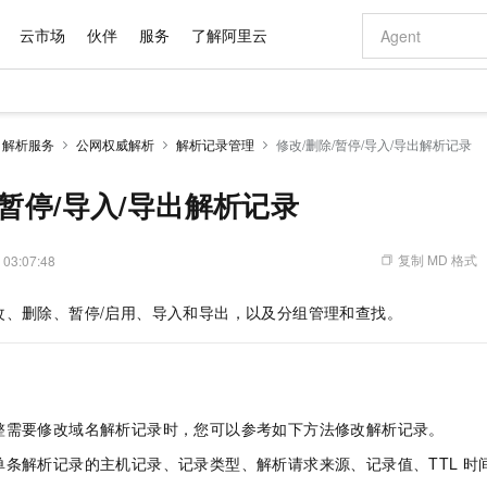
云市场
伙伴
服务
了解阿里云
AI 特惠
数据与 API
成为产品伙伴
企业增值服务
最佳实践
价格计算器
AI 场景体
基础软件
产品伙伴合
阿里云认证
市场活动
配置报价
大模型
解析服务
公网权威解析
解析记录管理
修改/删除/暂停/导入/导出解析记录
自助选配和估算价格
步到位
域名与网站
智启 AI 普惠权益
产品生态集成认证中心
企业支持计划
云上春晚
Qwen Audio：打造专属 AI 语音助手
千问官方 MaaS 平台，为开发者和 Agent 而生，新用户赠送 1 亿 + tokens 额度
云服务器 EC
一句话生成原生
AI Coding
阿里云Maa
2026 阿里云
为企业打
数据集
Windows
大模型认证
模型
NEW
NEW
格式还原
值低价云产品抢先购
提供智能易用的域名与建站服务
至高享 1亿+免费 tokens，加速 Al 应用落地
Qwen-Audio-3.0-Realtime 端到端实时语音角色扮演
安全可靠、弹
输入一句话想法,
智能编程，一键
/暂停/导入/导出解析记录
产品生态伙伴
专家技术服务
云上奥运之旅
弹性计算合作
阿里云中企出
手机三要素
宝塔 Linux
全部认证
价格优势
开源旗舰模型
对象存储 OSS
即刻拥有 DeepSeek-V4-Pro
阿里云 OPC 创新助力计划
云数据库 RD
一键部署幻兽
AI 电商营销
产品生态伙伴工作台
企业增值服务台
云栖战略参考
云存储合作计
云栖大会
身份实名认证
CentOS
训练营
推动算力普惠，释放技术红利
的大模型服务
最高返9万
真正可用的 1M 上下文,一次完成代码全链路开发
轻松解锁专属 DeepSeek-V4-Pro
至高百万元 Token 补贴，加速一人公司成长
稳定、安全、高性价比、高性能的云存储服务
一键购买专属
从图文生成到
复制 MD 格式
 03:07:48
云上的中国
数据库合作计
活动全景
短信
Docker
图片和
自进化智能体
人工智能平台 PAI
5 分钟轻松部署专属 QwenPaw
Token Plan 模型订阅计划
Qoder
高效搭建 AI
AI 广告创作
企业成长
大模型
NEW
HOT
信息公告
改、删除、暂停/启用、导入和导出，以及分组管理和查找。
看见新力量
云网络合作计
OCR 文字识别
JAVA
级电脑
越聪明
证享300元代金券
一站式AI开发、训练和推理服务
Qwen3.8-Max 首发尝鲜，限时加量 10 倍，夜间低至2折
从聊天伙伴进化为能主动干活的本地数字员工
面向真实软件
图文、视频一
Kimi-K3
HappyHors
NEW
魔搭 Mode
loud
服务实践
官网公告
Kimi 最新旗舰模型，长程编程与推理利器
让文字生成流
金融模力时刻
Salesforce O
版
发票查验
全能环境
Qoder CN
Claude Code + GStack 打造工程团队
千问办公，限时限量积分加倍
云原生数据库 P
低代码高效构
AI 建站
NEW
作计划
计划
创新中心
魔搭 ModelSc
健康状态
让AI从“聊天伙伴”进化为能干活的“数字员工”
覆盖公网/内网、递归/权威、移动APP等全场景解析服务
安装技能 GStack，拥有专属 AI 工程团队
你的AI工作搭子，覆盖日常办公高频场景
基于千问大模型等，支持代码智能生成、研发智能问答
0 代码专业建
客户案例
天气预报查询
操作系统
Deepseek-v4-pro
HappyHors
态合作计划
整需要修改域名解析记录时，您可以参考如下方法修改解析记录。
态智能体模型
旗舰 MoE 大模型，百万上下文与顶尖推理能力
图生视频，流
Compute
同享
容器服务 Kubernetes 版 ACK
万小智 AI 建站低至 15元/月
云防火墙
AI 短剧/漫剧
快递物流查询
WordPress
成为服务伙
高校合作
式云数据仓库
点，立即开启云上创新
提供一站式管理容器应用的 K8s 服务
送.CN域名，送备案服务码
云原生的云上
AI助力短剧
单条解析记录的主机记录、记录类型、解析请求来源、记录值、TTL
时
GLM-5.2
Wan2.7-T
Ubuntu