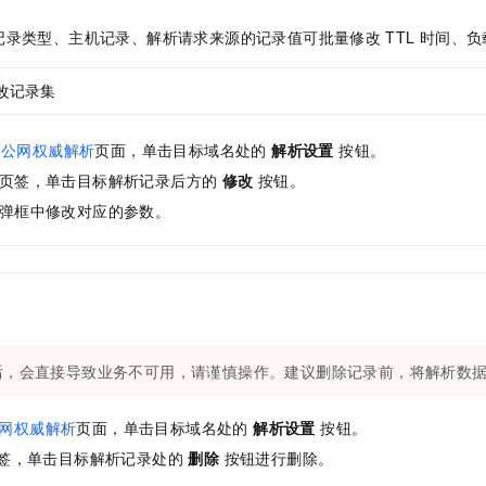
。
服务生态伙伴
视觉 Coding、空间感知、多模态思考等全面升级
1M上下文，专为长程任务能力而生
云工开物
企业应用
Night Plan 支持 Qwen 3.8-Max
AI 办公
NEW
Red Hat
记录类型、主机记录、解析请求来源的记录值可批量修改
TTL
时间、负
30+ 款产品免费体验
夜间 5 折，Qwen/Meoo/TokenPlan 客户专享
AI智能应用
科研合作
ERP
堂（旗舰版）
SUSE
智能客服
改记录集
AI 应用构建
大模型原生
CRM
2个月
自动承接线索
建站小程序
Qoder
大模型服务平台百炼-应用模版
OA 办公系统
HOT
NEW
S-公网权威解析
页面，单击目标域名处的
解析设置
按钮。
面向真实软件
个人版上线、团队版降价；千问3.8-Max首发发尝鲜
丰富多元化的应用模版和解决方案
力提升
财税管理
模板建站
页签，单击目标解析记录后方的
修改
按钮。
万有无界
大模型服务平台百炼-智能体
弹框中修改对应的参数。
400电话
定制建站
的模型效果
灵活可视化地构建企业级 Agent
方案
广告营销
模板小程序
秒悟
人工智能平台 PAI
定制小程序
云端极速 AI 
新一代 AI 视频生成模型，深度适配广告营销等场景
AI Native 的算法工程平台，一站式完成建模、训练、推理服务部署
APP 开发
后，会直接导致业务不可用，请谨慎操作。建议删除记录前，将解析数
建站系统
公网权威解析
页面，单击目标域名处的
解析设置
按钮。
AI 应用
10分钟微调：让0.6B模型媲美235B模型
多模态数据信
依托云原生高可用架构,实现Dify私有化部署
用1%尺寸在特定领域达到大模型90%以上效果
签，单击目标解析记录处的
删除
按钮进行删除。