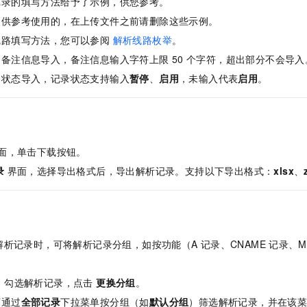
记录的填写方法给予了示例，供您参考。
是供参考使用的，在上传文件之前请删除这些示例。
线路填写方法，您可以参阅
解析线路枚举
。
备注信息导入，备注信息输入字符上限 50
个字符，超出部分不会导入
的状态导入，记录状态支持输入
暂停
、
启用
，未输入代表
启用
。
面，单击下载按钮。
录
界面，选择导出格式后，导出解析记录。支持以下导出格式：
xlsx
、
解析记录时，可将解析记录分组，如按功能（A
记录、CNAME
记录、M
，勾选解析记录，点击
更换分组
。
可通过
全部记录
下拉菜单按分组（如
默认分组
）筛选解析记录，并在该