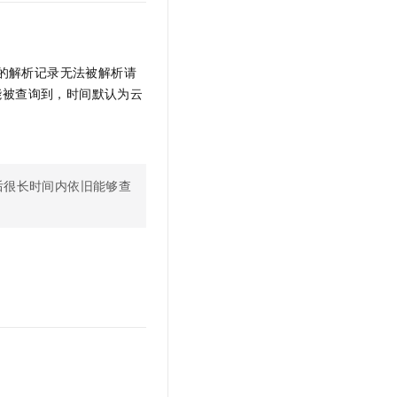
t.diy 一步搞定创意建站
构建大模型应用的安全防护体系
通过自然语言交互简化开发流程,全栈开发支持
通过阿里云安全产品对 AI 应用进行安全防护
的解析记录无法被解析请
能被查询到，时间默认为云
后很长时间内依旧能够查