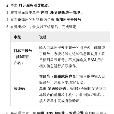
单击
打开服务引导概览
。
在导览面板中单击
内网
DNS
解析统一管理
。
在右侧弹出的对话框内点击
添加阿里云账号
。
在弹出框中，录入以下信息后，完成绑定。
字段
说明
输入目标阿里云主账号的用户名、邮箱或
目标主账号
手机号。系统将通过这些信息识别并关联
（邮箱/用
目标阿里云账号。不支持输入
RAM
用户
户名）
相关信息进行关联操作。
在
账号（邮箱或用户名）
输入框中输入目
标账号，注意不要填写 UID。
验证码
单击
发送验证码
，验证码会同时发送到目
标账户的邮箱和手机中。收到验证码后，
填入表单中完成身份验证。
验证通过后，在
内网
DNS
解析统一管理设置
弹框中会展示