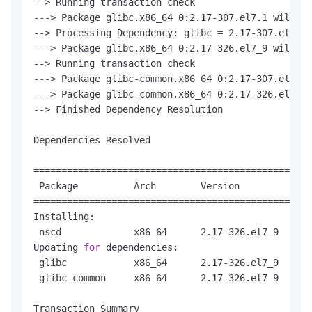
--> Running transaction check

---> Package glibc.x86_64 0:2.17-307.el7.1 will be
--> Processing Dependency: glibc = 2.17-307.el7.1 
---> Package glibc.x86_64 0:2.17-326.el7_9 will be
--> Running transaction check

---> Package glibc-common.x86_64 0:2.17-307.el7.1 
---> Package glibc-common.x86_64 0:2.17-326.el7_9 
--> Finished Dependency Resolution

Dependencies Resolved

==================================================
 Package          Arch        Version             
==================================================
Installing:

 nscd             x86_64      2.17-326.el7_9      
Updating 
for
 dependencies:

 glibc            x86_64      2.17-326.el7_9      
 glibc-common     x86_64      2.17-326.el7_9      
Transaction Summary
