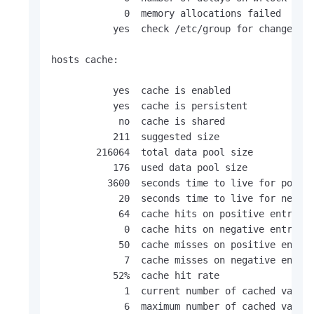
             0  memory allocations failed

           yes  check /etc/group for changes

hosts cache:

           yes  cache is enabled

           yes  cache is persistent

            no  cache is shared

           211  suggested size

        216064  total data pool size

           176  used data pool size

          3600  seconds time to live for positi
            20  seconds time to live for negati
            64  cache hits on positive entries

             0  cache hits on negative entries

            50  cache misses on positive entrie
             7  cache misses on negative entrie
           52%  cache hit rate

             1  current number of cached values
             6  maximum number of cached values