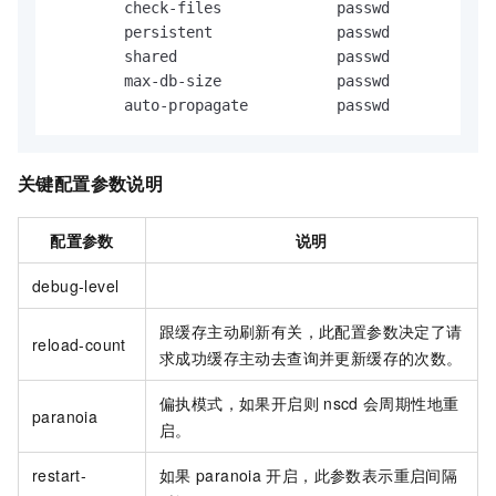
        check-files             passwd          
ye
        persistent              passwd          
ye
        shared                  passwd          
ye
        max-db-size             passwd          33
        auto-propagate          passwd          
ye
关键配置参数说明
配置参数
说明
debug-level
跟缓存主动刷新有关，此配置参数决定了请
reload-count
求成功缓存主动去查询并更新缓存的次数。
偏执模式，如果开启则
nscd
会周期性地重
paranoia
启。
restart-
如果
paranoia
开启，此参数表示重启间隔