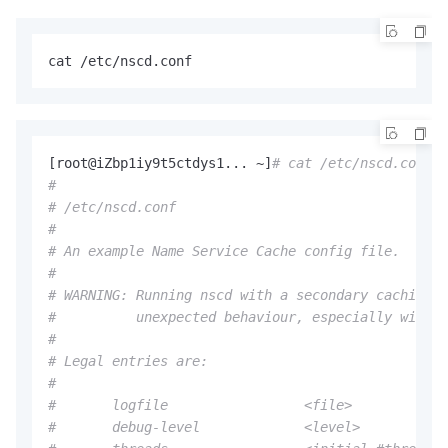
cat /etc/nscd.conf
[root@iZbp1iy9t5ctdys1... ~]
# cat /etc/nscd.conf
#
# /etc/nscd.conf
#
# An example Name Service Cache config file.  This
#
# WARNING: Running nscd with a secondary caching s
#          unexpected behaviour, especially with h
#
# Legal entries are:
#
#       logfile                 <file>
#       debug-level             <level>