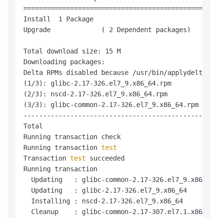
==================================================
Install  1 Package

Upgrade             ( 2 Dependent packages)

Total download size: 15 M

Downloading packages:

Delta RPMs disabled because /usr/bin/applydeltarpm
(1/3): glibc-2.17-326.el7_9.x86_64.rpm            
(2/3): nscd-2.17-326.el7_9.x86_64.rpm             
(3/3): glibc-common-2.17-326.el7_9.x86_64.rpm     
--------------------------------------------------
Total                                           43
Running transaction check

Running transaction 
test
Transaction 
test
 succeeded

Running transaction

  Updating   : glibc-common-2.17-326.el7_9.x86_64 
  Updating   : glibc-2.17-326.el7_9.x86_64        
  Installing : nscd-2.17-326.el7_9.x86_64         
  Cleanup    : glibc-common-2.17-307.el7.1.x86_64 