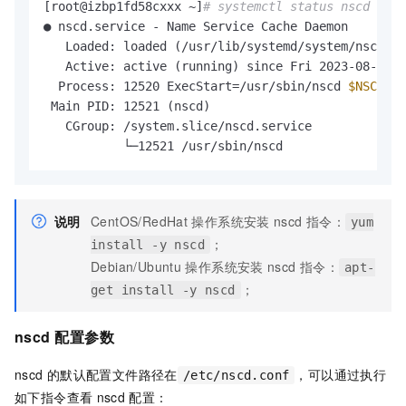
[root@izbp1fd58cxxx ~]
# systemctl status nscd
● nscd.service - Name Service Cache Daemon

   Loaded: loaded (/usr/lib/systemd/system/nscd.se
   Active: active (running) since Fri 2023-08-11 1
  Process: 12520 ExecStart=/usr/sbin/nscd 
$NSCD_OP
 Main PID: 12521 (nscd)

   CGroup: /system.slice/nscd.service

           └─12521 /usr/sbin/nscd
说明
CentOS/RedHat
操作系统安装
nscd
指令：
yum
；
install -y nscd
Debian/Ubuntu
操作系统安装
nscd
指令：
apt-
；
get install -y nscd
nscd
配置参数
nscd
的默认配置文件路径在
，可以通过执行
/etc/nscd.conf
如下指令查看
nscd
配置：