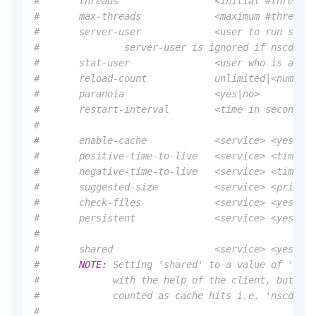
#       threads                 <initial #threads 
#       max-threads             <maximum #threads 
#       server-user             <user to run serve
#               server-user is ignored if nscd is 
#       stat-user               <user who is allow
#       reload-count            unlimited|<number>
#       paranoia                <yes|no>
#       restart-interval        <time in seconds>
#
#       enable-cache            <service> <yes|no>
#       positive-time-to-live   <service> <time in
#       negative-time-to-live   <service> <time in
#       suggested-size          <service> <prime n
#       check-files             <service> <yes|no>
#       persistent              <service> <yes|no>
#
#       shared                  <service> <yes|no>
#       
NOTE:
 Setting 'shared' to a value of 'yes'
#             with the help of the client, but the
#             counted as cache hits i.e. 'nscd -g'
#