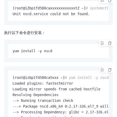
[root@iZbp1fd580caxxxxxxxxxxxxtZ ~]
# systemctl sta
Unit nscd.service could not be found.
执行以下命令进行安装：
yum install -y nscd
[root@izbp1fd580ca5xxx ~]
# yum install -y nscd
Loaded plugins: fastestmirror

Loading mirror speeds from cached hostfile

Resolving Dependencies

--> Running transaction check

---> Package nscd.x86_64 0:2.17-326.el7_9 will be 
--> Processing Dependency: glibc = 2.17-326.el7_9 