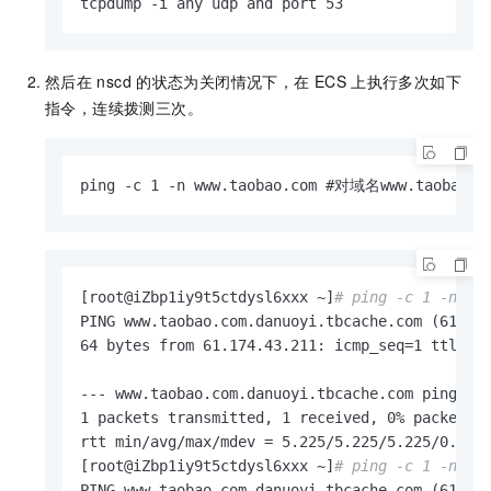
tcpdump -i any udp and port 53
然后在
nscd
的状态为关闭情况下，在
ECS
上执行多次如下
指令，连续拨测三次。
ping -c 1 -n www.taobao.com #对域名www.taoba
[root@iZbp1iy9t5ctdysl6xxx ~]
# ping -c 1 -n ww
PING www.taobao.com.danuoyi.tbcache.com (61.174
64 bytes from 61.174.43.211: icmp_seq=1 ttl=53 
--- www.taobao.com.danuoyi.tbcache.com ping sta
1 packets transmitted, 1 received, 0% packet lo
rtt min/avg/max/mdev = 5.225/5.225/5.225/0.000 
[root@iZbp1iy9t5ctdysl6xxx ~]
# ping -c 1 -n ww
PING www.taobao.com.danuoyi.tbcache.com (61.174