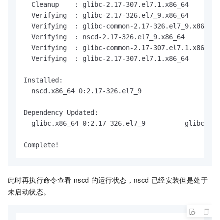
  Cleanup    : glibc-2.17-307.el7.1.x86_64        
  Verifying  : glibc-2.17-326.el7_9.x86_64        
  Verifying  : glibc-common-2.17-326.el7_9.x86_64 
  Verifying  : nscd-2.17-326.el7_9.x86_64         
  Verifying  : glibc-common-2.17-307.el7.1.x86_64 
  Verifying  : glibc-2.17-307.el7.1.x86_64        
Installed:

  nscd.x86_64 0:2.17-326.el7_9

Dependency Updated:

  glibc.x86_64 0:2.17-326.el7_9          glibc-com
Complete!
此时再执行命令查看
nscd
的运行状态，nscd
已经安装但是处于
未启动状态。