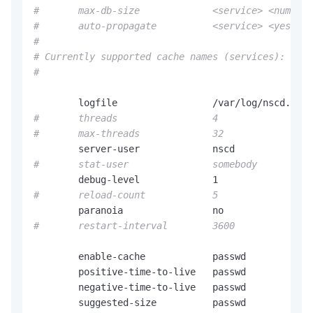
#       max-db-size             <service> <number 
#       auto-propagate          <service> <yes|no>
#
# Currently supported cache names (services): pass
#
#       threads                 4
#       max-threads             32
#       stat-user               somebody
#       reload-count            5
#       restart-interval        3600
        enable-cache            passwd          no

        positive-time-to-live   passwd          60
        negative-time-to-live   passwd          20

        suggested-size          passwd          21