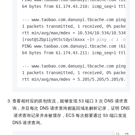
64 bytes from 61.174.43.210: icmp_seq=1 ttl=53 
--- www.taobao.com.danuoyi.tbcache.com ping sta
1 packets transmitted, 1 received, 0% packet lo
rtt min/avg/max/mdev = 10.534/10.534/10.534/0.0
[root@iZbp1iy9t5ctdysl6xxx ~]
# ping -c 1 -n ww
PING www.taobao.com.danuoyi.tbcache.com (61.174
64 bytes from 61.174.43.211: icmp_seq=1 ttl=53 
--- www.taobao.com.danuoyi.tbcache.com ping sta
1 packets transmitted, 1 received, 0% packet lo
rtt min/avg/max/mdev = 5.205/5.205/5.205/0.000
查看相对应的抓包情况，能够发现
53
端口
3
次
DNS
请求查
询，并且每次
DNS
请求查询都返回域名解析记录，证明
DNS
请求查询记录并未被缓存，ECS
每次都要通过
53
端口发送
DNS
请求查询。