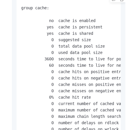
group cache:

            no  cache is enabled

           yes  cache is persistent

           yes  cache is shared

             0  suggested size

             0  total data pool size

             0  used data pool size

          3600  seconds time to live for positi
            60  seconds time to live for negati
             0  cache hits on positive entries

             0  cache hits on negative entries

             0  cache misses on positive entrie
             0  cache misses on negative entrie
            0%  cache hit rate

             0  current number of cached values
             0  maximum number of cached values
             0  maximum chain length searched

             0  number of delays on rdlock

             0  number of delays on wrlock
