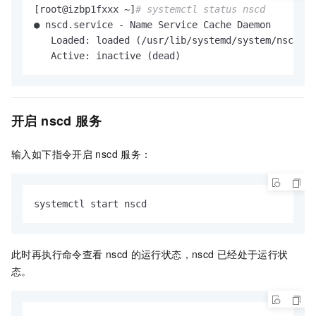
[root@izbp1fxxx ~]
# systemctl status nscd
● nscd.service - Name Service Cache Daemon

   Loaded: loaded (/usr/lib/systemd/system/nscd.se
   Active: inactive (dead)
开启
nscd
服务
输入如下指令开启
nscd
服务：
systemctl start nscd
此时再执行命令查看
nscd
的运行状态，nscd
已经处于运行状
态。