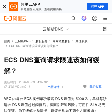
打开 APP
云解析DNS
云解析DNS
解析服务
内网域名解析
最佳实践
首页
ECS DNS查询请求限速该如何缓解？
ECS DNS查询请求限速该如何缓
解？
更新时间：
2026-08-03 04:07:32
复制 MD 格式
我的收藏
产品详情
VPC
内每台
ECS
实例每秒最高
DNS
峰值为
5000
次，单机每秒
请求
DNS
峰值超过阈值后，将面临限速风险，可用性
SLA
将无
法保证。为了缓解此类情况，建议您从如下两个方面考虑：