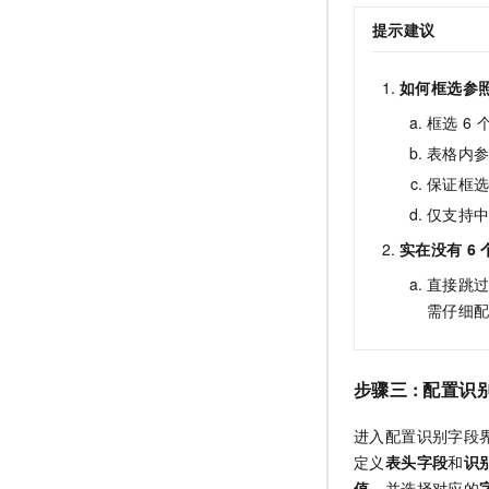
提示建议
如何框选参
框选
6
个
表格内
保证框
仅支持
实在没有
6
直接跳
需仔细
步骤三 : 配置识
进入配置识别字段
定义
表头字段
和
识
值
，并选择对应的