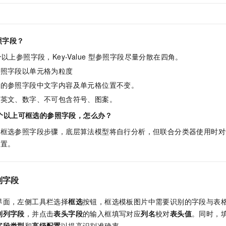
照字段？
以上参照字段，Key-Value
型参照字段尽量分散在四角。
参照字段以单元格为粒度
选的参照字段中文字内容及单元格位置不变。
中英文、数字、不可包含符号、图案。
个以上可框选的参照字段，怎么办？
过框选参照字段步骤，底层算法模型将自行分析，但联合分类器使用时对
配置。
别字段
界面，左侧工具栏选择
框选
按钮，框选模板图片中需要识别的字段与表
别列字段
，并点击
表头字段
的输入框填写对应
列名
校对
表头值
。
同时，
字段类型
和
高级配置
以提高识别准确率。