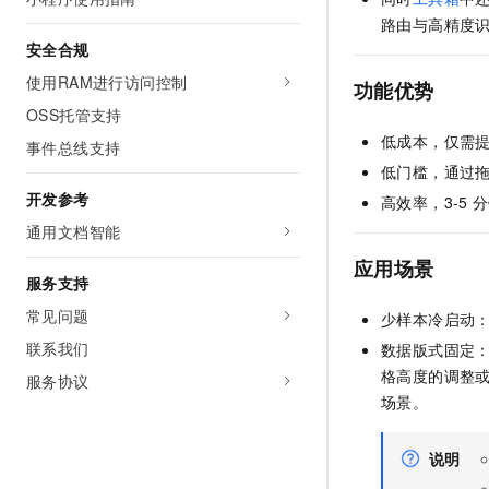
AI 产品 免费试用
网络
安全
云开发大赛
路由与高精度
Tableau 订阅
1亿+ 大模型 tokens 和 
安全合规
可观测
入门学习赛
中间件
AI空中课堂在线直播课
使用RAM进行访问控制
140+云产品 免费试用
功能优势
大模型服务
上云与迁云
产品新客免费试用，最长1
数据库
OSS托管支持
生态解决方案
低成本，仅需
千问AI平台-Token Plan
事件总线支持
企业出海
大模型ACA认证体验
大数据计算
低门槛，通过
助力企业全员 AI 认知与能
行业生态解决方案
政企业务
开发参考
高效率，3-5
分
媒体服务
千问AI平台-模型体验
开发者生态解决方案
通用文档智能
在线体验全尺寸、多种模态
企业服务与云通信
AI 开发和 AI 应用解决
应用场景
Happy 系列大模型
服务支持
域名与网站
常见问题
少样本冷启动
终端用户计算
联系我们
数据版式固定
格高度的调整
Serverless
服务协议
大模型解决方案
场景。
开发工具
快速部署 Dify，高效搭建 
说明
迁移与运维管理