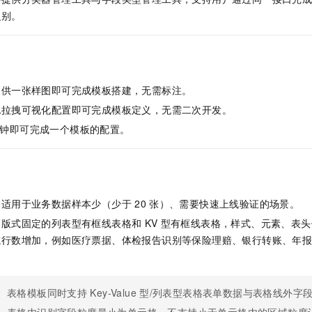
服务生态伙伴
视觉 Coding、空间感知、多模态思考等全面升级
1M上下文，专为长程任务能力而生
云工开物
企业应用
Night Plan 支持 Qwen 3.8-Max
AI 办公
NEW
识别。
Red Hat
30+ 款产品免费体验
夜间 5 折，Qwen/Meoo/TokenPlan 客户专享
AI智能应用
科研合作
ERP
堂（旗舰版）
SUSE
智能客服
AI 应用构建
大模型原生
CRM
2个月
自动承接线索
建站小程序
Qoder
提供一张样图即可完成模板搭建，无需标注。
大模型服务平台百炼-应用模版
OA 办公系统
HOT
NEW
面向真实软件
个人版上线、团队版降价；千问3.8-Max首发发尝鲜
丰富多元化的应用模版和解决方案
拖拉拽可视化配置即可完成模板定义，无需二次开发。
力提升
财税管理
模板建站
钟即可完成一个模板的配置。
万有无界
大模型服务平台百炼-智能体
400电话
定制建站
的模型效果
灵活可视化地构建企业级 Agent
方案
广告营销
模板小程序
秒悟
人工智能平台 PAI
定制小程序
云端极速 AI 
新一代 AI 视频生成模型，深度适配广告营销等场景
AI Native 的算法工程平台，一站式完成建模、训练、推理服务部署
：适用于业务数据样本少（少于
20
张）、需要快速上线验证的场景。
APP 开发
：版式固定的列表型有框线表格和
KV
型有框线表格，样式、元素、表头
或行数增加，例如医疗票据、体检报告识别等保险理赔、银行转账、年
建站系统
AI 应用
10分钟微调：让0.6B模型媲美235B模型
多模态数据信
依托云原生高可用架构,实现Dify私有化部署
用1%尺寸在特定领域达到大模型90%以上效果
表格模板同时支持
Key-Value
型/列表型表格表单数据与表格线外字