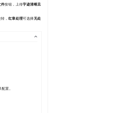
文件
按钮，上传
字迹清晰且
旋转，
红章处理
可选择
无处
果配置。