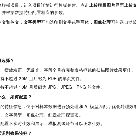
格模板项目，进入项目详情进行模板创建。点击
上传模板图片
界面
上传
，并根据数据特征配置相应的参数。
中文和英文，
文字类型
可勾选印刷文字或手写体，
图像处理
可勾选自动
。
何选择？
晰、摆放端正、无反光、字段全且有完整表格框线的扫描图片效果更佳。
支持不超过
20M
且后缀为
PDF 的单页文件。
支持不超过
10M
且后缀为
JPG、JPEG、PNG
的文件。
什么，如何配置？
本的特征信息，便于对样本数据进行预处理和
AI
模型匹配，优化处理效
言、文字类型、图像处理、红章处理配置项。
数配置不实时生效和展示，模板测试环节可以正常生效。
据识别效果较好？