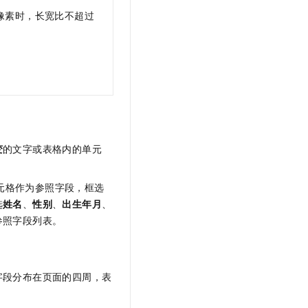
像素时，长宽比不超过
变
的文字或表格内的单元
元格作为参照字段，框选
选
姓名
、
性别
、
出生年月
、
参照字段列表。
字段分布在页面的四周，表