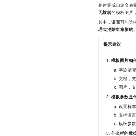
创建完成自定义表
无旋转
的模板图片
其中，
语言
可勾选
理
或
消除红章影响
提示建议
模板图片如
字迹清
文档，
图片，
模板参数是
设置样
支持语
模板参
什么样的数