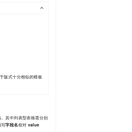
于版式十分相似的模板
格。其中列表型表格需分别
填写
字段名
校对
value