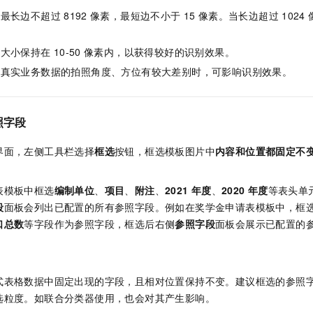
片最长边不超过
8192
像素，最短边不小于
15
像素。当长边超过
1024
。
字大小保持在
10-50
像素内，以获得较好的识别效果。
与真实业务数据的拍照角度、方位有较大差别时，可影响识别效果。
照字段
界面，左侧工具栏选择
框选
按钮，框选模板图片中
内容和位置都固定不
表模板中框选
编制单位
、
项目
、
附注
、
2021
年度
、
2020
年度
等表头单
段
面板会列出已配置的所有参照字段。例如在奖学金申请表模板中，框
口总数
等字段作为参照字段，框选后右侧
参照字段
面板会展示已配置的
式表格数据中固定出现的字段，且相对位置保持不变。建议框选的参照
选粒度。如联合分类器使用，也会对其产生影响。