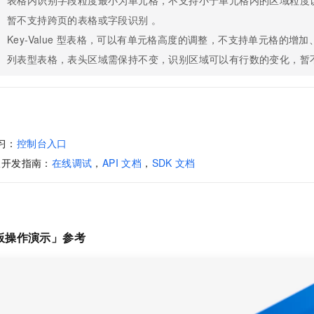
表格内识别字段粒度最小为单元格，不支持小于单元格内的区域粒度
一个 AI 助手
即刻拥有 DeepSeek-R1 满血版
超强辅助，Bol
暂不支持跨页的表格或字段识别 。
在企业官网、通讯软件中为客户提供 AI 客服
多种方案随心选，轻松解锁专属 DeepSeek
Key-Value
型表格，可以有单元格高度的调整，不支持单元格的增加
列表型表格，表头区域需保持不变，识别区域可以有行数的变化，暂
习：
控制台入口
板开发指南：
在线调试
，
API 文档
，
SDK
文档
板操作演示」参考