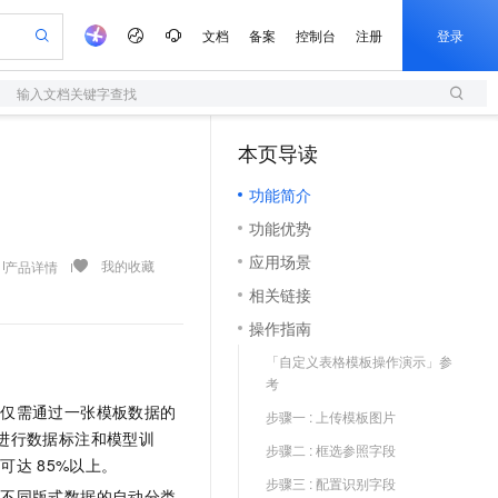
文档
备案
控制台
注册
登录
输入文档关键字查找
验
作计划
器
AI 活动
专业服务
服务伙伴合作计划
开发者社区
加入我们
服务平台百炼
阿里云 OPC 创新助力计划
本页导读
（1）
一站式生成采购清单，支持单品或批量购买
S
io：打造专属 AI 语音助手
S产品伙伴计划（繁花）
峰会
造的大模型服务与应用开发平台
轻量应用服务器
一句话生成原生可编辑精美 PPT 文稿
AI 生产力先锋
Al MaaS 服务伙伴赋能合作
域名
博文
Careers
至高可申请百万元
功能简介
性可伸缩的云计算服务
开启高性价比 AI 编程新体验
Qwen-Audio-3.0-Realtime 端到端实时语音角色扮演
输入一句话想法, 轻松生成专业的 PPT
先锋实践拓展 AI 生产力的边界
快速构建应用程序和网站，即刻迈出上云第一步
Token 补贴，五大权
计划
海大会
伙伴信用分合作计划
商标
问答
社会招聘
功能优势
益加速 OPC 成功
S
eek-V4-Pro
数字证书管理服务（原SSL证书）
一键部署幻兽帕鲁游戏服务器
飞天发布时刻
HOT
划
备案
电子书
校园招聘
应用场景
pSeek-V4-Pro
视频创作，一键激活电商全链路生产力
全托管，含MySQL、PostgreSQL、SQL Server、MariaDB多引擎
实现全站HTTPS，呈现可信的WEB访问
一键购买专属联机服务器，轻松开启游戏
所见，即是所愿
我的收藏
产品详情
更多支持
划
公司注册
镜像站
相关链接
视频生成
语音识别与合成
专属 QwenPaw
短信服务
漫剧工坊：一站式动画创作平台
AI 实训营
HOT
合作伙伴培训与认证
操作指南
划
上云迁移
的智能体编程平台
站生成，高效打造优质广告素材
从聊天伙伴进化为能主动干活的本地数字员工
快速生产连贯的高质量长漫剧
从基础到进阶，Agent 创客手把手教你
国内短信简单易用，安全可靠，秒级触达，全球覆盖200+国家和地区。
e-1.1-T2V
Qwen3-TTS-Flash
lScope
我要反馈
查询合作伙伴
「自定义表格模板操作演示」参
畅细腻的高质量视频
离线语音合成大模型，多语言方言自适应，低延迟高稳定
n Alibaba Cloud ISV 合作
代维服务
olarDB
建企业门户网站
大数据开发治理平台 DataWorks
10 分钟搭建微信、支付宝小程序
考
创新加速
ope
登录合作伙伴管理后台
我要建议
站，无忧落地极速上线
以可视化方式快速构建移动和 PC 门户网站
100%兼容MySQL、PostgreSQL，兼容Oracle，支持集中和分布式
高效部署网站，快速应用到小程序
Data Agent 驱动的一站式 Data+AI 开发治理平台
户仅需通过一张模板数据的
e-1.1-I2V
Cosyvoice-V3-Flash
步骤一 : 上传模板图片
安全
进行数据标注和模型训
畅自然，细节丰富
高表现力语音合成大模型，语音克隆听感自然
我要投诉
上云场景组合购
步骤二 : 框选参照字段
伴
率可达
85%以上。
边界网络安全防护产品
漫剧创作，剧本、分镜、视频高效生成
覆盖90%+业务场景，专享组合折扣价
2V
VPN
Fun-ASR
步骤三 : 配置识别字段
成不同版式数据的自动分类