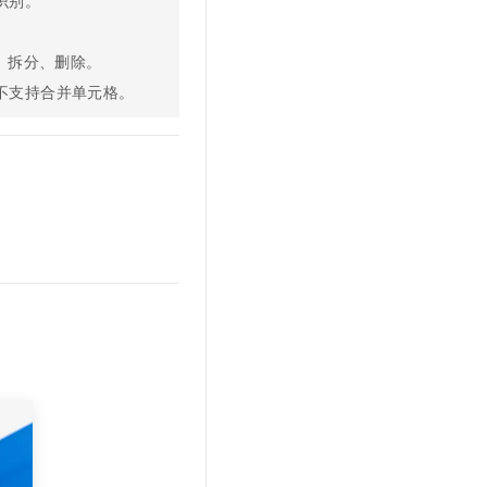
识别。
t.diy 一步搞定创意建站
构建大模型应用的安全防护体系
通过自然语言交互简化开发流程,全栈开发支持
通过阿里云安全产品对 AI 应用进行安全防护
、拆分、删除。
不支持合并单元格。