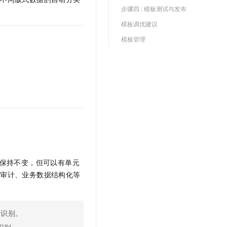
文戏情感细腻自然，动作戏激烈拳拳到肉，实现更强表演能力
支持中英文自由切换，具备更强的噪声鲁棒性
云聚AI 严选权益
步骤四 : 模板测试与发布
SSL 证书
，一键激活高效办公新体验
精选AI产品，从模型到应用全链提效
模板调优建议
堡垒机
AI 用量加速计划
模板管理
应用
防火墙
、识别商机，让客服更高效、服务更出色。
新老同享，达量后返
千问办公
主机安全
NEW
的智能体编程平台
一站式AI生产力平台
AI 应用及服务市场
伶鹊
企业级人与Agent协作平台，接入和调度多个数字员工
智能客服平台，对话机器人、对话分析、智能外呼
AI 应用
大模型服务平台百炼 - 全妙
大模型
应用创作平台
多模态内容创作工具，已接入 DeepSeek
自然语言处理
保持不变，但可以有单元
数据标注
报审计、业务数据结构化等
机器学习
息提取
与 AI 智能体进行实时音视频通话
从文本、图片、视频中提取结构化的属性信息
构建支持视频理解的 AI 音视频实时通话应用
段识别。