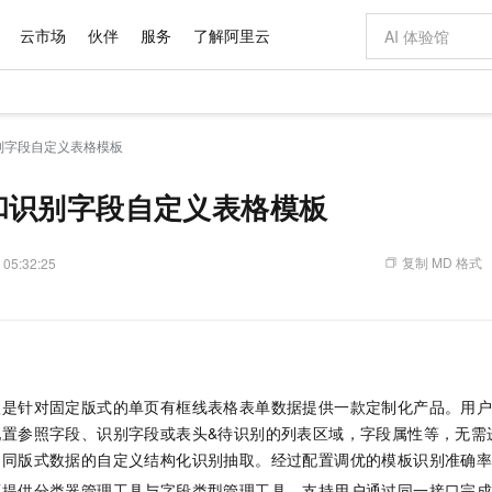
云市场
伙伴
服务
了解阿里云
AI 特惠
数据与 API
成为产品伙伴
企业增值服务
最佳实践
价格计算器
AI 场景体
基础软件
产品伙伴合
阿里云认证
市场活动
配置报价
大模型
别字段自定义表格模板
自助选配和估算价格
新方式
域名与网站
睿译宝，AI翻译排版一步到位
智启 AI 普惠权益
产品生态集成认证中心
企业支持计划
云上春晚
千问官方 MaaS 平台，为开发者和 Agent 而生，新用户赠送 1 亿 + tokens 额度
云服务器 EC
Qwen Aud
AI Coding
阿里云Maa
2026 阿里云
为企业打
数据集
Windows
大模型认证
模型
NEW
NEW
交付可用成果
值低价云产品抢先购
提供智能易用的域名与建站服务
上传文档即自动完成翻译和格式还原
至高享 1亿+免费 tokens，加速 Al 应用落地
安全可靠、弹
智能编程，一键
和识别字段自定义表格模板
产品生态伙伴
专家技术服务
云上奥运之旅
弹性计算合作
阿里云中企出
手机三要素
宝塔 Linux
全部认证
价格优势
有专属领域专家
对象存储 OSS
GLM-5.2：长任务时代开源旗舰模型
阿里云 OPC 创新助力计划
云数据库 RD
即刻拥有 DeepS
AI 电商营销
产品生态伙伴工作台
企业增值服务台
云栖战略参考
云存储合作计
云栖大会
身份实名认证
CentOS
训练营
推动算力普惠，释放技术红利
的大模型服务
最高返9万
多领域专家智能体,一键组建 AI 虚拟交付团队
至高百万元 Token 补贴，加速一人公司成长
稳定、安全、高性价比、高性能的云存储服务
真正可用的 1M 上下文,一次完成代码全链路开发
轻松解锁专属 Dee
从图文生成到
复制 MD 格式
 05:32:25
云上的中国
数据库合作计
活动全景
短信
Docker
图片和
站式影视创作平台
人工智能平台 PAI
Hermes Agent，打造自进化智能体
Token Plan 模型订阅计划
Qoder
5 分钟轻松部署
AI 广告创作
企业成长
大模型
NEW
信息公告
看见新力量
云网络合作计
OCR 文字识别
JAVA
级电脑
证享300元代金券
可视化编排打通从文字构思到成片全链路闭环
一站式AI开发、训练和推理服务
自主进化，持久记忆，越用越聪明
Qwen3.8-Max 首发尝鲜，限时加量 10 倍，夜间低至2折
面向真实软件
图文、视频一
Kimi-K3
HappyHors
NEW
魔搭 Mode
loud
服务实践
官网公告
Kimi 最新旗舰模型，长程编程与推理利器
让文字生成流
金融模力时刻
Salesforce O
版
发票查验
全能环境
Qoder CN
Claude Code + GStack 打造工程团队
千问办公，限时限量积分加倍
云原生数据库 P
低代码高效构
AI 建站
NEW
作计划
计划
创新中心
魔搭 ModelSc
健康状态
让AI从“聊天伙伴”进化为能干活的“数字员工”
覆盖公网/内网、递归/权威、移动APP等全场景解析服务
安装技能 GStack，拥有专属 AI 工程团队
你的AI工作搭子，覆盖日常办公高频场景
基于千问大模型等，支持代码智能生成、研发智能问答
0 代码专业建
客户案例
板是针对固定版式的单页有框线表格表单数据提供一款定制化产品。用
天气预报查询
操作系统
Deepseek-v4-pro
HappyHors
态合作计划
配置参照字段、识别字段或表头&待识别的列表区域，字段属性等，无需
态智能体模型
旗舰 MoE 大模型，百万上下文与顶尖推理能力
图生视频，流
Compute
同享
容器服务 Kubernetes 版 ACK
万小智 AI 建站低至 15元/月
云防火墙
AI 短剧/漫剧
快递物流查询
WordPress
成为服务伙
高校合作
相同版式数据的自定义结构化识别抽取。经过配置调优的模板识别准确
式云数据仓库
点，立即开启云上创新
提供一站式管理容器应用的 K8s 服务
送.CN域名，送备案服务码
云原生的云上
AI助力短剧
GLM-5.2
Wan2.7-T
Ubuntu
还提供分类器管理工具与字段类型管理工具，支持用户通过同一接口完