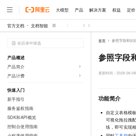
大模型
产品
解决方案
权益
定价
官方文档
文档智能
大模型
产品
解决方案
权益
定价
云市场
伙伴
服务
了解阿里云
精选产品
精选解决方案
普惠上云
产品定价
精选商城
成为销售伙伴
售前咨询
为什么选择阿里云
千问AI平台
参照字段和识
首页
了解云产品的定价详情
大模型服务平台百炼
千问办公，解锁你的工作
普惠上云 官方力荐
分销伙伴
在线服务
网站建设
什么是云计算
大
大模型服务与应用平台
企业级Agent产品，直接
云服务器38元/年起，超
参照字段
产品概述
咨询伙伴
多端小程序
技术领先
云上成本管理
售后服务
千问大模型
Agency Agents：拥
官方推荐返现计划
大模型
产品简介
大模型
精选产品
精选解决方案
Salesforce 国际版订阅
稳定可靠
管理和优化成本
多元化、高性能、安全可靠
推荐新用户得奖励，单订单
更新时间：
2026-06-08
销售伙伴合作计划
产品计费
自助服务
友盟天域
安全合规
人工智能与机器学习
AI
文本生成
无影云电脑
HappyHorse 打造一
云工开物
无影生态合作计划
在线服务
快速入门
观测云
分析师报告
随时随地安全接入的云上超
高校专属算力普惠，学生认
计算
互联网应用开发
Qwen3.8-Max
HOT
功能简介
Salesforce On Alibaba C
工单服务
新手指引
智能体时代全能旗舰模型
Tuya 物联网平台阿里云
研究报告与白皮书
云解析DNS
快速拥有专属 OpenClaw
Consulting Partner 合
大数据
容器
服务鉴权指南
免费试用
短信专区
自定义表格模
蓝凌 OA
Qwen3.7-Plus
AI 大模型销售与服务生
SDK和API概览
现代化应用
存储
天池大赛
可视化拖拉拽
能看、能想、能动手的多模
云原生大数据计算服务 Max
解决方案免费试用 新老
电子合同
控制台使用指南
练，即可实现
面向分析的企业级SaaS模
最高领取价值200元试用
安全
网络与CDN
AI 算法大赛
Qwen3-VL-Plus
畅捷通
小程序使用指南
同时
工具箱
中