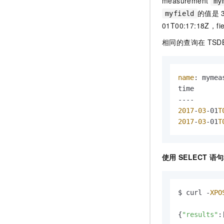
measurement
my
的值是
myfield
01T00:17:18Z，fie
相同的查询在
TSD
name
: mymeas
time       
2017
-
03
-01
T
2017
-
03
-01
T
使用
SELECT
语句
$ curl -
XPO
{
"results"
: