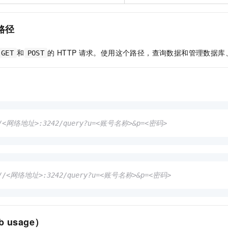
路径
和
的
HTTP
请求。使用这个路径，查询数据和管理数据库
GET
POST
/<网络地址>:3242/query?u=<账号名称>&p=<密码>
//<网络地址>:3242/query?u=<账号名称>&p=<密码>
 usage）