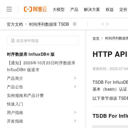
大模型
产品
解决方案
权益
定价
官方文档
时间序列数据库 TSDB
大模型
产品
解决方案
权益
定价
云市场
伙伴
服务
了解阿里云
精选产品
精选解决方案
普惠上云
产品定价
精选商城
成为销售伙伴
售前咨询
为什么选择阿里云
千问AI平台
时间序列数据库 
首页
了解云产品的定价详情
大模型服务平台百炼
千问办公，解锁你的工作
普惠上云 官方力荐
分销伙伴
在线服务
网站建设
什么是云计算
大
大模型服务与应用平台
企业级Agent产品，直接
云服务器38元/年起，超
HTTP API
时序数据库 InfluxDB® 版
咨询伙伴
多端小程序
技术领先
云上成本管理
售后服务
千问大模型
Agency Agents：拥
官方推荐返现计划
大模型
【通知】2026年10月23日时序数据库
大模型
精选产品
精选解决方案
Salesforce 国际版订阅
稳定可靠
管理和优化成本
多元化、高性能、安全可靠
推荐新用户得奖励，单订单
更新时间：
2023-07-04
InfluxDB® 版退市
销售伙伴合作计划
自助服务
友盟天域
安全合规
人工智能与机器学习
AI
文本生成
产品简介
无影云电脑
HappyHorse 打造一
云工开物
TSDB For I
无影生态合作计划
在线服务
观测云
分析师报告
随时随地安全接入的云上超
高校专属算力普惠，学生认
产品公告
计算
互联网应用开发
Qwen3.8-Max
基本（basic）认
HOT
Salesforce On Alibaba C
工单服务
实例规格和产品计费
智能体时代全能旗舰模型
Tuya 物联网平台阿里云
研究报告与白皮书
云解析DNS
快速拥有专属 OpenClaw
以下章节假设
TSD
Consulting Partner 合
大数据
容器
免费试用
短信专区
快速入门
蓝凌 OA
Qwen3.7-Plus
AI 大模型销售与服务生
现代化应用
存储
天池大赛
用户指南
能看、能想、能动手的多模
云原生大数据计算服务 Max
解决方案免费试用 新老
TSDB For Inf
电子合同
开发指南
面向分析的企业级SaaS模
最高领取价值200元试用
安全
网络与CDN
AI 算法大赛
Qwen3-VL-Plus
畅捷通