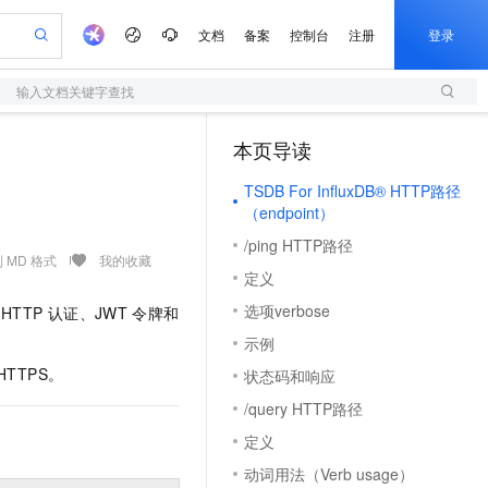
文档
备案
控制台
注册
登录
输入文档关键字查找
验
作计划
器
AI 活动
专业服务
服务伙伴合作计划
开发者社区
加入我们
服务平台百炼
阿里云 OPC 创新助力计划
本页导读
（1）
一站式生成采购清单，支持单品或批量购买
S
io：打造专属 AI 语音助手
S产品伙伴计划（繁花）
峰会
造的大模型服务与应用开发平台
轻量应用服务器
一句话生成原生可编辑精美 PPT 文稿
AI 生产力先锋
Al MaaS 服务伙伴赋能合作
域名
博文
Careers
至高可申请百万元
TSDB For InfluxDB® HTTP路径
性可伸缩的云计算服务
开启高性价比 AI 编程新体验
Qwen-Audio-3.0-Realtime 端到端实时语音角色扮演
输入一句话想法, 轻松生成专业的 PPT
先锋实践拓展 AI 生产力的边界
快速构建应用程序和网站，即刻迈出上云第一步
Token 补贴，五大权
计划
海大会
伙伴信用分合作计划
商标
问答
社会招聘
（endpoint）
益加速 OPC 成功
S
eek-V4-Pro
数字证书管理服务（原SSL证书）
一键部署幻兽帕鲁游戏服务器
飞天发布时刻
HOT
/ping HTTP路径
划
备案
电子书
校园招聘
pSeek-V4-Pro
视频创作，一键激活电商全链路生产力
全托管，含MySQL、PostgreSQL、SQL Server、MariaDB多引擎
实现全站HTTPS，呈现可信的WEB访问
一键购买专属联机服务器，轻松开启游戏
所见，即是所愿
 MD 格式
我的收藏
更多支持
定义
划
公司注册
镜像站
视频生成
语音识别与合成
专属 QwenPaw
短信服务
漫剧工坊：一站式动画创作平台
AI 实训营
HOT
选项verbose
HTTP
认证、JWT
令牌和
合作伙伴培训与认证
划
上云迁移
的智能体编程平台
站生成，高效打造优质广告素材
从聊天伙伴进化为能主动干活的本地数字员工
快速生产连贯的高质量长漫剧
从基础到进阶，Agent 创客手把手教你
国内短信简单易用，安全可靠，秒级触达，全球覆盖200+国家和地区。
e-1.1-T2V
Qwen3-TTS-Flash
示例
lScope
我要反馈
查询合作伙伴
畅细腻的高质量视频
离线语音合成大模型，多语言方言自适应，低延迟高稳定
n Alibaba Cloud ISV 合作
代维服务
olarDB
建企业门户网站
大数据开发治理平台 DataWorks
10 分钟搭建微信、支付宝小程序
HTTPS。
状态码和响应
创新加速
ope
登录合作伙伴管理后台
我要建议
站，无忧落地极速上线
以可视化方式快速构建移动和 PC 门户网站
100%兼容MySQL、PostgreSQL，兼容Oracle，支持集中和分布式
高效部署网站，快速应用到小程序
Data Agent 驱动的一站式 Data+AI 开发治理平台
e-1.1-I2V
Cosyvoice-V3-Flash
/query HTTP路径
安全
畅自然，细节丰富
高表现力语音合成大模型，语音克隆听感自然
我要投诉
上云场景组合购
定义
伴
边界网络安全防护产品
漫剧创作，剧本、分镜、视频高效生成
覆盖90%+业务场景，专享组合折扣价
2V
VPN
Fun-ASR
动词用法（Verb usage）