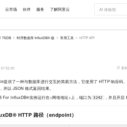
云市场
伙伴
服务
了解阿里云
AI 特惠
数据与 API
成为产品伙伴
企业增值服务
最佳实践
价格计算器
AI 场景体
基础软件
产品伙伴合
阿里云认证
市场活动
配置报价
大模型
TSDB
时序数据库 InfluxDB® 版
常用工具
HTTP API
自助选配和估算价格
新方式
域名与网站
睿译宝，AI翻译排版一步到位
智启 AI 普惠权益
产品生态集成认证中心
企业支持计划
云上春晚
千问官方 MaaS 平台，为开发者和 Agent 而生，新用户赠送 1 亿 + tokens 额度
云服务器 EC
Qwen Aud
AI Coding
阿里云Maa
2026 阿里云
为企业打
数据集
Windows
大模型认证
模型
NEW
NEW
交付可用成果
值低价云产品抢先购
提供智能易用的域名与建站服务
上传文档即自动完成翻译和格式还原
至高享 1亿+免费 tokens，加速 Al 应用落地
安全可靠、弹
智能编程，一键
产品生态伙伴
专家技术服务
云上奥运之旅
弹性计算合作
阿里云中企出
手机三要素
宝塔 Linux
全部认证
价格优势
有专属领域专家
对象存储 OSS
GLM-5.2：长任务时代开源旗舰模型
阿里云 OPC 创新助力计划
云数据库 RD
即刻拥有 DeepS
AI 电商营销
产品生态伙伴工作台
企业增值服务台
云栖战略参考
云存储合作计
云栖大会
身份实名认证
CentOS
训练营
推动算力普惠，释放技术红利
的大模型服务
最高返9万
多领域专家智能体,一键组建 AI 虚拟交付团队
至高百万元 Token 补贴，加速一人公司成长
稳定、安全、高性价比、高性能的云存储服务
真正可用的 1M 上下文,一次完成代码全链路开发
轻松解锁专属 Dee
从图文生成到
复制
 07:52:30
云上的中国
数据库合作计
活动全景
短信
Docker
图片和
站式影视创作平台
人工智能平台 PAI
Hermes Agent，打造自进化智能体
Token Plan 模型订阅计划
Qoder
5 分钟轻松部署
AI 广告创作
企业成长
大模型
NEW
信息公告
nfluxDB®提供了一种与数据库进行交互的简易方法，它使用了
HTTP
响应码、
看见新力量
云网络合作计
OCR 文字识别
JAVA
级电脑
证享300元代金券
可视化编排打通从文字构思到成片全链路闭环
一站式AI开发、训练和推理服务
自主进化，持久记忆，越用越聪明
Qwen3.8-Max 首发尝鲜，限时加量 10 倍，夜间低至2折
面向真实软件
图文、视频一
Kimi-K3
HappyHors
证，并以
JSON
格式返回结果。
NEW
魔搭 Mode
loud
服务实践
官网公告
Kimi 最新旗舰模型，长程编程与推理利器
让文字生成流
金融模力时刻
Salesforce O
版
发票查验
全能环境
Qoder CN
Claude Code + GStack 打造工程团队
千问办公，限时限量积分加倍
云原生数据库 P
低代码高效构
AI 建站
NEW
B For InfluxDB®实例运行在<网络地址>上，端口为
，并且开启
作计划
3242
计划
创新中心
魔搭 ModelSc
健康状态
让AI从“聊天伙伴”进化为能干活的“数字员工”
覆盖公网/内网、递归/权威、移动APP等全场景解析服务
安装技能 GStack，拥有专属 AI 工程团队
你的AI工作搭子，覆盖日常办公高频场景
基于千问大模型等，支持代码智能生成、研发智能问答
0 代码专业建
客户案例
天气预报查询
操作系统
Deepseek-v4-pro
HappyHors
态合作计划
态智能体模型
旗舰 MoE 大模型，百万上下文与顶尖推理能力
图生视频，流
Compute
同享
luxDB® HTTP
容器服务 Kubernetes 版 ACK
万小智 AI 建站低至 15元/月
路径（endpoint）
云防火墙
AI 短剧/漫剧
快递物流查询
WordPress
成为服务伙
高校合作
式云数据仓库
点，立即开启云上创新
提供一站式管理容器应用的 K8s 服务
送.CN域名，送备案服务码
云原生的云上
AI助力短剧
GLM-5.2
Wan2.7-T
Ubuntu