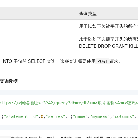
查询类型
用于以如下关键字开头的所有查询
用于以如下关键字开头的所有查询：
DELETE DROP GRANT KIL
含
INTO
子句的
SELECT
查询，这些查询需要使用
请求。
POST
查询数据
https://<网络地址>:3242/query?db=mydb&u=<账号名称>&p=<密码>
[{
"statement_id"
:
0
,
"series"
:[{
"name"
:
"mymeas"
,
"columns"
: