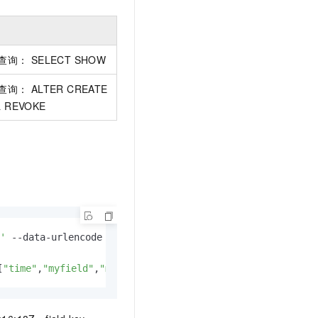
： SELECT SHOW
 ALTER CREATE
L REVOKE
'
 --data-urlencode 
'q=SELECT * FROM "mymeas"'
[
"time"
,
"myfield"
,
"mytag1"
,
"mytag2"
],
"values"
:[[
"2017-03