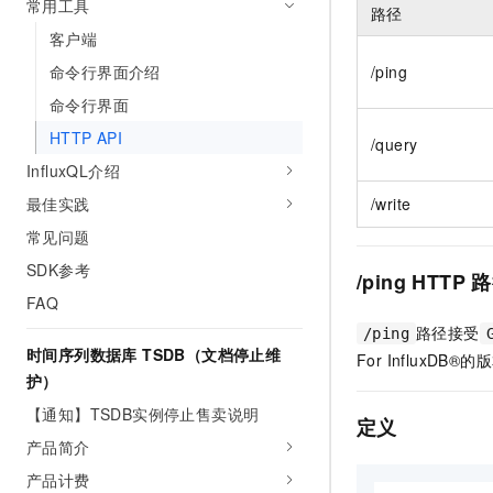
常用工具
路径
AI 产品 免费试用
网络
安全
云开发大赛
Tableau 订阅
客户端
1亿+ 大模型 tokens 和 
可观测
入门学习赛
中间件
命令行界面介绍
/ping
AI空中课堂在线直播课
140+云产品 免费试用
大模型服务
命令行界面
上云与迁云
产品新客免费试用，最长1
数据库
生态解决方案
HTTP API
千问AI平台-Token Plan
/query
企业出海
大模型ACA认证体验
大数据计算
InfluxQL介绍
助力企业全员 AI 认知与能
行业生态解决方案
政企业务
最佳实践
/write
媒体服务
千问AI平台-模型体验
开发者生态解决方案
常见问题
在线体验全尺寸、多种模态
企业服务与云通信
AI 开发和 AI 应用解决
SDK参考
/ping HTTP
路
Happy 系列大模型
域名与网站
FAQ
路径接受
/ping
终端用户计算
时间序列数据库 TSDB（文档停止维
For InfluxDB®
护）
Serverless
大模型解决方案
【通知】TSDB实例停止售卖说明
定义
开发工具
快速部署 Dify，高效搭建 
产品简介
迁移与运维管理
产品计费