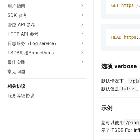
10 分钟在聊天系统中增加
用户指南
GET
https
:
/
专有云
SDK 参考
管控 API 参考
HTTP API 参考
HEAD
https
:
日志服务（Log service）
TSDB对接Prometheus
最佳实践
选项
verbose
常见问题
默认情况下，
/pi
相关协议
默认值是
false
服务等级协议
示例
您可以使用
/ping
示了
TSDB For I