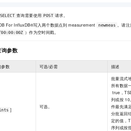
查询需要使用
请求。
SELECT
POST
 For InfluxDB®写入两个数据点到
measurement
。请注
newmeas
）作为空时间戳。
T00:00:00Z
查询参数
询参数
可选/必需
描述
批量流式
所有数据
true，TS
列或按
10
可选。
件最先满
]
ints
分批返回
定的值，TSD
序列或按