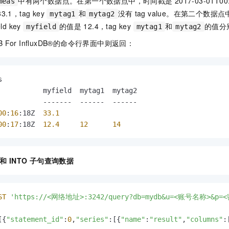
中有两个数据点。在第一个数据点中，时间戳是
2017-03-01T00:
meas
33.1，tag key
和
没有
tag value。在第二个数据
mytag1
mytag2
ld key
的值是
12.4，tag key
和
的值分
myfield
mytag1
mytag2
B For InfluxDB®的命令行界面中则返回：


           myfield  mytag1  mytag2

00
:
16
:18Z  
33.1
00
:
17
:18Z  
12.4
12
14
和
INTO
子句查询数据
ST
'https://<网络地址>:3242/query?db=mydb&u=<账号名称>&p=
[{
"statement_id"
:
0
,
"series"
:[{
"name"
:
"result"
,
"columns"
: