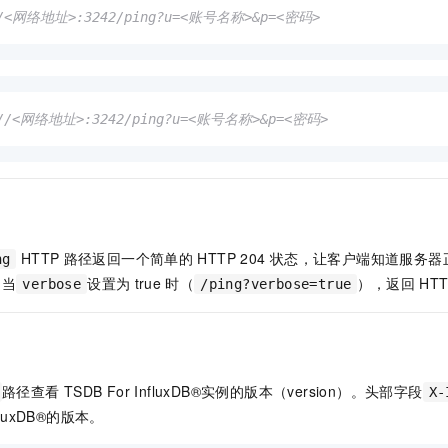
一个 AI 助手
即刻拥有 DeepSeek-R1 满血版
超强辅助，Bol
/<网络地址>:3242/ping?u=<账号名称>&p=<密码>
在企业官网、通讯软件中为客户提供 AI 客服
多种方案随心选，轻松解锁专属 DeepSeek
//<网络地址>:3242/ping?u=<账号名称>&p=<密码>
HTTP
路径返回一个简单的
HTTP 204
状态，让客户端知道服务器
ng
。当
设置为
true
时（
），返回
HTT
verbose
/ping?verbose=true
路径查看
TSDB For InfluxDB®实例的版本（version）。头部字段
X-
nfluxDB®的版本。