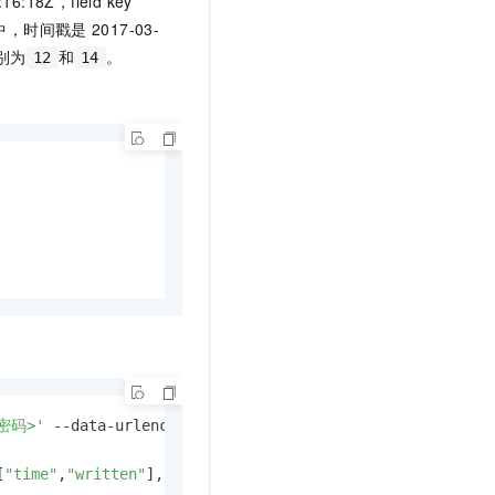
16:18Z，field key
点中，时间戳是
2017-03-
别为
和
。
12
14
<密码>'
 --data-urlencode 
'q=SELECT * INTO "newmeas" FROM "
[
"time"
,
"written"
],
"values"
:[[
"1970-01-01T00:00:00Z"
,
2
]]