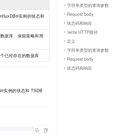
文戏情感细腻自然，动作戏激烈拳拳到肉，实现更强表演能力
支持中英文自由切换，具备更强的噪声鲁棒性
云聚AI 严选权益
字符串类型的查询参数
SSL 证书
，一键激活高效办公新体验
精选AI产品，从模型到应用全链提效
Request body
 InfluxDB®实例的状态和
堡垒机
状态码和响应
AI 用量加速计划
应用
防火墙
、识别商机，让客服更高效、服务更出色。
新老同享，达量后返
/write HTTP路径
理数据库、保留策略和用
千问办公
主机安全
NEW
定义
的智能体编程平台
一站式AI生产力平台
字符串类型的查询参数
AI 应用及服务市场
一个已经存在的数据库
伶鹊
Request body
企业级人与Agent协作平台，接入和调度多个数字员工
智能客服平台，对话机器人、对话分析、智能外呼
状态码和响应
AI 应用
大模型服务平台百炼 - 全妙
大模型
应用创作平台
多模态内容创作工具，已接入 DeepSeek
自然语言处理
uxDB®实例的状态和
TSDB
数据标注
机器学习
息提取
与 AI 智能体进行实时音视频通话
从文本、图片、视频中提取结构化的属性信息
构建支持视频理解的 AI 音视频实时通话应用