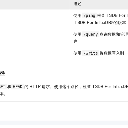
服务生态伙伴
视觉 Coding、空间感知、多模态思考等全面升级
1M上下文，专为长程任务能力而生
云工开物
描述
企业应用
Night Plan 支持 Qwen 3.8-Max
AI 办公
NEW
Red Hat
30+ 款产品免费体验
夜间 5 折，Qwen/Meoo/TokenPlan 客户专享
AI智能应用
科研合作
使用
检查
TSDB For
/ping
ERP
堂（旗舰版）
SUSE
智能客服
TSDB For InfluxDB®的版本
AI 应用构建
大模型原生
CRM
2个月
自动承接线索
使用
查询数据和管
建站小程序
/query
Qoder
大模型服务平台百炼-应用模版
OA 办公系统
HOT
NEW
户
面向真实软件
个人版上线、团队版降价；千问3.8-Max首发发尝鲜
丰富多元化的应用模版和解决方案
力提升
财税管理
模板建站
使用
将数据写入到
/write
万有无界
大模型服务平台百炼-智能体
400电话
定制建站
的模型效果
灵活可视化地构建企业级 Agent
方案
广告营销
模板小程序
秒悟
径
人工智能平台 PAI
定制小程序
云端极速 AI 
新一代 AI 视频生成模型，深度适配广告营销等场景
AI Native 的算法工程平台，一站式完成建模、训练、推理服务部署
和
的
HTTP
请求。使用这个路径，检查
TSDB For Infl
GET
HEAD
APP 开发
的版本。
建站系统
AI 应用
10分钟微调：让0.6B模型媲美235B模型
多模态数据信
依托云原生高可用架构,实现Dify私有化部署
用1%尺寸在特定领域达到大模型90%以上效果