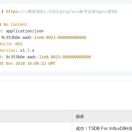
-I 
https
:
//<网络地址>:3242/ping?u=<账号名称>&p=<密码>
4
No
Content
e
 9c353b0e-aadc-
11e8
-
8023
-
000000000000
Build
: 
OSS
Version
: v1
.7
.
x
d
: 9c353b0e-aadc-
11e8
-
8023
-
000000000000
05
Nov
2018
16
:
08
:
32
GMT
。
描述
成功！TSDB For Influx