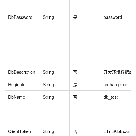
DbPassword
String
是
password
DbDescription
String
否
开发环境数据库
RegionId
String
是
cn-hangzhou
DbName
String
否
db_test
ClientToken
String
否
ETnLKlblzczsh