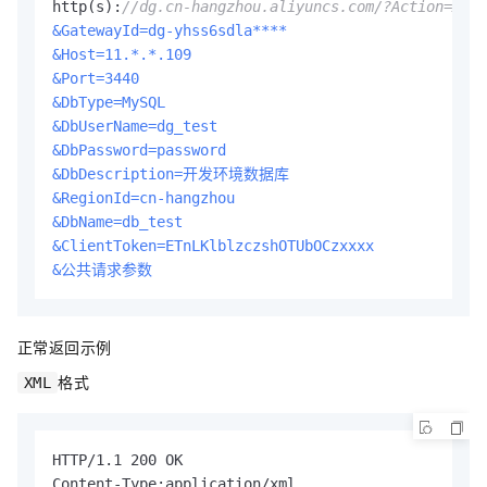
http(s):
//dg.cn-hangzhou.aliyuncs.com/?Action=AddD
&GatewayId=dg-yhss6sdla****
&Host=11.*.*.109
&Port=3440
&DbType=MySQL
&DbUserName=dg_test
&DbPassword=password
&DbDescription=开发环境数据库
&RegionId=cn-hangzhou
&DbName=db_test
&ClientToken=ETnLKlblzczshOTUbOCzxxxx
&公共请求参数
正常返回示例
格式
XML
HTTP/1.1 200 OK

Content-Type:application/xml
