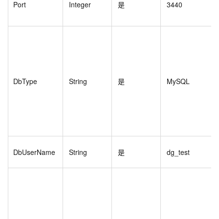
Port
Integer
是
3440
DbType
String
是
MySQL
DbUserName
String
是
dg_test