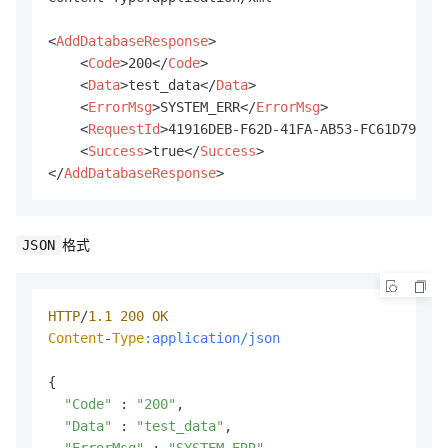
<
AddDatabaseResponse
>
<
Code
>
200
</
Code
>
<
Data
>
test_data
</
Data
>
<
ErrorMsg
>
SYSTEM_ERR
</
ErrorMsg
>
<
RequestId
>
41916DEB-F62D-41FA-AB53-FC61D795BC8
<
Success
>
true
</
Success
>
</
AddDatabaseResponse
>
格式
JSON
HTTP
/
1.1
200
OK
Content
-
Type
:application/json
{

"Code"
 : 
"200"
,

"Data"
 : 
"test_data"
,

"ErrorMsg"
 : 
"SYSTEM_ERR"
,
