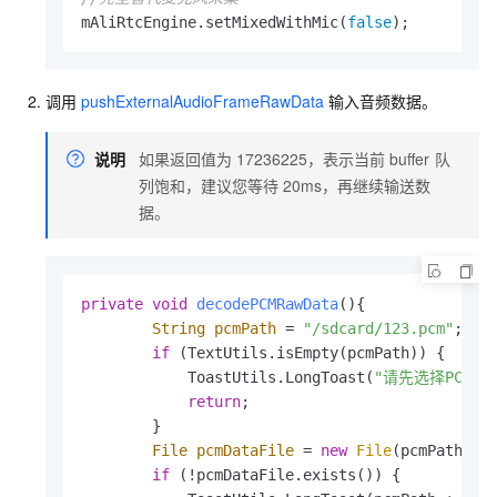
mAliRtcEngine.setMixedWithMic(
false
);
调用
pushExternalAudioFrameRawData
输入音频数据。
说明
如果返回值为
17236225，表示当前
buffer
队
列饱和，建议您等待
20ms，再继续输送数
据。
private
void
decodePCMRawData
()
{

String
pcmPath
=
"/sdcard/123.pcm"
;

if
 (TextUtils.isEmpty(pcmPath)) {

            ToastUtils.LongToast(
"请先选择PCM文
return
;

        }

File
pcmDataFile
=
new
File
(pcmPath);

if
 (!pcmDataFile.exists()) {
