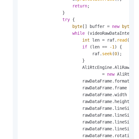
return
;

                }

try
 {

byte
[] buffer = 
new
byte
[w
while
 (videoRawDataInterfac
int
 len = raf.
read
(buff
if
 (len == 
-1
) {

                            raf.
seek
(
0
);

                        }

                        AliRtcEngine.AliRawData
                                = 
new
 AliRtcEn
                        rawDataFrame.format = 
                        rawDataFrame.frame = bu
                        rawDataFrame.width = wi
                        rawDataFrame.height = h
                        rawDataFrame.lineSize[
                        rawDataFrame.lineSize[
                        rawDataFrame.lineSize[
                        rawDataFrame.lineSize[
                        rawDataFrame.rotation =