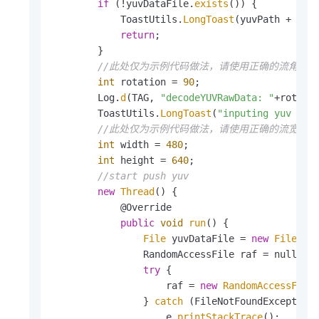
if
 (!yuvDataFile.
exists
()) {

            ToastUtils.
LongToast
(yuvPath + 
" 
return
;

        }

//此处仅为示例代码做法，请使用正确的流角度
int
 rotation = 
90
;

        Log.
d
(TAG, 
"decodeYUVRawData: "
+rotati
        ToastUtils.
LongToast
(
"inputing yuv dat
//此处仅为示例代码做法，请使用正确的流宽高
int
 width = 
480
;

int
 height = 
640
;

//start push yuv
new
Thread
() {

            @Override

public
void
run
() {

File
 yuvDataFile = 
new
File
(yuv
                RandomAccessFile raf = null;

try
 {

                    raf = 
new
RandomAccessFile
                } 
catch
 (FileNotFoundException 
                    e.
printStackTrace
();
