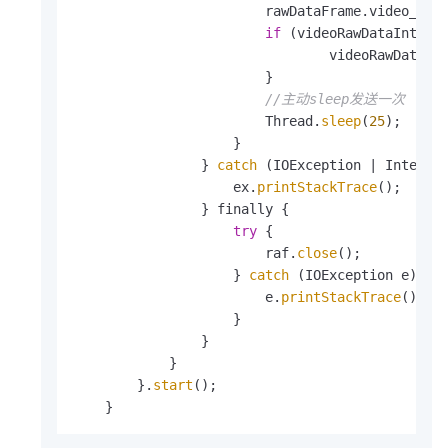
                        rawDataFrame.video_fram
if
 (videoRawDataInterfa
                                videoRawDataIn
                        }

//主动sleep发送一次
                        Thread.
sleep
(
25
);

                    }

                } 
catch
 (IOException | Interrup
                    ex.
printStackTrace
();

                } finally {

try
 {

                        raf.
close
();

                    } 
catch
 (IOException e) {

                        e.
printStackTrace
();

                    }

                }

            }

        }.
start
();

    }