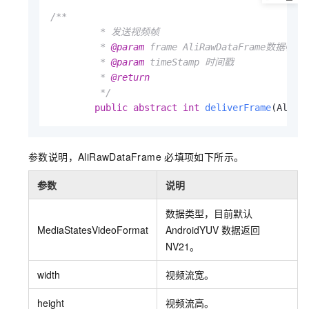
/**

         * 发送视频帧

         * 
@param
 frame AliRawDataFrame数据帧实
         * 
@param
 timeStamp 时间戳

         * 
@return
         */
public
abstract
int
deliverFrame
(AliRa
参数说明，AliRawDataFrame
必填项如下所示。
参数
说明
数据类型，目前默认
MediaStatesVideoFormat
AndroidYUV
数据返回
NV21。
width
视频流宽。
height
视频流高。