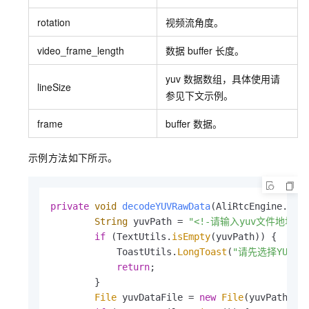
rotation
视频流角度。
video_frame_length
数据
buffer
长度。
yuv
数据数组，具体使用请
lineSize
参见下文示例。
frame
buffer
数据。
示例方法如下所示。
private
void
decodeYUVRawData
(AliRtcEngine.Vid
String
 yuvPath = 
"<!-请输入yuv文件地址->
if
 (TextUtils.
isEmpty
(yuvPath)) {

            ToastUtils.
LongToast
(
"请先选择YUV文
return
;

        }

File
 yuvDataFile = 
new
File
(yuvPath);
