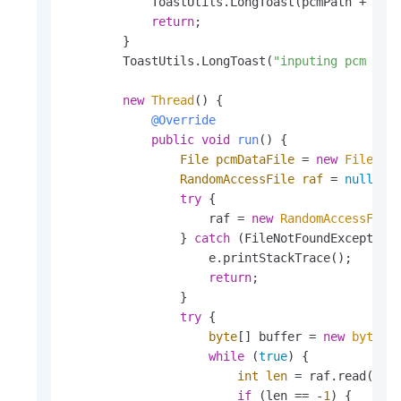
            ToastUtils.LongToast(pcmPath + 
" 
return
;

        }

        ToastUtils.LongToast(
"inputing pcm dat
new
Thread
() {

@Override
public
void
run
()
 {

File
pcmDataFile
=
new
File
(pcm
RandomAccessFile
raf
=
null
;

try
 {

                    raf = 
new
RandomAccessFile
                } 
catch
 (FileNotFoundException 
                    e.printStackTrace();

return
;

                }

try
 {

byte
[] buffer = 
new
byte
[(
while
 (
true
) {

int
len
=
 raf.read(buff
if
 (len == -
1
) {
