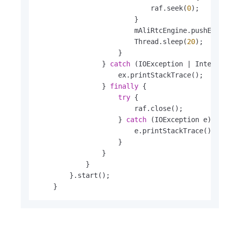
                            raf.seek(
0
);

                        }

                        mAliRtcEngine.pushExte
                        Thread.sleep(
20
);

                    }

                } 
catch
 (IOException | Interrup
                    ex.printStackTrace();

                } 
finally
 {

try
 {

                        raf.close();

                    } 
catch
 (IOException e) {

                        e.printStackTrace();

                    }

                }

            }

        }.start();

    }