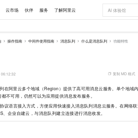
云市场
伙伴
服务
了解阿里云
AI 特惠
数据与 API
成为产品伙伴
企业增值服务
最佳实践
价格计算器
AI 场景体
基础软件
产品伙伴合
阿里云认证
市场活动
配置报价
大模型
构
操作指南
中间件使用指南
消息队列
什么是消息队列
功能特性
自助选配和估算价格
新方式
域名与网站
睿译宝，AI翻译排版一步到位
智启 AI 普惠权益
产品生态集成认证中心
企业支持计划
云上春晚
千问官方 MaaS 平台，为开发者和 Agent 而生，新用户赠送 1 亿 + tokens 额度
云服务器 EC
Qwen Aud
AI Coding
阿里云Maa
2026 阿里云
为企业打
数据集
Windows
大模型认证
模型
NEW
NEW
交付可用成果
值低价云产品抢先购
提供智能易用的域名与建站服务
上传文档即自动完成翻译和格式还原
至高享 1亿+免费 tokens，加速 Al 应用落地
安全可靠、弹
智能编程，一键
产品生态伙伴
专家技术服务
云上奥运之旅
弹性计算合作
阿里云中企出
手机三要素
宝塔 Linux
全部认证
价格优势
有专属领域专家
对象存储 OSS
GLM-5.2：长任务时代开源旗舰模型
阿里云 OPC 创新助力计划
云数据库 RD
即刻拥有 DeepS
AI 电商营销
产品生态伙伴工作台
企业增值服务台
云栖战略参考
云存储合作计
云栖大会
身份实名认证
CentOS
训练营
推动算力普惠，释放技术红利
的大模型服务
最高返9万
多领域专家智能体,一键组建 AI 虚拟交付团队
至高百万元 Token 补贴，加速一人公司成长
稳定、安全、高性价比、高性能的云存储服务
真正可用的 1M 上下文,一次完成代码全链路开发
轻松解锁专属 Dee
从图文生成到
复制 MD 格式
 06:12:32
云上的中国
数据库合作计
活动全景
短信
Docker
图片和
站式影视创作平台
人工智能平台 PAI
Hermes Agent，打造自进化智能体
Token Plan 模型订阅计划
Qoder
5 分钟轻松部署
AI 广告创作
企业成长
大模型
NEW
信息公告
 消息队列在阿里云多个地域（Region）提供了高可用消息云服务。单个地
看见新力量
云网络合作计
OCR 文字识别
JAVA
级电脑
证享300元代金券
可视化编排打通从文字构思到成片全链路闭环
一站式AI开发、训练和推理服务
自主进化，持久记忆，越用越聪明
Qwen3.8-Max 首发尝鲜，限时加量 10 倍，夜间低至2折
面向真实软件
图文、视频一
Kimi-K3
HappyHors
房都不可用，仍然可以为应用提供消息发布服务。
NEW
魔搭 Mode
loud
服务实践
官网公告
Kimi 最新旗舰模型，长程编程与推理利器
让文字生成流
金融模力时刻
Salesforce O
版
发票查验
全能环境
Qoder CN
Claude Code + GStack 打造工程团队
千问办公，限时限量积分加倍
云原生数据库 P
低代码高效构
AI 建站
NEW
P 协议语言接入方式，方便应用快速接入消息队列消息云服务。在网络
作计划
计划
创新中心
魔搭 ModelSc
健康状态
让AI从“聊天伙伴”进化为能干活的“数字员工”
覆盖公网/内网、递归/权威、移动APP等全场景解析服务
安装技能 GStack，拥有专属 AI 工程团队
你的AI工作搭子，覆盖日常办公高频场景
基于千问大模型等，支持代码智能生成、研发智能问答
0 代码专业建
CS、企业自建云，与消息队列建立连接进行消息收发。
客户案例
天气预报查询
操作系统
Deepseek-v4-pro
HappyHors
态合作计划
态智能体模型
旗舰 MoE 大模型，百万上下文与顶尖推理能力
图生视频，流
Compute
同享
容器服务 Kubernetes 版 ACK
万小智 AI 建站低至 15元/月
云防火墙
AI 短剧/漫剧
快递物流查询
WordPress
成为服务伙
高校合作
式云数据仓库
点，立即开启云上创新
提供一站式管理容器应用的 K8s 服务
送.CN域名，送备案服务码
云原生的云上
AI助力短剧
GLM-5.2
Wan2.7-T
Ubuntu