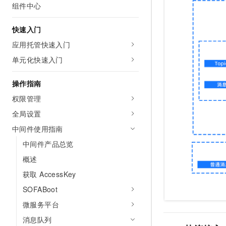
组件中心
AI 产品 免费试用
网络
安全
云开发大赛
Tableau 订阅
1亿+ 大模型 tokens 和 
快速入门
可观测
入门学习赛
中间件
AI空中课堂在线直播课
140+云产品 免费试用
大模型服务
应用托管快速入门
上云与迁云
产品新客免费试用，最长1
数据库
单元化快速入门
生态解决方案
千问AI平台-Token Plan
企业出海
大模型ACA认证体验
大数据计算
助力企业全员 AI 认知与能
操作指南
行业生态解决方案
政企业务
媒体服务
千问AI平台-模型体验
权限管理
开发者生态解决方案
在线体验全尺寸、多种模态
全局设置
企业服务与云通信
AI 开发和 AI 应用解决
Happy 系列大模型
中间件使用指南
域名与网站
中间件产品总览
终端用户计算
概述
获取 AccessKey
Serverless
大模型解决方案
SOFABoot
开发工具
快速部署 Dify，高效搭建 
微服务平台
迁移与运维管理
消息队列