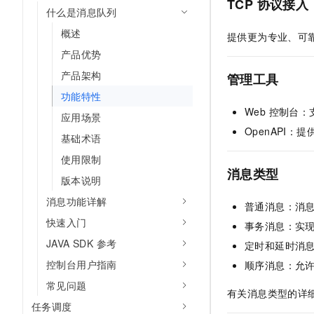
TCP 协议接入
10 分钟在聊天系统中增加
什么是消息队列
专有云
概述
提供更为专业、可靠、
产品优势
产品架构
管理工具
功能特性
Web 控制台：
应用场景
OpenAPI：
基础术语
使用限制
消息类型
版本说明
消息功能详解
普通消息：消
快速入门
事务消息：实现
JAVA SDK 参考
定时和延时消
控制台用户指南
顺序消息：允
常见问题
有关消息类型的详
任务调度