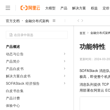
大模型
产品
解决方案
权益
定价
官方文档
金融分布式架构
大模型
产品
解决方案
权益
定价
云市场
伙伴
服务
了解阿里云
精选产品
精选解决方案
普惠上云
产品定价
精选商城
成为销售伙伴
售前咨询
为什么选择阿里云
千问AI平台
金融分布式架
首页
了解云产品的定价详情
大模型服务平台百炼
千问办公，解锁你的工作
普惠上云 官方力荐
分销伙伴
在线服务
网站建设
什么是云计算
大
大模型服务与应用平台
企业级Agent产品，直接
云服务器38元/年起，超
功能特性
产品概述
咨询伙伴
多端小程序
技术领先
云上成本管理
售后服务
千问大模型
Agency Agents：拥
官方推荐返现计划
大模型
动态与公告
大模型
精选产品
精选解决方案
Salesforce 国际版订阅
稳定可靠
管理和优化成本
多元化、高性能、安全可靠
推荐新用户得奖励，单订单
更新时间：
2024-03-20
销售伙伴合作计划
产品简介
自助服务
友盟天域
安全合规
人工智能与机器学习
AI
文本生成
无影云电脑
HappyHorse 打造一
云工开物
产品白皮书
SOFAStack
无影生态合作计划
在线服务
观测云
分析师报告
随时随地安全接入的云上超
高校专属算力普惠，学生认
计算
互联网应用开发
解决方案白皮书
Qwen3.8-Max
极高，即使整个机
HOT
Salesforce On Alibaba C
工单服务
智能体时代全能旗舰模型
Tuya 物联网平台阿里云
研究报告与白皮书
SOFAStack 经济报告
云解析DNS
快速拥有专属 OpenClaw
消息队列提供 TC
Consulting Partner 合
大数据
容器
免费试用
短信专区
用部署在阿里云 E
白皮书合集
蓝凌 OA
Qwen3.7-Plus
AI 大模型销售与服务生
现代化应用
存储
天池大赛
能看、能想、能动手的多模
产品计费
云原生大数据计算服务 Max
解决方案免费试用 新老
电子合同
面向分析的企业级SaaS模
最高领取价值200元试用
安全
体验中心
网络与CDN
AI 算法大赛
Qwen3-VL-Plus
畅捷通