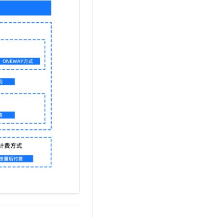
文戏情感细腻自然，动作戏激烈拳拳到肉，实现更强表演能力
支持中英文自由切换，具备更强的噪声鲁棒性
云聚AI 严选权益
SSL 证书
，一键激活高效办公新体验
精选AI产品，从模型到应用全链提效
堡垒机
AI 用量加速计划
应用
防火墙
、识别商机，让客服更高效、服务更出色。
新老同享，达量后返
千问办公
主机安全
NEW
的智能体编程平台
一站式AI生产力平台
AI 应用及服务市场
伶鹊
企业级人与Agent协作平台，接入和调度多个数字员工
智能客服平台，对话机器人、对话分析、智能外呼
AI 应用
大模型服务平台百炼 - 全妙
大模型
应用创作平台
多模态内容创作工具，已接入 DeepSeek
自然语言处理
数据标注
机器学习
息提取
与 AI 智能体进行实时音视频通话
从文本、图片、视频中提取结构化的属性信息
构建支持视频理解的 AI 音视频实时通话应用