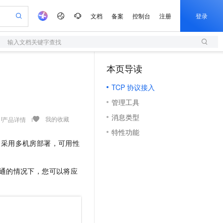
文档
备案
控制台
注册
登录
输入文档关键字查找
验
作计划
器
AI 活动
专业服务
服务伙伴合作计划
开发者社区
加入我们
服务平台百炼
阿里云 OPC 创新助力计划
本页导读
（0）
一站式生成采购清单，支持单品或批量购买
S
io：打造专属 AI 语音助手
S产品伙伴计划（繁花）
峰会
造的大模型服务与应用开发平台
轻量应用服务器
一句话生成原生可编辑精美 PPT 文稿
AI 生产力先锋
Al MaaS 服务伙伴赋能合作
域名
博文
Careers
至高可申请百万元
TCP 协议接入
性可伸缩的云计算服务
开启高性价比 AI 编程新体验
Qwen-Audio-3.0-Realtime 端到端实时语音角色扮演
输入一句话想法, 轻松生成专业的 PPT
先锋实践拓展 AI 生产力的边界
快速构建应用程序和网站，即刻迈出上云第一步
Token 补贴，五大权
计划
海大会
伙伴信用分合作计划
商标
问答
社会招聘
管理工具
益加速 OPC 成功
S
eek-V4-Pro
数字证书管理服务（原SSL证书）
一键部署幻兽帕鲁游戏服务器
飞天发布时刻
HOT
划
备案
电子书
校园招聘
消息类型
pSeek-V4-Pro
视频创作，一键激活电商全链路生产力
全托管，含MySQL、PostgreSQL、SQL Server、MariaDB多引擎
实现全站HTTPS，呈现可信的WEB访问
一键购买专属联机服务器，轻松开启游戏
所见，即是所愿
我的收藏
产品详情
更多支持
划
公司注册
镜像站
特性功能
视频生成
语音识别与合成
专属 QwenPaw
短信服务
漫剧工坊：一站式动画创作平台
AI 实训营
HOT
域内采用多机房部署，可用性
合作伙伴培训与认证
划
上云迁移
的智能体编程平台
站生成，高效打造优质广告素材
从聊天伙伴进化为能主动干活的本地数字员工
快速生产连贯的高质量长漫剧
从基础到进阶，Agent 创客手把手教你
国内短信简单易用，安全可靠，秒级触达，全球覆盖200+国家和地区。
e-1.1-T2V
Qwen3-TTS-Flash
lScope
我要反馈
查询合作伙伴
畅细腻的高质量视频
离线语音合成大模型，多语言方言自适应，低延迟高稳定
n Alibaba Cloud ISV 合作
代维服务
olarDB
建企业门户网站
大数据开发治理平台 DataWorks
10 分钟搭建微信、支付宝小程序
联通的情况下，您可以将应
创新加速
ope
登录合作伙伴管理后台
我要建议
站，无忧落地极速上线
以可视化方式快速构建移动和 PC 门户网站
100%兼容MySQL、PostgreSQL，兼容Oracle，支持集中和分布式
高效部署网站，快速应用到小程序
Data Agent 驱动的一站式 Data+AI 开发治理平台
e-1.1-I2V
Cosyvoice-V3-Flash
安全
畅自然，细节丰富
高表现力语音合成大模型，语音克隆听感自然
我要投诉
上云场景组合购
伴
边界网络安全防护产品
漫剧创作，剧本、分镜、视频高效生成
覆盖90%+业务场景，专享组合折扣价
2V
VPN
Fun-ASR