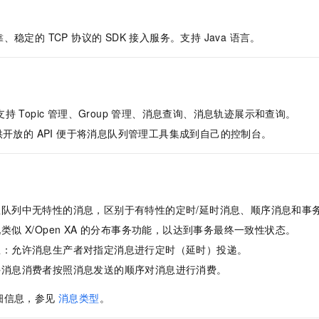
一个 AI 助手
即刻拥有 DeepSeek-R1 满血版
超强辅助，Bol
在企业官网、通讯软件中为客户提供 AI 客服
多种方案随心选，轻松解锁专属 DeepSeek
稳定的 TCP 协议的 SDK 接入服务。支持 Java 语言。
支持 Topic 管理、Group 管理、消息查询、消息轨迹展示和查询。
提供开放的 API 便于将消息队列管理工具集成到自己的控制台。
息队列中无特性的消息，区别于有特性的定时/延时消息、顺序消息和事
类似 X/Open XA 的分布事务功能，以达到事务最终一致性状态。
息：允许消息生产者对指定消息进行定时（延时）投递。
许消息消费者按照消息发送的顺序对消息进行消费。
细信息，参见
消息类型
。