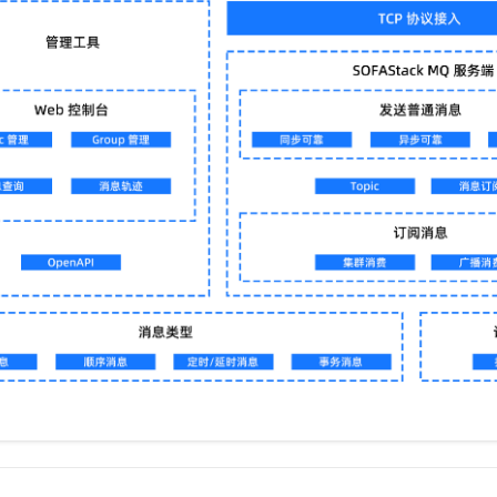
服务生态伙伴
视觉 Coding、空间感知、多模态思考等全面升级
1M上下文，专为长程任务能力而生
云工开物
企业应用
Night Plan 支持 Qwen 3.8-Max
AI 办公
NEW
Red Hat
30+ 款产品免费体验
夜间 5 折，Qwen/Meoo/TokenPlan 客户专享
AI智能应用
科研合作
ERP
堂（旗舰版）
SUSE
智能客服
AI 应用构建
大模型原生
CRM
2个月
自动承接线索
建站小程序
Qoder
大模型服务平台百炼-应用模版
OA 办公系统
HOT
NEW
面向真实软件
个人版上线、团队版降价；千问3.8-Max首发发尝鲜
丰富多元化的应用模版和解决方案
力提升
财税管理
模板建站
万有无界
大模型服务平台百炼-智能体
400电话
定制建站
的模型效果
灵活可视化地构建企业级 Agent
方案
广告营销
模板小程序
秒悟
人工智能平台 PAI
定制小程序
云端极速 AI 
新一代 AI 视频生成模型，深度适配广告营销等场景
AI Native 的算法工程平台，一站式完成建模、训练、推理服务部署
APP 开发
建站系统
AI 应用
10分钟微调：让0.6B模型媲美235B模型
多模态数据信
依托云原生高可用架构,实现Dify私有化部署
用1%尺寸在特定领域达到大模型90%以上效果