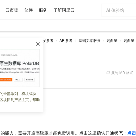
云市场
伙伴
服务
了解阿里云
AI 特惠
数据与 API
成为产品伙伴
企业增值服务
最佳实践
价格计算器
AI 场景体
基础软件
产品伙伴合
阿里云认证
市场活动
配置报价
大模型
NLP自然语言处理
开发参考
API参考
基础文本服务
词向量
词向量
自助选配和估算价格
新方式
域名与网站
睿译宝，AI翻译排版一步到位
智启 AI 普惠权益
产品生态集成认证中心
企业支持计划
云上春晚
千问官方 MaaS 平台，为开发者和 Agent 而生，新用户赠送 1 亿 + tokens 额度
云服务器 EC
Qwen Aud
AI Coding
阿里云Maa
2026 阿里云
为企业打
数据集
Windows
大模型认证
模型
NEW
NEW
交付可用成果
值低价云产品抢先购
提供智能易用的域名与建站服务
上传文档即自动完成翻译和格式还原
至高享 1亿+免费 tokens，加速 Al 应用落地
安全可靠、弹
智能编程，一键
文娱）
产品生态伙伴
专家技术服务
云上奥运之旅
弹性计算合作
阿里云中企出
手机三要素
宝塔 Linux
全部认证
价格优势
有专属领域专家
对象存储 OSS
GLM-5.2：长任务时代开源旗舰模型
阿里云 OPC 创新助力计划
云数据库 RD
即刻拥有 DeepS
AI 电商营销
产品生态伙伴工作台
企业增值服务台
云栖战略参考
云存储合作计
云栖大会
身份实名认证
CentOS
训练营
推动算力普惠，释放技术红利
的大模型服务
最高返9万
多领域专家智能体,一键组建 AI 虚拟交付团队
至高百万元 Token 补贴，加速一人公司成长
稳定、安全、高性价比、高性能的云存储服务
真正可用的 1M 上下文,一次完成代码全链路开发
轻松解锁专属 Dee
从图文生成到
复制 MD 格式
 02:02:50
云上的中国
数据库合作计
活动全景
短信
Docker
图片和
站式影视创作平台
人工智能平台 PAI
Hermes Agent，打造自进化智能体
Token Plan 模型订阅计划
Qoder
5 分钟轻松部署
AI 广告创作
企业成长
大模型
NEW
信息公告
看见新力量
云网络合作计
OCR 文字识别
JAVA
级电脑
证享300元代金券
可视化编排打通从文字构思到成片全链路闭环
一站式AI开发、训练和推理服务
自主进化，持久记忆，越用越聪明
Qwen3.8-Max 首发尝鲜，限时加量 10 倍，夜间低至2折
面向真实软件
图文、视频一
的全部系列、模块或功
Kimi-K3
HappyHors
NEW
魔搭 Mode
-文娱领域）
loud
服务实践
官网公告
区块回到产品主页，帮助
Kimi 最新旗舰模型，长程编程与推理利器
让文字生成流
金融模力时刻
Salesforce O
版
发票查验
全能环境
Qoder CN
Claude Code + GStack 打造工程团队
千问办公，限时限量积分加倍
云原生数据库 P
低代码高效构
AI 建站
NEW
作计划
计划
创新中心
魔搭 ModelSc
健康状态
让AI从“聊天伙伴”进化为能干活的“数字员工”
覆盖公网/内网、递归/权威、移动APP等全场景解析服务
安装技能 GStack，拥有专属 AI 工程团队
你的AI工作搭子，覆盖日常办公高频场景
基于千问大模型等，支持代码智能生成、研发智能问答
0 代码专业建
客户案例
天气预报查询
操作系统
Deepseek-v4-pro
HappyHors
态合作计划
态智能体模型
旗舰 MoE 大模型，百万上下文与顶尖推理能力
图生视频，流
Compute
同享
容器服务 Kubernetes 版 ACK
万小智 AI 建站低至 15元/月
云防火墙
AI 短剧/漫剧
快递物流查询
WordPress
成为服务伙
高校合作
式云数据仓库
点，立即开启云上创新
提供一站式管理容器应用的 K8s 服务
送.CN域名，送备案服务码
云原生的云上
AI助力短剧
GLM-5.2
Wan2.7-T
版的能力，需要开通高级版才能免费调用。点击这里确认开通状态：
点
Ubuntu