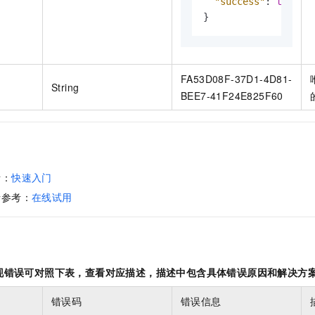
"success"
:
true
}
FA53D08F-37D1-4D81-
String
BEE7-41F24E825F60
考：
快速入门
请参考：
在线试用
现错误可对照下表，查看对应描述，描述中包含具体错误原因和解决方
错误码
错误信息