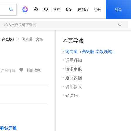
文档
备案
控制台
注册
登录
输入文档关键字查找
验
作计划
器
AI 活动
专业服务
服务伙伴合作计划
开发者社区
加入我们
服务平台百炼
阿里云 OPC 创新助力计划
（高级版）
词向量（文娱）
本页导读
（1）
一站式生成采购清单，支持单品或批量购买
S
io：打造专属 AI 语音助手
S产品伙伴计划（繁花）
峰会
造的大模型服务与应用开发平台
轻量应用服务器
一句话生成原生可编辑精美 PPT 文稿
AI 生产力先锋
Al MaaS 服务伙伴赋能合作
域名
博文
Careers
至高可申请百万元
词向量（高级版-文娱领域）
性可伸缩的云计算服务
开启高性价比 AI 编程新体验
Qwen-Audio-3.0-Realtime 端到端实时语音角色扮演
输入一句话想法, 轻松生成专业的 PPT
先锋实践拓展 AI 生产力的边界
快速构建应用程序和网站，即刻迈出上云第一步
Token 补贴，五大权
计划
海大会
伙伴信用分合作计划
商标
问答
社会招聘
调用须知
益加速 OPC 成功
S
eek-V4-Pro
数字证书管理服务（原SSL证书）
一键部署幻兽帕鲁游戏服务器
飞天发布时刻
HOT
划
备案
电子书
校园招聘
请求参数
pSeek-V4-Pro
视频创作，一键激活电商全链路生产力
全托管，含MySQL、PostgreSQL、SQL Server、MariaDB多引擎
实现全站HTTPS，呈现可信的WEB访问
一键购买专属联机服务器，轻松开启游戏
所见，即是所愿
我的收藏
产品详情
更多支持
划
公司注册
镜像站
返回数据
视频生成
语音识别与合成
专属 QwenPaw
短信服务
漫剧工坊：一站式动画创作平台
AI 实训营
HOT
合作伙伴培训与认证
调用接入
划
上云迁移
的智能体编程平台
站生成，高效打造优质广告素材
从聊天伙伴进化为能主动干活的本地数字员工
快速生产连贯的高质量长漫剧
从基础到进阶，Agent 创客手把手教你
国内短信简单易用，安全可靠，秒级触达，全球覆盖200+国家和地区。
e-1.1-T2V
Qwen3-TTS-Flash
lScope
我要反馈
查询合作伙伴
错误码
畅细腻的高质量视频
离线语音合成大模型，多语言方言自适应，低延迟高稳定
n Alibaba Cloud ISV 合作
代维服务
olarDB
建企业门户网站
大数据开发治理平台 DataWorks
10 分钟搭建微信、支付宝小程序
创新加速
ope
登录合作伙伴管理后台
我要建议
站，无忧落地极速上线
以可视化方式快速构建移动和 PC 门户网站
100%兼容MySQL、PostgreSQL，兼容Oracle，支持集中和分布式
高效部署网站，快速应用到小程序
Data Agent 驱动的一站式 Data+AI 开发治理平台
e-1.1-I2V
Cosyvoice-V3-Flash
安全
畅自然，细节丰富
高表现力语音合成大模型，语音克隆听感自然
我要投诉
上云场景组合购
伴
边界网络安全防护产品
漫剧创作，剧本、分镜、视频高效生成
覆盖90%+业务场景，专享组合折扣价
2V
VPN
Fun-ASR
击确认开通