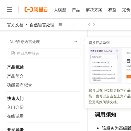
大模型
产品
解决方案
权益
定价
官方文档
自然语言处理
大模型
产品
解决方案
权益
定价
云市场
伙伴
服务
了解阿里云
精选产品
精选解决方案
普惠上云
产品定价
精选商城
成为销售伙伴
售前咨询
为什么选择阿里云
千问AI平台
自然语言处理
首页
NLP自然语言处理
了解云产品的定价详情
切换产品系列
大模型服务平台百炼
千问办公，解锁你的工作
普惠上云 官方力荐
分销伙伴
在线服务
网站建设
什么是云计算
大
大模型服务与应用平台
企业级Agent产品，直接
云服务器38元/年起，超
词向量（
咨询伙伴
多端小程序
技术领先
云上成本管理
售后服务
千问大模型
Agency Agents：拥
官方推荐返现计划
大模型
大模型
精选产品
精选解决方案
Salesforce 国际版订阅
稳定可靠
产品概述
管理和优化成本
多元化、高性能、安全可靠
推荐新用户得奖励，单订单
更新时间：
2023-10-09
销售伙伴合作计划
自助服务
产品简介
友盟天域
安全合规
人工智能与机器学习
AI
文本生成
无影云电脑
HappyHorse 打造一
云工开物
无影生态合作计划
在线服务
功能发布记录
观测云
分析师报告
随时随地安全接入的云上超
高校专属算力普惠，学生认
计算
互联网应用开发
您可以在下拉框切换本产品
Qwen3.8-Max
HOT
词向量（高级版
Salesforce On Alibaba C
工单服务
能，也可以点击左上角产品
智能体时代全能旗舰模型
Tuya 物联网平台阿里云
研究报告与白皮书
快速入门
云解析DNS
快速拥有专属 OpenClaw
Consulting Partner 合
大数据
容器
您更高效阅读文档。
免费试用
短信专区
入门介绍
蓝凌 OA
Qwen3.7-Plus
AI 大模型销售与服务生
现代化应用
存储
调用须知
天池大赛
能看、能想、能动手的多模
在线试用
云原生大数据计算服务 Max
解决方案免费试用 新老
电子合同
面向分析的企业级SaaS模
最高领取价值200元试用
安全
网络与CDN
AI 算法大赛
Qwen3-VL-Plus
该服务为高级
开发参考
畅捷通