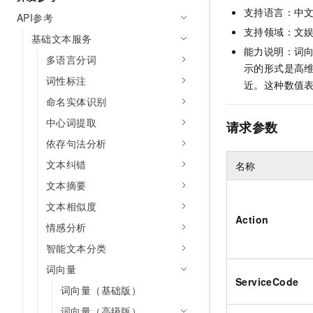
AI 产品 免费试用
支持语言：中
网络
安全
云开发大赛
API参考
Tableau 订阅
1亿+ 大模型 tokens 和 
支持领域：文
基础文本服务
可观测
入门学习赛
中间件
AI空中课堂在线直播课
能力说明：词向
140+云产品 免费试用
多语言分词
大模型服务
示的形式是高维
上云与迁云
产品新客免费试用，最长1
数据库
词性标注
生态解决方案
近。这种数值
千问AI平台-Token Plan
企业出海
大模型ACA认证体验
大数据计算
命名实体识别
助力企业全员 AI 认知与能
行业生态解决方案
中心词提取
政企业务
请求参数
媒体服务
千问AI平台-模型体验
开发者生态解决方案
依存句法分析
在线体验全尺寸、多种模态
企业服务与云通信
文本纠错
名称
AI 开发和 AI 应用解决
Happy 系列大模型
文本摘要
域名与网站
文本相似度
终端用户计算
Action
情感分析
Serverless
大模型解决方案
智能文本分类
词向量
开发工具
快速部署 Dify，高效搭建 
ServiceCode
词向量（基础版）
迁移与运维管理
词向量（高级版）