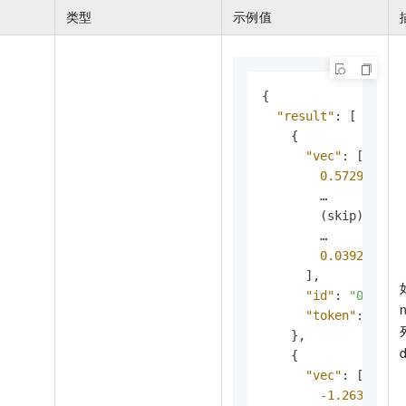
类型
示例值
{
"result"
:
[
{
"vec"
:
[
0.572929
,
        …

        (skip)

        …

0.039206
]
,
"id"
:
"0"
,
"token"
:
"请"
}
,
{
"vec"
:
[
-1.263492
,