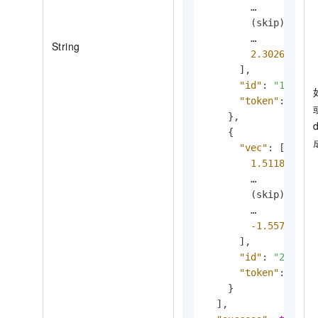
        …

        (skip)

        …

String
2.302645
]
,
"id"
:
"1"
,
"token"
:
"输入
}
,
{
"vec"
:
[
1.511844
,
        …

        (skip)

        …

-1.557032
]
,
"id"
:
"2"
,
"token"
:
"文本
}
]
,