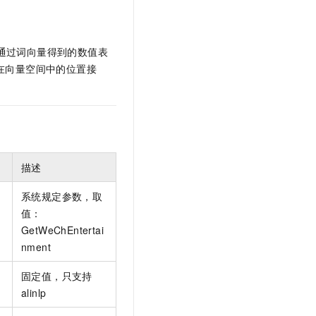
文戏情感细腻自然，动作戏激烈拳拳到肉，实现更强表演能力
支持中英文自由切换，具备更强的噪声鲁棒性
云聚AI 严选权益
SSL 证书
，一键激活高效办公新体验
精选AI产品，从模型到应用全链提效
堡垒机
通过词向量得到的数值表
AI 用量加速计划
应用
防火墙
）在向量空间中的位置接
、识别商机，让客服更高效、服务更出色。
新老同享，达量后返
千问办公
主机安全
NEW
的智能体编程平台
一站式AI生产力平台
AI 应用及服务市场
伶鹊
企业级人与Agent协作平台，接入和调度多个数字员工
智能客服平台，对话机器人、对话分析、智能外呼
AI 应用
描述
大模型服务平台百炼 - 全妙
大模型
应用创作平台
多模态内容创作工具，已接入 DeepSeek
系统规定参数，取
自然语言处理
i
值：
GetWeChEntertai
数据标注
nment
机器学习
固定值，只支持
息提取
与 AI 智能体进行实时音视频通话
alinlp
从文本、图片、视频中提取结构化的属性信息
构建支持视频理解的 AI 音视频实时通话应用