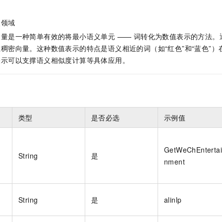
服务生态伙伴
视觉 Coding、空间感知、多模态思考等全面升级
1M上下文，专为长程任务能力而生
云工开物
企业应用
Night Plan 支持 Qwen 3.8-Max
AI 办公
文
NEW
Red Hat
30+ 款产品免费体验
夜间 5 折，Qwen/Meoo/TokenPlan 客户专享
AI智能应用
娱领域
科研合作
ERP
堂（旗舰版）
SUSE
量是一种简单有效的将最小语义单元 —— 词转化为数值表示的方法。
智能客服
AI 应用构建
大模型原生
CRM
稠密向量。这种数值表示的特点是语义相近的词（如“红色”和“蓝色”
2个月
自动承接线索
建站小程序
表示可以支撑语义相似度计算等具体应用。
Qoder
大模型服务平台百炼-应用模版
OA 办公系统
HOT
NEW
面向真实软件
个人版上线、团队版降价；千问3.8-Max首发发尝鲜
丰富多元化的应用模版和解决方案
力提升
财税管理
模板建站
万有无界
大模型服务平台百炼-智能体
400电话
定制建站
的模型效果
灵活可视化地构建企业级 Agent
类型
是否必选
示例值
方案
广告营销
模板小程序
秒悟
人工智能平台 PAI
定制小程序
云端极速 AI 
新一代 AI 视频生成模型，深度适配广告营销等场景
AI Native 的算法工程平台，一站式完成建模、训练、推理服务部署
GetWeChEnterta
APP 开发
String
是
nment
建站系统
AI 应用
10分钟微调：让0.6B模型媲美235B模型
多模态数据信
String
是
alinlp
依托云原生高可用架构,实现Dify私有化部署
用1%尺寸在特定领域达到大模型90%以上效果