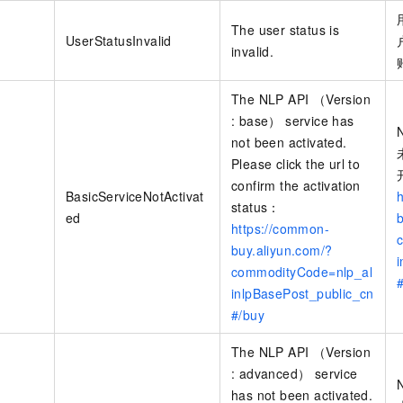
The user status is
UserStatusInvalid
invalid.
The NLP API （Version
: base） service has
not been activated.
Please click the url to
confirm the activation
BasicServiceNotActivat
status：
ed
https://common-
buy.aliyun.com/?
commodityCode=nlp_al
inlpBasePost_public_cn
#/buy
The NLP API （Version
: advanced） service
has not been activated.