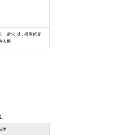
唯一请求
id，排查问题
的依据
案
。
描述