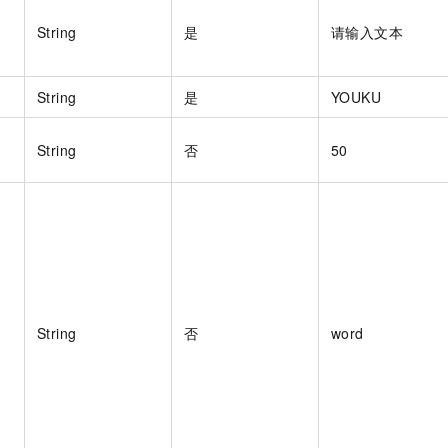
一个 AI 助手
即刻拥有 DeepSeek-R1 满血版
超强辅助，Bol
String
是
请输入文本
在企业官网、通讯软件中为客户提供 AI 客服
多种方案随心选，轻松解锁专属 DeepSeek
String
是
YOUKU
String
否
50
String
否
word