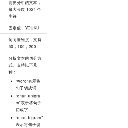
需要分析的文本，
t.diy 一步搞定创意建站
构建大模型应用的安全防护体系
最大长度
1024
个
通过自然语言交互简化开发流程,全栈开发支持
通过阿里云安全产品对 AI 应用进行安全防护
字符
固定值，YOUKU
词向量维度，支持
50，100，200
分析文本的切分方
式。支持以下几
种：
“word”表示将
句子切成词
“char_unigra
m”表示将句子
切成字
“char_bigram”
表示将句子切