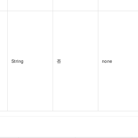
String
否
none