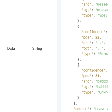
"src"
:
"messege
"tgt"
:
"message
"type"
:
"Spelli
}
,
{
"confidence"
:
0
"pos"
:
22
,
"src"
:
" ,"
,
Data
String
"tgt"
:
", "
,
"type"
:
"Format
}
,
{
"confidence"
:
0
"pos"
:
31
,
"src"
:
"babbbbb
"tgt"
:
"babbbbb
"type"
:
"Unknow
}
]
,
"source"
:
"Leave a 