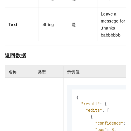
Leave a
messege for m
Text
String
是
,thanks
babbbbbb
返回数据
名称
类型
示例值
{
"result"
:
{
"edits"
:
[
{
"confidence"
:
0
"pos"
:
8
,