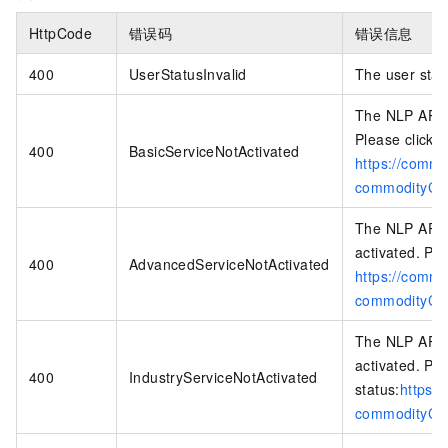
HttpCode
错误码
错误信息
400
UserStatusInvalid
The user statu
The NLP API （
Please click t
400
BasicServiceNotActivated
https://commo
commodityCod
The NLP API 
activated. Ple
400
AdvancedServiceNotActivated
https://commo
commodityCod
The NLP API 
activated. Ple
400
IndustryServiceNotActivated
status:
https:
commodityCod