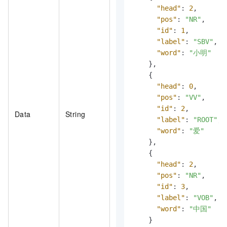
"head"
:
2
,
"pos"
:
"NR"
,
"id"
:
1
,
"label"
:
"SBV"
,
"word"
:
"小明"
}
,
{
"head"
:
0
,
"pos"
:
"VV"
,
"id"
:
2
,
Data
String
"label"
:
"ROOT"
,
"word"
:
"爱"
}
,
{
"head"
:
2
,
"pos"
:
"NR"
,
"id"
:
3
,
"label"
:
"VOB"
,
"word"
:
"中国"
}