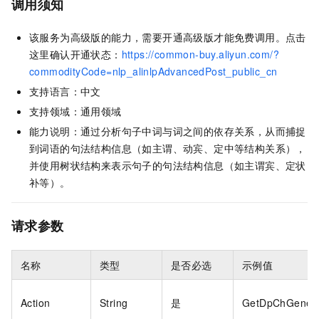
调用须知
该服务为高级版的能力，需要开通高级版才能免费调用。点击
这里确认开通状态：
https://common-buy.aliyun.com/?
commodityCode=nlp_alinlpAdvancedPost_public_cn
支持语言：中文
支持领域：通用领域
能力说明：通过分析句子中词与词之间的依存关系，从而捕捉
到词语的句法结构信息（如主谓、动宾、定中等结构关系），
并使用树状结构来表示句子的句法结构信息（如主谓宾、定状
补等）。
请求参数
名称
类型
是否必选
示例值
Action
String
是
GetDpChGener