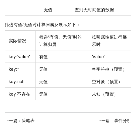
无值
查到无时间值的数据
筛选有值/无值时计算归属及展示如下：
筛选“有值、无值”时的
按照属性值进行展
实际情况
计算归属
示时
key:'value'
有值
'value'
key:''
无值
空字符串（预置）
key:null
无值
空对象（预置）
key
不存在
无值
未知（预置）
上一篇：
策略表
下一篇：
事件分析