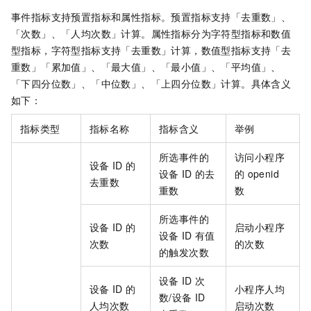
事件指标支持预置指标和属性指标。预置指标支持「去重数」、
「次数」、「人均次数」计算。属性指标分为字符型指标和数值
型指标，字符型指标支持「去重数」计算，数值型指标支持「去
重数」「累加值」、「最大值」、「最小值」、「平均值」、
「下四分位数」、「中位数」、「上四分位数」计算。具体含义
如下：
指标类型
指标名称
指标含义
举例
所选事件的
访问小程序
设备
ID
的
设备
ID
的去
的
openid
去重数
重数
数
所选事件的
设备
ID
的
启动小程序
设备
ID
有值
次数
的次数
的触发次数
设备
ID
次
设备
ID
的
小程序人均
数/设备
ID
人均次数
启动次数