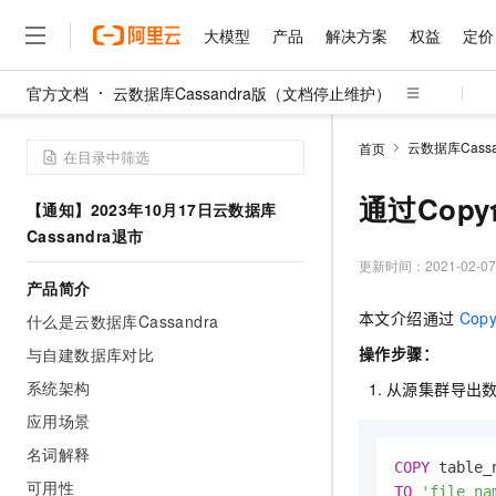
大模型
产品
解决方案
权益
定价
官方文档
云数据库Cassandra版（文档停止维护）
大模型
产品
解决方案
权益
定价
云市场
伙伴
服务
了解阿里云
精选产品
精选解决方案
普惠上云
产品定价
精选商城
成为销售伙伴
售前咨询
为什么选择阿里云
千问AI平台
云数据库Cass
首页
了解云产品的定价详情
大模型服务平台百炼
睿译宝，AI翻译排版一
普惠上云 官方力荐
分销伙伴
在线服务
网站建设
什么是云计算
大
大模型服务与应用平台
上传文档即自动完成翻译和
云服务器38元/年起，超
通过Cop
【通知】2023年10月17日云数据库
咨询伙伴
多端小程序
技术领先
云上成本管理
售后服务
Cassandra退市
千问大模型
GLM-5.2：长任务时代
官方推荐返现计划
大模型
大模型
精选产品
精选解决方案
Salesforce 国际版订阅
稳定可靠
管理和优化成本
多元化、高性能、安全可靠
推荐新用户得奖励，单订单
更新时间：
2021-02-07
销售伙伴合作计划
自助服务
产品简介
友盟天域
安全合规
人工智能与机器学习
AI
文本生成
无影云电脑
Hermes Agent，打造
云工开物
本文介绍通过
Cop
无影生态合作计划
在线服务
什么是云数据库Cassandra
观测云
分析师报告
随时随地安全接入的云上超
自主进化，持久记忆，越用
高校专属算力普惠，学生认
计算
互联网应用开发
Qwen3.8-Max
HOT
操作步骤：
与自建数据库对比
Salesforce On Alibaba C
工单服务
智能体时代全能旗舰模型
Tuya 物联网平台阿里云
研究报告与白皮书
云解析DNS
快速拥有专属 OpenClaw
Consulting Partner 合
大数据
容器
系统架构
从源集群导出
免费试用
短信专区
蓝凌 OA
Qwen3.7-Plus
应用场景
AI 大模型销售与服务生
现代化应用
存储
天池大赛
能看、能想、能动手的多模
云原生大数据计算服务 Max
解决方案免费试用 新老
电子合同
名词解释
COPY
面向分析的企业级SaaS模
最高领取价值200元试用
安全
网络与CDN
AI 算法大赛
Qwen3-VL-Plus
可用性
畅捷通
TO
'file_na