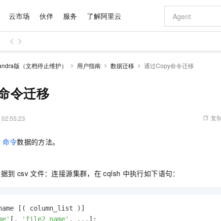
云市场
伙伴
服务
了解阿里云
AI 特惠
数据与 API
成为产品伙伴
企业增值服务
最佳实践
价格计算器
AI 场景体
基础软件
产品伙伴合
阿里云认证
市场活动
配置报价
大模型
andra版（文档停止维护）
用户指南
数据迁移
通过Copy命令迁移
自助选配和估算价格
步到位
域名与网站
智启 AI 普惠权益
产品生态集成认证中心
企业支持计划
云上春晚
Qwen Audio：打造专属 AI 语音助手
千问官方 MaaS 平台，为开发者和 Agent 而生，新用户赠送 1 亿 + tokens 额度
云服务器 EC
一句话生成原生
AI Coding
阿里云Maa
2026 阿里云
为企业打
数据集
Windows
大模型认证
模型
NEW
NEW
格式还原
值低价云产品抢先购
提供智能易用的域名与建站服务
至高享 1亿+免费 tokens，加速 Al 应用落地
Qwen-Audio-3.0-Realtime 端到端实时语音角色扮演
安全可靠、弹
输入一句话想法,
智能编程，一键
y命令迁移
产品生态伙伴
专家技术服务
云上奥运之旅
弹性计算合作
阿里云中企出
手机三要素
宝塔 Linux
全部认证
价格优势
开源旗舰模型
对象存储 OSS
即刻拥有 DeepSeek-V4-Pro
阿里云 OPC 创新助力计划
云数据库 RD
一键部署幻兽
AI 电商营销
产品生态伙伴工作台
企业增值服务台
云栖战略参考
云存储合作计
云栖大会
身份实名认证
CentOS
训练营
推动算力普惠，释放技术红利
的大模型服务
最高返9万
真正可用的 1M 上下文,一次完成代码全链路开发
轻松解锁专属 DeepSeek-V4-Pro
至高百万元 Token 补贴，加速一人公司成长
稳定、安全、高性价比、高性能的云存储服务
一键购买专属
从图文生成到
复制
 02:55:23
云上的中国
数据库合作计
活动全景
短信
Docker
图片和
自进化智能体
人工智能平台 PAI
5 分钟轻松部署专属 QwenPaw
Token Plan 模型订阅计划
Qoder
高效搭建 AI
AI 广告创作
企业成长
大模型
NEW
HOT
信息公告
y
命令
数据的方法。
看见新力量
云网络合作计
OCR 文字识别
JAVA
级电脑
越聪明
证享300元代金券
一站式AI开发、训练和推理服务
Qwen3.8-Max 首发尝鲜，限时加量 10 倍，夜间低至2折
从聊天伙伴进化为能主动干活的本地数字员工
面向真实软件
图文、视频一
Kimi-K3
HappyHors
NEW
魔搭 Mode
loud
服务实践
官网公告
Kimi 最新旗舰模型，长程编程与推理利器
让文字生成流
金融模力时刻
Salesforce O
版
发票查验
全能环境
Qoder CN
Claude Code + GStack 打造工程团队
千问办公，限时限量积分加倍
云原生数据库 P
低代码高效构
AI 建站
NEW
作计划
数据到
csv
文件：连接源集群，在
cqlsh
中执行如下语句：
计划
创新中心
魔搭 ModelSc
健康状态
让AI从“聊天伙伴”进化为能干活的“数字员工”
覆盖公网/内网、递归/权威、移动APP等全场景解析服务
安装技能 GStack，拥有专属 AI 工程团队
你的AI工作搭子，覆盖日常办公高频场景
基于千问大模型等，支持代码智能生成、研发智能问答
0 代码专业建
客户案例
天气预报查询
操作系统
Deepseek-v4-pro
HappyHors
态合作计划
态智能体模型
旗舰 MoE 大模型，百万上下文与顶尖推理能力
图生视频，流
Compute
同享
容器服务 Kubernetes 版 ACK
万小智 AI 建站低至 15元/月
云防火墙
AI 短剧/漫剧
快递物流查询
WordPress
成为服务伙
高校合作
式云数据仓库
点，立即开启云上创新
提供一站式管理容器应用的 K8s 服务
送.CN域名，送备案服务码
云原生的云上
AI助力短剧
GLM-5.2
Wan2.7-T
Ubuntu
me'
[, 
'file2_name'
, ...]
;