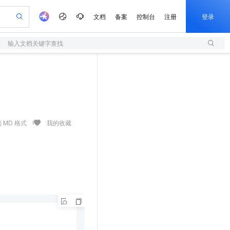
文档
备案
控制台
注册
登录
输入文档关键字查找
验
作计划
器
AI 活动
专业服务
服务伙伴合作计划
开发者社区
加入我们
服务平台百炼
阿里云 OPC 创新助力计划
一站式生成采购清单，支持单品或批量购买
S
可编辑精美 PPT 文稿
S产品伙伴计划（繁花）
峰会
造的大模型服务与应用开发平台
轻量应用服务器
Agency Agents：拥有专属领域专家
AI 生产力先锋
Al MaaS 服务伙伴赋能合作
域名
博文
Careers
至高可申请百万元
性可伸缩的云计算服务
 轻松生成专业的 PPT
开启高性价比 AI 编程新体验
先锋实践拓展 AI 生产力的边界
快速构建应用程序和网站，即刻迈出上云第一步
多领域专家智能体,一键组建 AI 虚拟交付团队
Token 补贴，五大权
计划
海大会
伙伴信用分合作计划
商标
问答
社会招聘
益加速 OPC 成功
S
帕鲁游戏服务器
数字证书管理服务（原SSL证书）
HappyHorse 打造一站式影视创作平台
飞天发布时刻
HOT
划
备案
电子书
校园招聘
联机服务器，轻松开启游戏
视频创作，一键激活电商全链路生产力
全托管，含MySQL、PostgreSQL、SQL Server、MariaDB多引擎
实现全站HTTPS，呈现可信的WEB访问
所见，即是所愿
可视化编排打通从文字构思到成片全链路闭环
 MD 格式
我的收藏
更多支持
划
公司注册
镜像站
视频生成
语音识别与合成
 智能体与工作流应用
短信服务
漫剧工坊：一站式动画创作平台
AI 实训营
合作伙伴培训与认证
划
上云迁移
的智能体编程平台
站生成，高效打造优质广告素材
通过阿里云百炼高效搭建AI应用,助力高效开发
快速生产连贯的高质量长漫剧
从基础到进阶，Agent 创客手把手教你
国内短信简单易用，安全可靠，秒级触达，全球覆盖200+国家和地区。
e-1.1-T2V
Qwen3-TTS-Flash
lScope
我要反馈
查询合作伙伴
畅细腻的高质量视频
离线语音合成大模型，多语言方言自适应，低延迟高稳定
n Alibaba Cloud ISV 合作
代维服务
olarDB
建企业门户网站
大数据开发治理平台 DataWorks
10 分钟搭建微信、支付宝小程序
创新加速
ope
登录合作伙伴管理后台
我要建议
站，无忧落地极速上线
以可视化方式快速构建移动和 PC 门户网站
100%兼容MySQL、PostgreSQL，兼容Oracle，支持集中和分布式
高效部署网站，快速应用到小程序
Data Agent 驱动的一站式 Data+AI 开发治理平台
e-1.1-I2V
Cosyvoice-V3-Flash
安全
畅自然，细节丰富
高表现力语音合成大模型，语音克隆听感自然
我要投诉
上云场景组合购
伴
边界网络安全防护产品
漫剧创作，剧本、分镜、视频高效生成
覆盖90%+业务场景，专享组合折扣价
2V
VPN
Fun-ASR