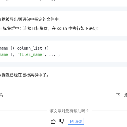
服务生态伙伴
视觉 Coding、空间感知、多模态思考等全面升级
1M上下文，专为长程任务能力而生
云工开物
企业应用
Night Plan 支持 Qwen 3.8-Max
AI 办公
NEW
Red Hat
30+ 款产品免费体验
夜间 5 折，Qwen/Meoo/TokenPlan 客户专享
AI智能应用
科研合作
ERP
堂（旗舰版）
数据被导出到语句中指定的文件中。
SUSE
智能客服
AI 应用构建
大模型原生
CRM
目标集群中：连接目标集群，在
cqlsh
中执行如下语句：
2个月
自动承接线索
建站小程序
Qoder
大模型服务平台百炼-应用模版
OA 办公系统
HOT
NEW
面向真实软件
个人版上线、团队版降价；千问3.8-Max首发发尝鲜
丰富多元化的应用模版和解决方案
力提升
财税管理
模板建站
name [( column_list )]
万有无界
大模型服务平台百炼-智能体
name'
[, 
'file2_name'
400电话
定制建站
的模型效果
灵活可视化地构建企业级 Agent
方案
广告营销
模板小程序
秒悟
人工智能平台 PAI
数据就已经在目标集群中了。
定制小程序
云端极速 AI 
新一代 AI 视频生成模型，深度适配广告营销等场景
AI Native 的算法工程平台，一站式完成建模、训练、推理服务部署
APP 开发
码
下一
建站系统
该文章对您有帮助吗？
AI 应用
10分钟微调：让0.6B模型媲美235B模型
多模态数据信
依托云原生高可用架构,实现Dify私有化部署
用1%尺寸在特定领域达到大模型90%以上效果
反馈