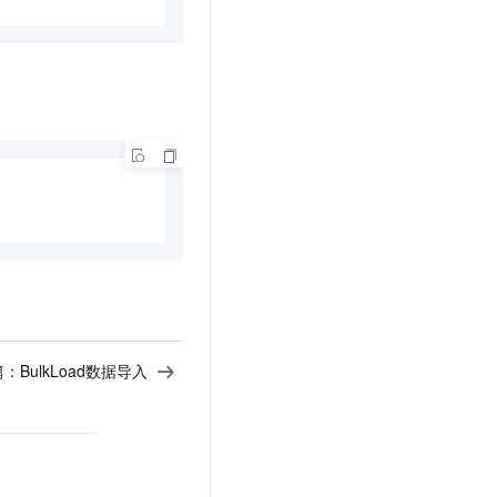
文戏情感细腻自然，动作戏激烈拳拳到肉，实现更强表演能力
支持中英文自由切换，具备更强的噪声鲁棒性
云聚AI 严选权益
SSL 证书
，一键激活高效办公新体验
精选AI产品，从模型到应用全链提效
堡垒机
AI 用量加速计划
应用
防火墙
、识别商机，让客服更高效、服务更出色。
新老同享，达量后返
千问办公
主机安全
NEW
的智能体编程平台
一站式AI生产力平台
AI 应用及服务市场
伶鹊
企业级人与Agent协作平台，接入和调度多个数字员工
智能客服平台，对话机器人、对话分析、智能外呼
AI 应用
大模型服务平台百炼 - 全妙
大模型
应用创作平台
多模态内容创作工具，已接入 DeepSeek
自然语言处理
篇：
BulkLoad数据导入
数据标注
机器学习
息提取
与 AI 智能体进行实时音视频通话
从文本、图片、视频中提取结构化的属性信息
构建支持视频理解的 AI 音视频实时通话应用