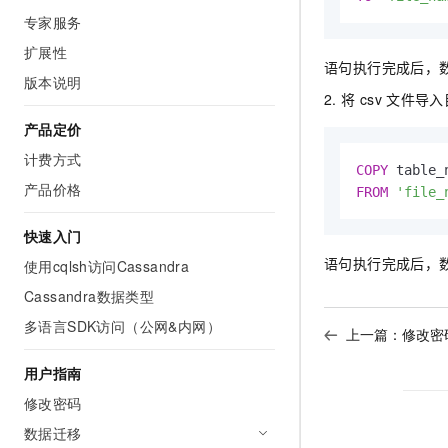
AI 产品 免费试用
网络
专家服务
安全
云开发大赛
Tableau 订阅
1亿+ 大模型 tokens 和 
扩展性
可观测
入门学习赛
中间件
AI空中课堂在线直播课
语句执行完成后，
140+云产品 免费试用
版本说明
大模型服务
上云与迁云
2. 将
csv
文件导入
产品新客免费试用，最长1
数据库
生态解决方案
产品定价
千问AI平台-Token Plan
企业出海
大模型ACA认证体验
大数据计算
计费方式
助力企业全员 AI 认知与能
行业生态解决方案
COPY
 table_
政企业务
媒体服务
产品价格
千问AI平台-模型体验
FROM
'file_
开发者生态解决方案
在线体验全尺寸、多种模态
企业服务与云通信
快速入门
AI 开发和 AI 应用解决
Happy 系列大模型
语句执行完成后，
使用cqlsh访问Cassandra
域名与网站
Cassandra数据类型
终端用户计算
多语言SDK访问（公网&内网）
上一篇：
修改密
Serverless
大模型解决方案
用户指南
开发工具
快速部署 Dify，高效搭建 
修改密码
迁移与运维管理
数据迁移