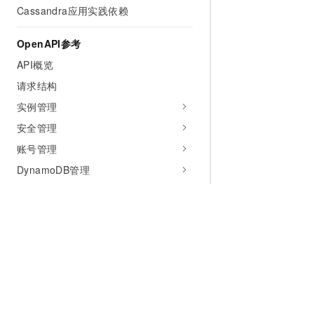
Cassandra应用实践依赖
OpenAPI参考
API概览
请求结构
实例管理
安全管理
账号管理
DynamoDB管理
可用区管理
备份管理
连接点管理
Nodetool
参数管理
仪表盘管理
为什么选择阿里云
大模型
产品和定