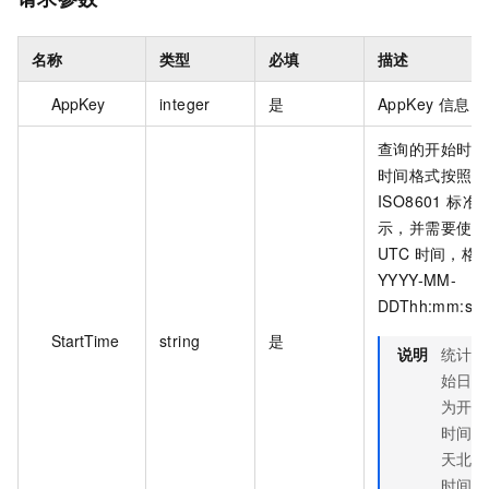
名称
类型
必填
描述
AppKey
integer
是
AppKey 信息。
查询的开始时间
时间格式按照
ISO8601 标准
示，并需要使用
UTC 时间，格
YYYY-MM-
DDThh:mm:ss
StartTime
string
是
说明
统计开
始日期
为开始
时间当
天北京
时间 0