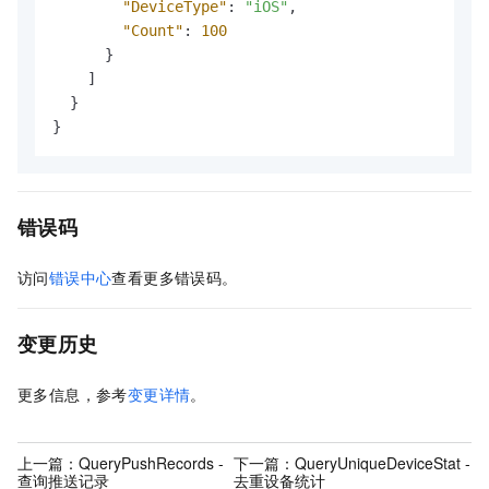
"DeviceType"
:
"iOS"
,
"Count"
:
100
}
]
}
}
错误码
访问
错误中心
查看更多错误码。
变更历史
更多信息，参考
变更详情
。
上一篇：
QueryPushRecords -
下一篇：
QueryUniqueDeviceStat -
查询推送记录
去重设备统计