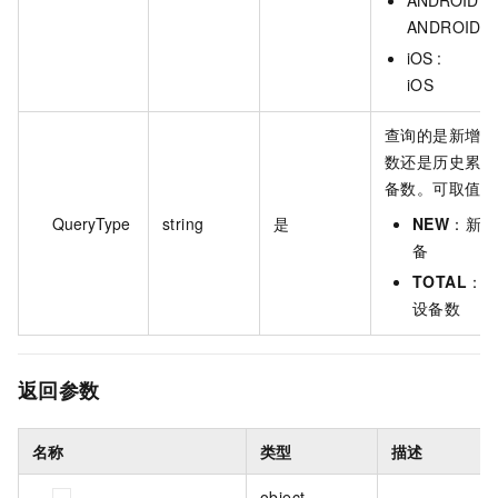
ANDROID
iOS :
iOS
查询的是新增设
数还是历史累计
备数。可取值：
QueryType
string
是
NEW
：新增
备
TOTAL
：
设备数
返回参数
名称
类型
描述
object