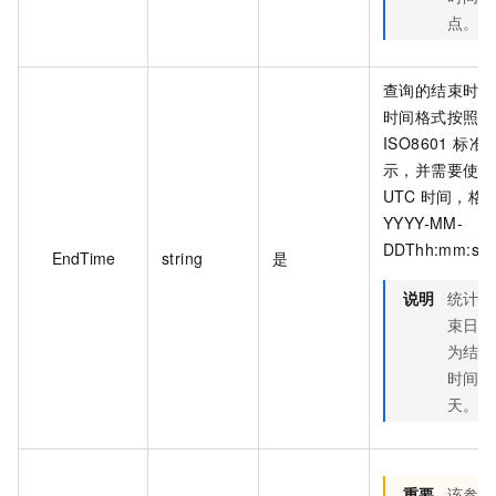
点。
查询的结束时间
时间格式按照
ISO8601 标准
示，并需要使用
UTC 时间，格
YYYY-MM-
DDThh:mm:ss
EndTime
string
是
说明
统计结
束日期
为结束
时间当
天。
重要
该参数