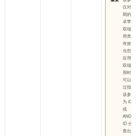
仅对早
期的安
卓苹果
双端应
用类型
有效，
当您的
应用为
双端应
用时，
可以通
过指定
该参数
为 iOS
或
ANDR
ID 分
查出两