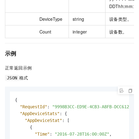
DDThh:mm:s
DeviceType
string
设备类型。
Count
integer
设备数。
示例
正常返回示例
格式
JSON
{
"RequestId"
:
"9998B3CC-ED9E-4CB3-A8FB-DCC61296BF
"AppDeviceStats"
:
{
"AppDeviceStat"
:
[
{
"Time"
:
"2016-07-28T16:00:00Z"
,