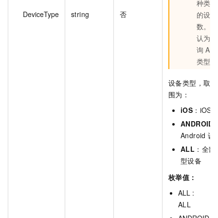
种类型
DeviceType
string
否
的设备
数。默
认为查
询 ALL
类型。
设备类型，取值
围为：
iOS
：iOS 
ANDROID
Android 设
ALL
：全部
型设备
枚举值：
ALL :
ALL
ANDROID :