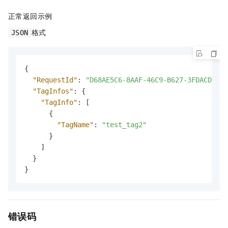
正常返回示例
格式
JSON
{
"RequestId"
:
"D68AE5C6-8AAF-46C9-B627-3FDACD1A41
"TagInfos"
:
{
"TagInfo"
:
[
{
"TagName"
:
"test_tag2"
}
]
}
}
错误码