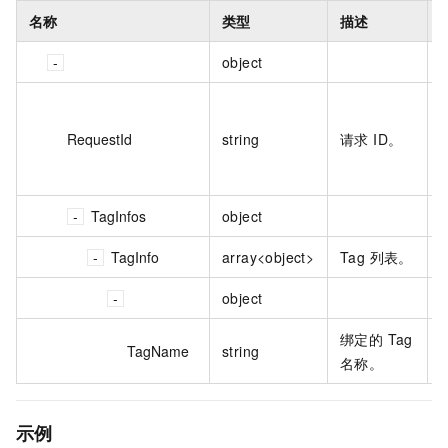
名称
类型
描述
object
RequestId
string
请求 ID。
B
TagInfos
object
TagInfo
array<object>
Tag 列表。
object
绑定的 Tag
TagName
string
t
名称。
示例