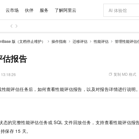
云市场
伙伴
服务
了解阿里云
AI 特惠
数据与 API
成为产品伙伴
企业增值服务
最佳实践
价格计算器
AI 场景体
基础软件
产品伙伴合
阿里云认证
市场活动
配置报价
大模型
anBase 版（文档停止维护）
操作指南
迁移评估
性能评估
管理性能评估
自助选配和估算价格
步到位
域名与网站
智启 AI 普惠权益
产品生态集成认证中心
企业支持计划
云上春晚
Qwen Audio：打造专属 AI 语音助手
千问官方 MaaS 平台，为开发者和 Agent 而生，新用户赠送 1 亿 + tokens 额度
云服务器 EC
一句话生成原生
AI Coding
阿里云Maa
2026 阿里云
为企业打
数据集
Windows
大模型认证
模型
NEW
NEW
格式还原
值低价云产品抢先购
提供智能易用的域名与建站服务
至高享 1亿+免费 tokens，加速 Al 应用落地
Qwen-Audio-3.0-Realtime 端到端实时语音角色扮演
安全可靠、弹
输入一句话想法,
智能编程，一键
评估报告
产品生态伙伴
专家技术服务
云上奥运之旅
弹性计算合作
阿里云中企出
手机三要素
宝塔 Linux
全部认证
价格优势
开源旗舰模型
对象存储 OSS
即刻拥有 DeepSeek-V4-Pro
阿里云 OPC 创新助力计划
云数据库 RD
一键部署幻兽
AI 电商营销
产品生态伙伴工作台
企业增值服务台
云栖战略参考
云存储合作计
云栖大会
身份实名认证
CentOS
训练营
推动算力普惠，释放技术红利
的大模型服务
最高返9万
真正可用的 1M 上下文,一次完成代码全链路开发
轻松解锁专属 DeepSeek-V4-Pro
至高百万元 Token 补贴，加速一人公司成长
稳定、安全、高性价比、高性能的云存储服务
一键购买专属
从图文生成到
复制 MD 格式
 13:18:26
云上的中国
数据库合作计
活动全景
短信
Docker
图片和
自进化智能体
人工智能平台 PAI
5 分钟轻松部署专属 QwenPaw
Token Plan 模型订阅计划
Qoder
高效搭建 AI
AI 广告创作
企业成长
大模型
NEW
HOT
信息公告
成性能评估任务后，如何查看性能评估报告，以及对报告详情进行说明
看见新力量
云网络合作计
OCR 文字识别
JAVA
级电脑
越聪明
证享300元代金券
一站式AI开发、训练和推理服务
Qwen3.8-Max 首发尝鲜，限时加量 10 倍，夜间低至2折
从聊天伙伴进化为能主动干活的本地数字员工
面向真实软件
图文、视频一
Kimi-K3
HappyHors
NEW
魔搭 Mode
loud
服务实践
官网公告
Kimi 最新旗舰模型，长程编程与推理利器
让文字生成流
金融模力时刻
Salesforce O
版
发票查验
全能环境
Qoder CN
Claude Code + GStack 打造工程团队
千问办公，限时限量积分加倍
云原生数据库 P
低代码高效构
AI 建站
NEW
作计划
计划
创新中心
魔搭 ModelSc
健康状态
让AI从“聊天伙伴”进化为能干活的“数字员工”
覆盖公网/内网、递归/权威、移动APP等全场景解析服务
安装技能 GStack，拥有专属 AI 工程团队
你的AI工作搭子，覆盖日常办公高频场景
基于千问大模型等，支持代码智能生成、研发智能问答
0 代码专业建
客户案例
天气预报查询
操作系统
Deepseek-v4-pro
HappyHors
态合作计划
状态的完整性能评估任务或 SQL 文件回放任务，支持查看性能评估报
态智能体模型
旗舰 MoE 大模型，百万上下文与顶尖推理能力
图生视频，流
Compute
同享
容器服务 Kubernetes 版 ACK
万小智 AI 建站低至 15元/月
云防火墙
AI 短剧/漫剧
快递物流查询
WordPress
成为服务伙
高校合作
持保存 15 天。
式云数据仓库
点，立即开启云上创新
提供一站式管理容器应用的 K8s 服务
送.CN域名，送备案服务码
云原生的云上
AI助力短剧
GLM-5.2
Wan2.7-T
Ubuntu