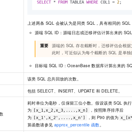
SELECT
*
FROM
 TABLEA 
WHERE
 COL1 
=
2
;
上述两条 SQL 会被认为是同类 SQL，具有相同的 SQL 
源端 SQL ID：源端日志或迁移评估计算出来的 SQL
重要
源端的 SQL 存在截断时，迁移评估会根据文
此时，可近似认为每个截断的 SQL 是单独
目标端 SQL ID：OceanBase 数据库计算出来的 SQ
该类 SQL 总共回放的次数。
包括 SELECT、INSERT、UPDATE 和 DELETE。
耗时单位为毫秒，仅保留三位小数。假设该类 SQL 执行
为
，按照降序排序后
[x_1,x_2,x_3,....,x_n]
位数
为
，则 P90 的值为
[x_1',x_2',....,x_n']
x_[x
算函数请参见
approx_percentile 函数
。