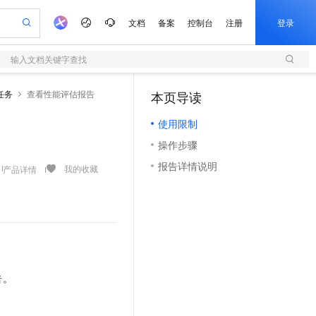
文档
备案
控制台
注册
登录
输入文档关键字查找
验
作计划
器
AI 活动
专业服务
服务伙伴合作计划
开发者社区
加入我们
服务平台百炼
阿里云 OPC 创新助力计划
任务
查看性能评估报告
本页导读
（0）
一站式生成采购清单，支持单品或批量购买
S
可编辑精美 PPT 文稿
S产品伙伴计划（繁花）
峰会
造的大模型服务与应用开发平台
轻量应用服务器
Agency Agents：拥有专属领域专家
AI 生产力先锋
Al MaaS 服务伙伴赋能合作
域名
博文
Careers
至高可申请百万元
使用限制
性可伸缩的云计算服务
 轻松生成专业的 PPT
开启高性价比 AI 编程新体验
先锋实践拓展 AI 生产力的边界
快速构建应用程序和网站，即刻迈出上云第一步
多领域专家智能体,一键组建 AI 虚拟交付团队
Token 补贴，五大权
计划
海大会
伙伴信用分合作计划
商标
问答
社会招聘
操作步骤
益加速 OPC 成功
S
帕鲁游戏服务器
数字证书管理服务（原SSL证书）
HappyHorse 打造一站式影视创作平台
飞天发布时刻
HOT
划
备案
电子书
校园招聘
报告详情说明
联机服务器，轻松开启游戏
视频创作，一键激活电商全链路生产力
全托管，含MySQL、PostgreSQL、SQL Server、MariaDB多引擎
实现全站HTTPS，呈现可信的WEB访问
所见，即是所愿
可视化编排打通从文字构思到成片全链路闭环
我的收藏
产品详情
更多支持
划
公司注册
镜像站
视频生成
语音识别与合成
 智能体与工作流应用
短信服务
漫剧工坊：一站式动画创作平台
AI 实训营
。
合作伙伴培训与认证
划
上云迁移
的智能体编程平台
站生成，高效打造优质广告素材
通过阿里云百炼高效搭建AI应用,助力高效开发
快速生产连贯的高质量长漫剧
从基础到进阶，Agent 创客手把手教你
国内短信简单易用，安全可靠，秒级触达，全球覆盖200+国家和地区。
e-1.1-T2V
Qwen3-TTS-Flash
lScope
我要反馈
查询合作伙伴
畅细腻的高质量视频
离线语音合成大模型，多语言方言自适应，低延迟高稳定
n Alibaba Cloud ISV 合作
代维服务
olarDB
建企业门户网站
大数据开发治理平台 DataWorks
10 分钟搭建微信、支付宝小程序
创新加速
ope
登录合作伙伴管理后台
我要建议
站，无忧落地极速上线
以可视化方式快速构建移动和 PC 门户网站
100%兼容MySQL、PostgreSQL，兼容Oracle，支持集中和分布式
高效部署网站，快速应用到小程序
Data Agent 驱动的一站式 Data+AI 开发治理平台
e-1.1-I2V
Cosyvoice-V3-Flash
安全
告。
畅自然，细节丰富
高表现力语音合成大模型，语音克隆听感自然
我要投诉
上云场景组合购
伴
边界网络安全防护产品
漫剧创作，剧本、分镜、视频高效生成
覆盖90%+业务场景，专享组合折扣价
2V
VPN
Fun-ASR