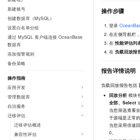
AI 产品 免费试用
网络
安全
云开发大赛
新建账号
Tableau 订阅
操作步骤
1亿+ 大模型 tokens 和 
创建数据库（MySQL）
可观测
入门学习赛
中间件
AI空中课堂在线直播课
140+云产品 免费试用
登录
OceanB
大模型服务
设置白名单分组
上云与迁云
产品新客免费试用，最长1
数据库
在左侧导航栏
通过 MySQL 客户端连接 OceanBase
生态解决方案
千问AI平台-Token Plan
在
性能评估列
企业出海
大模型ACA认证体验
数据库
大数据计算
助力企业全员 AI 认知与能
在
负载回放报
行业生态解决方案
添加报警规则
政企业务
媒体服务
千问AI平台-模型体验
备份策略
开发者生态解决方案
在线体验全尺寸、多种模态
报告详情说明
企业服务与云通信
AI 开发和 AI 应用解决
操作指南
Happy 系列大模型
域名与网站
负载回放报告包括
应用开发
回放分析
模块
终端用户计算
管理数据库
全部
、
Select
自治服务
Serverless
当您筛选查看
大模型解决方案
迁移评估
于源端是正常
开发工具
快速部署 Dify，高效搭建 
迁移评估概述
当您采用倍速
0。
迁移与运维管理
兼容性评估