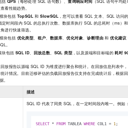
包括
QPS
（每秒处理 SQL 语句数）、
查询响应时间
（SQL 语句平均
一个 AI 助手
即刻拥有 DeepSeek-R1 满血版
超强辅助，Bol
以查看性能趋势。
在企业官网、通讯软件中为客户提供 AI 客服
多种方案随心选，轻松解锁专属 DeepSeek
模块包括
TopSQL
和
SlowSQL
，您可以查看 SQL 文本、SQL 访问
以及指定时间段内 SQL 的总执行次数、数据库执行 SQL 的总耗时（ms
上角进行快速筛选。
模块包括
优化类型
、
租户
、
数据库
、
优化对象
、
诊断理由
和
优化建议
QL。
模块包括
SQL ID
、
回放总数
、
SQL 类型
，以及源端和目标端的
耗时 9
回放报告以源端 SQL ID 为维度进行聚合和统计。在回放信息列表中，
的统计情况。目前迁移评估的负载回放报告仅支持在完成统计后，根据
数据。
描述
SQL ID 代表了同类 SQL，在一定时间段内唯一。例如
SELECT
*
FROM
 TABLEA 
WHERE
 COL1 
=
1