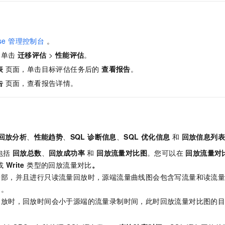
服务生态伙伴
视觉 Coding、空间感知、多模态思考等全面升级
1M上下文，专为长程任务能力而生
云工开物
企业应用
Night Plan 支持 Qwen 3.8-Max
AI 办公
NEW
Red Hat
30+ 款产品免费体验
夜间 5 折，Qwen/Meoo/TokenPlan 客户专享
AI智能应用
科研合作
ERP
堂（旗舰版）
SUSE
智能客服
ase 管理控制台
。
AI 应用构建
大模型原生
CRM
2个月
自动承接线索
，单击
迁移评估
>
性能评估
。
建站小程序
Qoder
大模型服务平台百炼-应用模版
OA 办公系统
HOT
NEW
表
页面，单击目标评估任务后的
查看报告
。
面向真实软件
个人版上线、团队版降价；千问3.8-Max首发发尝鲜
丰富多元化的应用模版和解决方案
力提升
告
页面，查看报告详情。
财税管理
模板建站
万有无界
大模型服务平台百炼-智能体
400电话
定制建站
的模型效果
灵活可视化地构建企业级 Agent
方案
广告营销
模板小程序
秒悟
人工智能平台 PAI
回放分析
、
性能趋势
、
SQL 诊断信息
、
SQL 优化信息
和
回放信息列
定制小程序
云端极速 AI 
新一代 AI 视频生成模型，深度适配广告营销等场景
AI Native 的算法工程平台，一站式完成建模、训练、推理服务部署
包括
回放总数
、
回放成功率
和
回放流量对比图
。您可以在
回放流量对
APP 开发
或
Write
类型的回放流量对比
。
建站系统
全部，并且进行只读流量回放时，源端流量曲线图会包含写流量和读流
的。
AI 应用
10分钟微调：让0.6B模型媲美235B模型
多模态数据信
回放时，回放时间会小于源端的流量录制时间，此时回放流量对比图的
依托云原生高可用架构,实现Dify私有化部署
用1%尺寸在特定领域达到大模型90%以上效果