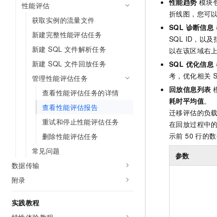
性能趋势
模块
性能评估
10 分钟在聊天系统中增加
专有云
折线图，您可
获取实例的流量文件
SQL 诊断信息
新建完整性能评估任务
SQL ID，
新建 SQL 文件解析任务
以在该区域右
新建 SQL 文件回放任务
SQL 优化信息
考，优化相关 S
管理性能评估任务
回放信息列表
查看性能评估任务的详情
耗时平均值
。
查看性能评估报告
迁移评估的负载
重试和停止性能评估任务
在回放过程中
示前 50 行的
删除性能评估任务
常见问题
参数
数据传输
附录
实践教程