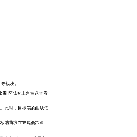
文戏情感细腻自然，动作戏激烈拳拳到肉，实现更强表演能力
支持中英文自由切换，具备更强的噪声鲁棒性
云聚AI 严选权益
SSL 证书
，一键激活高效办公新体验
精选AI产品，从模型到应用全链提效
堡垒机
AI 用量加速计划
应用
防火墙
、识别商机，让客服更高效、服务更出色。
新老同享，达量后返
千问办公
主机安全
NEW
的智能体编程平台
一站式AI生产力平台
AI 应用及服务市场
伶鹊
企业级人与Agent协作平台，接入和调度多个数字员工
智能客服平台，对话机器人、对话分析、智能外呼
AI 应用
大模型服务平台百炼 - 全妙
大模型
表
等模块。
应用创作平台
多模态内容创作工具，已接入 DeepSeek
自然语言处理
比图
区域右上角筛选查看
数据标注
量。此时，目标端的曲线低
机器学习
息提取
与 AI 智能体进行实时音视频通话
目标端曲线在末尾会跌至
从文本、图片、视频中提取结构化的属性信息
构建支持视频理解的 AI 音视频实时通话应用