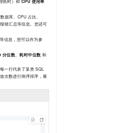
处理耗时）和
CPU 使用率
t.diy 一步搞定创意建站
构建大模型应用的安全防护体系
通过自然语言交互简化开发流程,全栈开发支持
通过阿里云安全产品对 AI 应用进行安全防护
的数据库、CPU 占比、
）和报错汇总等信息。您还可
等信息，您可以作为参
0 分位数
、
耗时中位数
和
每一行代表了某类 SQL
回放次数进行倒序排序，展
：