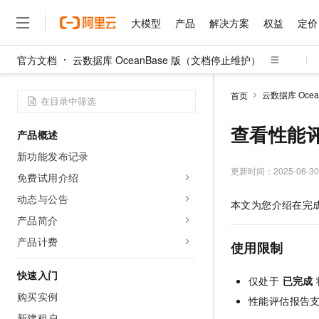
大模型
产品
解决方案
权益
定价
官方文档
云数据库 OceanBase 版（文档停止维护）
大模型
产品
解决方案
权益
定价
云市场
伙伴
服务
了解阿里云
精选产品
精选解决方案
普惠上云
产品定价
精选商城
成为销售伙伴
售前咨询
为什么选择阿里云
千问AI平台
云数据库 Oce
首页
了解云产品的定价详情
大模型服务平台百炼
睿译宝，AI翻译排版一
普惠上云 官方力荐
分销伙伴
在线服务
网站建设
什么是云计算
大
大模型服务与应用平台
上传文档即自动完成翻译和
云服务器38元/年起，超
查看性能
产品概述
咨询伙伴
多端小程序
技术领先
云上成本管理
售后服务
千问大模型
GLM-5.2：长任务时代
官方推荐返现计划
大模型
新功能发布记录
大模型
精选产品
精选解决方案
Salesforce 国际版订阅
稳定可靠
管理和优化成本
多元化、高性能、安全可靠
推荐新用户得奖励，单订单
更新时间：
2025-06-30
销售伙伴合作计划
免费试用介绍
自助服务
友盟天域
安全合规
人工智能与机器学习
AI
文本生成
无影云电脑
Hermes Agent，打造
云工开物
动态与公告
本文为您介绍在完
无影生态合作计划
在线服务
观测云
分析师报告
随时随地安全接入的云上超
自主进化，持久记忆，越用
高校专属算力普惠，学生认
计算
互联网应用开发
产品简介
Qwen3.8-Max
HOT
Salesforce On Alibaba C
工单服务
智能体时代全能旗舰模型
Tuya 物联网平台阿里云
研究报告与白皮书
产品计费
云解析DNS
快速拥有专属 OpenClaw
Consulting Partner 合
使用限制
大数据
容器
免费试用
短信专区
蓝凌 OA
Qwen3.7-Plus
AI 大模型销售与服务生
快速入门
现代化应用
存储
天池大赛
仅处于
已完成
能看、能想、能动手的多模
云原生大数据计算服务 Max
解决方案免费试用 新老
电子合同
购买实例
性能评估报告支
面向分析的企业级SaaS模
最高领取价值200元试用
安全
网络与CDN
AI 算法大赛
Qwen3-VL-Plus
畅捷通
新建租户