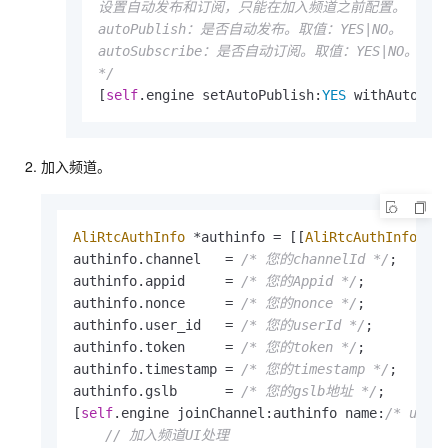
设置自动发布和订阅，只能在加入频道之前配置。

autoPublish：是否自动发布。取值：YES|NO。

autoSubscribe：是否自动订阅。取值：YES|NO。

*/
[
self
.engine setAutoPublish:
YES
 withAutoSub
加入频道。
AliRtcAuthInfo
*
authinfo 
=
 [[
AliRtcAuthInfo
 al
authinfo.channel   
=
/* 您的channelId */
;

authinfo.appid     
=
/* 您的Appid */
;

authinfo.nonce     
=
/* 您的nonce */
;

authinfo.user_id   
=
/* 您的userId */
;

authinfo.token     
=
/* 您的token */
;

authinfo.timestamp 
=
/* 您的timestamp */
;

authinfo.gslb      
=
/* 您的gslb地址 */
;

[
self
.engine joinChannel:authinfo name:
/* user
// 加入频道UI处理