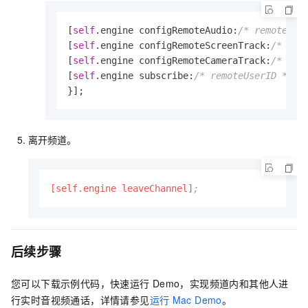
[
self
.engine configRemoteAudio:
/* remoteUse
[
self
.engine configRemoteScreenTrack:
/* rem
[
self
.engine configRemoteCameraTrack:
/* rem
[
self
.engine subscribe:
/* remoteUserID */
 o
}];            
离开频道。
[self.engine leaveChannel]
;           
后续步骤
您可以下载示例代码，快速运行
Demo，实现频道内和其他人进
行实时音视频通话，详情请参见
运行
Mac Demo
。