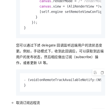
canvas
.renderMode = 
/* renderMode *
canvas
.view = (AliRenderView *)view
        [self.engine setRemoteViewConfig:
ca
      }

    });

}           
您可以通过下述
delegate
回调监听远端用户的流状态变
更。例如，手动模式下，收到此回调后，可以获取到远端
用户的发布状态，然后相应做出订阅（subscribe）操
作，或者更新
UI
等。
- 
(void)
onRemoteTrackAvailableNotify:
(NSStr
}           
取消订阅远程流