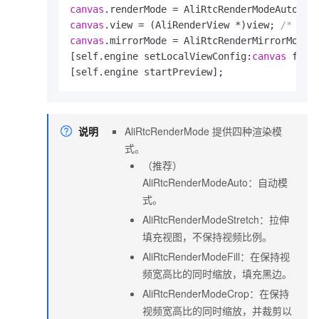
canvas
canvas
.view = (AliRenderView *)view; 
/* 预览
canvas
.mirrorMode = AliRtcRenderMirrorModeOn
[self.engine setLocalViewConfig:
canvas
 forT
[self.engine startPreview];    
说明
AliRtcRenderMode
提供四种渲染模
式。
（推荐）
AliRtcRenderModeAuto：自动模
式。
AliRtcRenderModeStretch：拉伸
填充视图，不保持视频比例。
AliRtcRenderModeFill：在保持视
频宽高比的同时缩放，填充黑边。
AliRtcRenderModeCrop：在保持
视频宽高比的同时缩放，并裁剪以