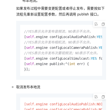
布本地流。
如果发布过程中需要变更配置或者停止发布，需要按如下
流程先重新设置配置参数，然后再调用
publish
接口。
//YES表示允许发布音频流，NO表示不允许。
[
self
.engine configLocalAudioPublish:
YES
//YES表示允许发布相机流，NO表示不允许。
[
self
.engine configLocalCameraPublish:
YES
//YES表示允许发布次要视频流；NO表示不允许。
[
self
.engine configLocalSimulcast:
YES
 forTr
[
self
.engine publish:^(
int
 err) {

}];           
取消发布本地流
[self.engine configLocalAudioPublish:NO]
;
[self.engine configLocalCameraPublish:NO]
;