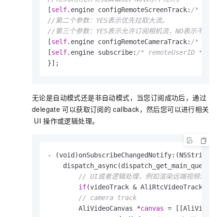
[
self
.engine configRemoteScreenTrack:
/* rem
//第二个参数：YES表示优先拉取大流。
//第三个参数：YES表示允许订阅相机流，NO表示不允
[
self
.engine configRemoteCameraTrack:
/* rem
[
self
.engine subscribe:
/* remoteUserID */
 o
}];          
无论是自动模式还是非自动模式，当您订阅成功后，通过
delegate
可以获取订阅的
callback，然后您可以进行相关
UI
操作或逻辑处理。
- (void)onSubscribeChangedNotify:(NSString *
    dispatch_async(dispatch_get_main_queue()
// UI或者逻辑处理，例如渲染远端视频流的
if
(videoTrack & AliRtcVideoTrackCame
// camera track
        AliVideoCanvas *
canvas
 = [[AliVideoC