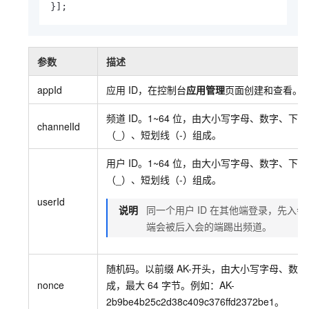
}]; 
参数
描述
appId
应用
ID，在控制台
应用管理
页面创建和查看。
频道
ID。1~64
位，由大小写字母、数字、下划
channelId
（_）、短划线（-）组成。
用户
ID。1~64
位，由大小写字母、数字、下划
（_）、短划线（-）组成。
userId
说明
同一个用户
ID
在其他端登录，先入会
端会被后入会的端踢出频道。
随机码。以前缀
AK-开头，由大小写字母、数字
nonce
成，最大
64
字节。例如：AK-
2b9be4b25c2d38c409c376ffd2372be1。