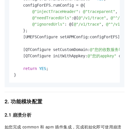
    configForEFS.rumConfig = @{

@"injectTraceHeader"
: 
@"traceparent"
,

@"needTracedUrls"
:@[
@"/v1/trace"
, 
@"^/v1/t
@"ignoredUrls"
: @[
@"/v1/trace"
, 
@"^/v1/tra
    };

    [UMEFSConfigure setAPMConfig:configForEFS];

    [QTConfigure setCustomDomain:
@"您的收数服务域名"
    [QTConfigure initWithAppkey:
@"您的appkey"
 chan
return
YES
;

}
2. 功能模块配置
2.1 崩溃分析
如您完成
common
和
apm
插件集成，完成初始化即可使用崩溃