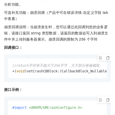
分析功能。
可选补充功能：崩溃回调（产品中可在错误详情-自定义字段
tab
中查看）
崩溃回调说明：当崩溃发生时，您可以通过此回调到您的业务逻
辑，该接口返回
string
类型数据，该返回的数据会写入到崩溃文
件中并上传到服务器展示。崩溃回调的限制为
256
个字符
回调接口：
//return字符串不能大于256字节，大于部分将被截取
+(
void
)setCrashCBBlock:(CallbackBlock_Nullable)cbB
接口示例：
#import 
<UMAPM/UMCrashConfigure.h>