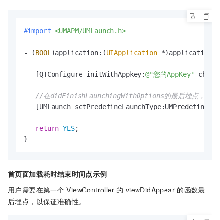
#import 
<UMAPM/UMLaunch.h>
- (
BOOL
)application:(
UIApplication
 *)application d
   [QTConfigure initWithAppkey:
@"您的AppKey"
 chann
//在didFinishLaunchingWithOptions的最后埋点，
   [UMLaunch setPredefineLaunchType:UMPredefineLau
return
YES
;

首页面加载耗时结束时间点示例
用户需要在第一个
ViewController
的
viewDidAppear
的函数最
后埋点，以保证准确性。