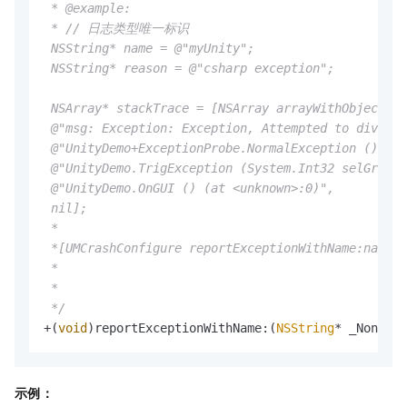
 * @example:

 * // 日志类型唯一标识

 NSString* name = @"myUnity";

 NSString* reason = @"csharp exception";

 NSArray* stackTrace = [NSArray arrayWithObjects:

 @"msg: Exception: Exception, Attempted to divide 
 @"UnityDemo+ExceptionProbe.NormalException () (at
 @"UnityDemo.TrigException (System.Int32 selGridIn
 @"UnityDemo.OnGUI () (at <unknown>:0)",

 nil];

 *

 *[UMCrashConfigure reportExceptionWithName:name r
 *

 *

 */
+(
void
)reportExceptionWithName:(
NSString
* _Nonnull
示例：