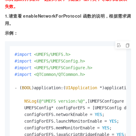
失效。
1.请查看
enableNetworkForProtocol
函数的说明，根据需求调
用。
示例：
#import 
<UMEFS/UMEFS.h>
#import 
<UMEFS/UMEFSConfig.h>
#import 
<UMEFS/UMEFSConfigure.h>
#import 
<QTCommon/QTCommon.h>
- (
BOOL
)application:(
UIApplication
 *)application d
NSLog
(
@"UMEFS version:%@"
,[UMEFSConfigure getV
    UMEFSConfig* configForEFS = [UMEFSConfig defau
    configForEFS.networkEnable = 
YES
;

    configForEFS.launchMonitorEnable = 
YES
;

    configForEFS.memMonitorEnable = 
YES
;

    configForEFS.javaScriptBridgeEnable = 
YES
;
