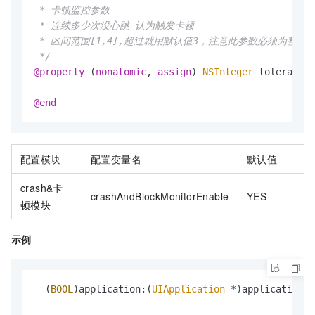
 * 卡顿监控参数

 * 连续多少次没心跳 认为触发卡顿

 * 区间范围[1,4],超过就用默认值3，注意此参数必须为整数

 */
@property
 (
nonatomic
, 
assign
) 
NSInteger
 toleranceB
@end
配置模块
配置变量名
默认值
crash&
卡
crashAndBlockMonitorEnable
YES
顿模块
示例
- (
BOOL
)application:(
UIApplication
 *)application d