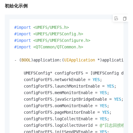
初始化示例
#import 
<UMEFS/UMEFS.h>
#import 
<UMEFS/UMEFSConfig.h>
#import 
<UMEFS/UMEFSConfigure.h>
#import 
<QTCommon/QTCommon.h>
- (
BOOL
)application:(
UIApplication
 *)application d
    UMEFSConfig* configForEFS = [UMEFSConfig defau
    configForEFS.networkEnable = 
YES
;

    configForEFS.launchMonitorEnable = 
YES
;

    configForEFS.memMonitorEnable = 
YES
;

    configForEFS.javaScriptBridgeEnable = 
YES
;

    configForEFS.oomMonitorEnable = 
YES
;

    configForEFS.pageMonitorEnable = 
YES
;

    configForEFS.logCollectEnable = 
YES
;

    configForEFS.logCollectUserId = 
@"日志回捞模块us
    configForEFS.initSendPVEnable = 
YES
;
