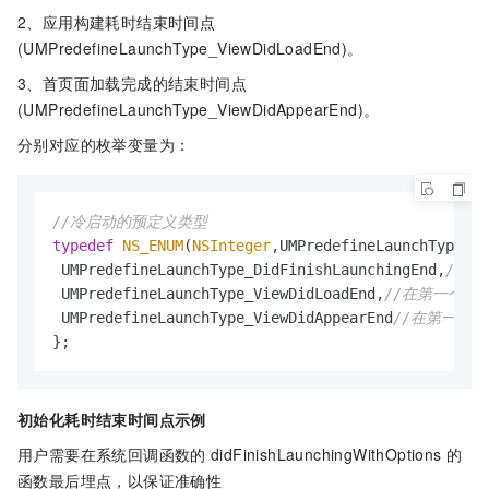
2、应用构建耗时结束时间点
(UMPredefineLaunchType_ViewDidLoadEnd)。
3、首页面加载完成的结束时间点
(UMPredefineLaunchType_ViewDidAppearEnd)。
分别对应的枚举变量为：
//冷启动的预定义类型
typedef
NS_ENUM
(
NSInteger
,UMPredefineLaunchType){

 UMPredefineLaunchType_DidFinishLaunchingEnd,
//在d
 UMPredefineLaunchType_ViewDidLoadEnd,
//在第一个Vie
 UMPredefineLaunchType_ViewDidAppearEnd
//在第一个Vie
};
初始化耗时结束时间点示例
用户需要在系统回调函数的
didFinishLaunchingWithOptions
的
函数最后埋点，以保证准确性