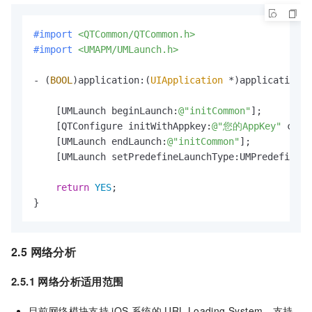
#import 
<QTCommon/QTCommon.h>
#import 
<UMAPM/UMLaunch.h>
- (
BOOL
)application:(
UIApplication
 *)application d
    [UMLaunch beginLaunch:
@"initCommon"
];

    [QTConfigure initWithAppkey:
@"您的AppKey"
 chan
    [UMLaunch endLaunch:
@"initCommon"
];

    [UMLaunch setPredefineLaunchType:UMPredefineLa
return
YES
;

}
2.5 网络分析
2.5.1 网络分析适用范围
目前网络模块支持
iOS
系统的
URL Loading System，支持