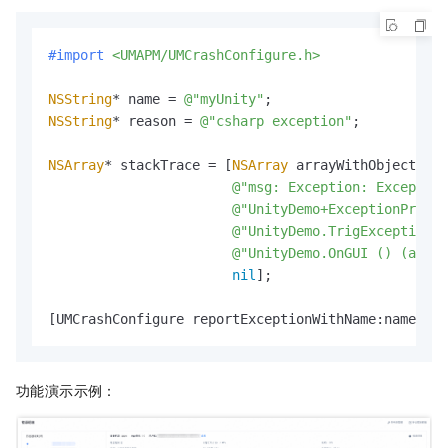
#import 
<UMAPM/UMCrashConfigure.h>
NSString
* name = 
@"myUnity"
NSString
* reason = 
@"csharp exception"
;

NSArray
* stackTrace = [
NSArray
 arrayWithObjects:

@"msg: Exception: Exception
@"UnityDemo+ExceptionProbe.
@"UnityDemo.TrigException (
@"UnityDemo.OnGUI () (at <u
nil
];

[UMCrashConfigure reportExceptionWithName:name rea
功能演示示例：