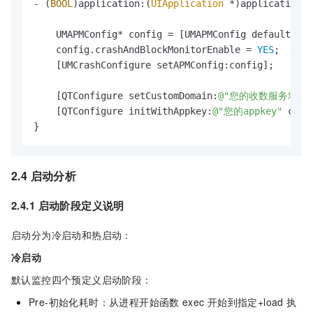
- (
BOOL
)application:(
UIApplication
 *)application d
    UMAPMConfig* config = [UMAPMConfig defaultConf
    config.crashAndBlockMonitorEnable = 
YES
;

    [UMCrashConfigure setAPMConfig:config];

    [QTConfigure setCustomDomain:
@"您的收数服务域名"
    [QTConfigure initWithAppkey:
@"您的appkey"
 chan
}
2.4 启动分析
2.4.1
启动阶段定义说明
启动分为冷启动和热启动：
冷启动
默认监控四个预定义启动阶段：
Pre-初始化耗时：从进程开始函数
exec
开始到指定+load
执