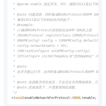
 * @param enable 指定开关。YES：捕获iOS13及以下
 *

 * @note 问题原因：同时集成NSURLProtocol和APM S
 * 兼容iOS13及以下的初始化代码如下：

 * @example:

 * //确保NSURLProtocol的初始化在APM SDK的上面

 * [NSURLProtocol registerClass:[UMURLProtocol cla
 * UMAPMConfig* config = [UMAPMConfig defaultConfi
 * config.networkEnable = YES;

 * [UMCrashConfigure setAPMConfig:config];

 * [QTConfigure initWithAppkey:@"您的AppKey" channe
 *

 * @note

 * 此开关默认打开，在同时集成NSURLProtocol和APM
 * 

 * @note 此函数关闭生效后，不会完全关闭网络模块，只是针
 * @note:其他场景下，不需要调用此函数。

 */
+(
void
)enableNetworkForProtocol:(
BOOL
)enable;