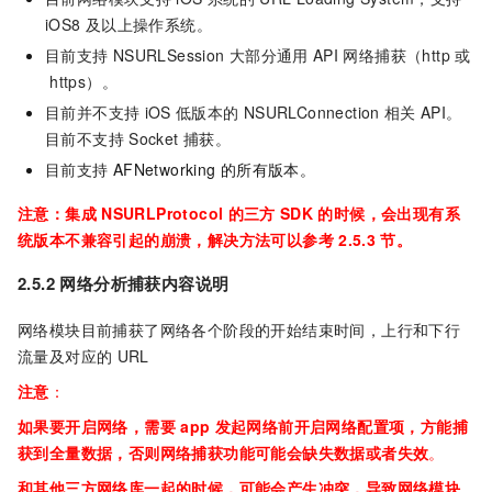
iOS8
及以上操作系统。
目前支持
NSURLSession
大部分通用
API
网络捕获（http
或
https）。
目前并不支持
iOS
低版本的
NSURLConnection
相关
API。
目前不支持
Socket
捕获。
目前支持
AFNetworking
的所有版本。
注意：集成
NSURLProtocol
的三方
SDK
的时候，会出现有系
统版本不兼容引起的崩溃，解决方法可以参考
2.5.3
节。
2.5.2 网络分析捕获内容说明
网络模块目前捕获了网络各个阶段的开始结束时间，上行和下行
流量及对应的
URL
注意
：
如果要开启网络，需要
app
发起网络前开启网络配置项，方能捕
获到全量数据，否则网络捕获功能可能会缺失数据或者失效
。
和其他三方网络库一起的时候，可能会产生冲突，导致网络模块