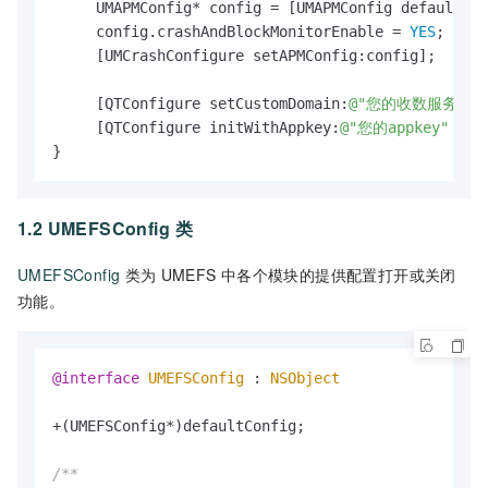
     UMAPMConfig* config = [UMAPMConfig defaultCon
     config.crashAndBlockMonitorEnable = 
YES
;

     [UMCrashConfigure setAPMConfig:config];

     [QTConfigure setCustomDomain:
@"您的收数服务域名
     [QTConfigure initWithAppkey:
@"您的appkey"
 cha
}
1.2 UMEFSConfig
类
UMEFSConfig
类为
UMEFS
中各个模块的提供配置打开或关闭
功能。
@interface
UMEFSConfig
 : 
NSObject
+(UMEFSConfig*)defaultConfig;

/**
