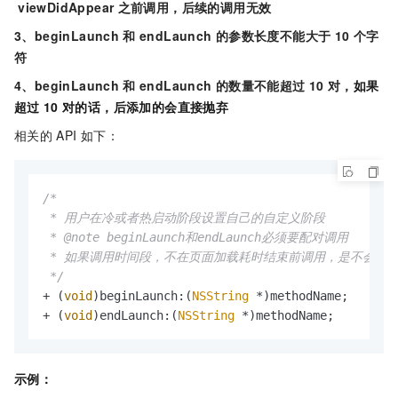
viewDidAppear
之前调用，后续的调用无效
3、beginLaunch
和
endLaunch
的参数长度不能大于
10
个字
符
4、beginLaunch
和
endLaunch
的数量不能超过
10
对，
如果
超过
10
对的话，后添加的会直接抛弃
相关的
API
如下：
/*

 * 用户在冷或者热启动阶段设置自己的自定义阶段

 * @note beginLaunch和endLaunch必须要配对调用

 * 如果调用时间段，不在页面加载耗时结束前调用，是不会上报
 */
+ (
void
)beginLaunch:(
NSString
 *)methodName;

+ (
void
)endLaunch:(
NSString
 *)methodName;
示例：