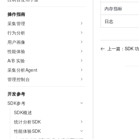
AI 产品 免费试用
网络
安全
云开发大赛
内存指标
Tableau 订阅
1亿+ 大模型 tokens 和 
操作指南
可观测
入门学习赛
中间件
AI空中课堂在线直播课
日志
采集管理
140+云产品 免费试用
大模型服务
上云与迁云
产品新客免费试用，最长1
数据库
行为分析
生态解决方案
千问AI平台-Token Plan
用户画像
企业出海
大模型ACA认证体验
大数据计算
上一篇：
SDK 
助力企业全员 AI 认知与能
性能体验
行业生态解决方案
政企业务
媒体服务
千问AI平台-模型体验
A/B 实验
开发者生态解决方案
在线体验全尺寸、多种模态
采集分析Agent
企业服务与云通信
AI 开发和 AI 应用解决
Happy 系列大模型
管理控制台
域名与网站
开发参考
终端用户计算
SDK参考
Serverless
大模型解决方案
SDK概述
开发工具
统计分析SDK
快速部署 Dify，高效搭建 
性能体验SDK
迁移与运维管理