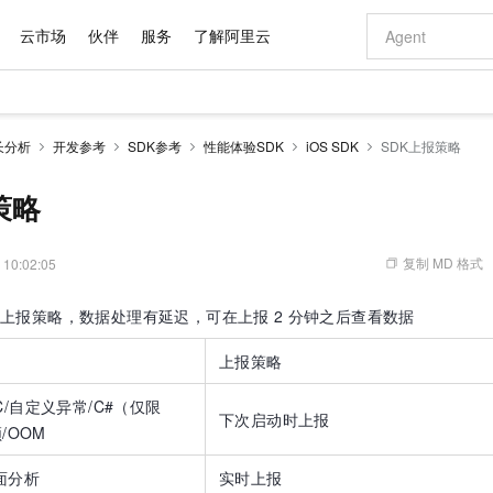
云市场
伙伴
服务
了解阿里云
AI 特惠
数据与 API
成为产品伙伴
企业增值服务
最佳实践
价格计算器
AI 场景体
基础软件
产品伙伴合
阿里云认证
市场活动
配置报价
大模型
长分析
开发参考
SDK参考
性能体验SDK
iOS SDK
SDK上报策略
自助选配和估算价格
步到位
域名与网站
智启 AI 普惠权益
产品生态集成认证中心
企业支持计划
云上春晚
Qwen Audio：打造专属 AI 语音助手
千问官方 MaaS 平台，为开发者和 Agent 而生，新用户赠送 1 亿 + tokens 额度
云服务器 EC
一句话生成原生
AI Coding
阿里云Maa
2026 阿里云
为企业打
数据集
Windows
大模型认证
模型
NEW
NEW
格式还原
值低价云产品抢先购
提供智能易用的域名与建站服务
至高享 1亿+免费 tokens，加速 Al 应用落地
Qwen-Audio-3.0-Realtime 端到端实时语音角色扮演
安全可靠、弹
输入一句话想法,
智能编程，一键
策略
产品生态伙伴
专家技术服务
云上奥运之旅
弹性计算合作
阿里云中企出
手机三要素
宝塔 Linux
全部认证
价格优势
开源旗舰模型
对象存储 OSS
即刻拥有 DeepSeek-V4-Pro
阿里云 OPC 创新助力计划
云数据库 RD
一键部署幻兽
AI 电商营销
产品生态伙伴工作台
企业增值服务台
云栖战略参考
云存储合作计
云栖大会
身份实名认证
CentOS
训练营
推动算力普惠，释放技术红利
的大模型服务
最高返9万
真正可用的 1M 上下文,一次完成代码全链路开发
轻松解锁专属 DeepSeek-V4-Pro
至高百万元 Token 补贴，加速一人公司成长
稳定、安全、高性价比、高性能的云存储服务
一键购买专属
从图文生成到
复制 MD 格式
 10:02:05
云上的中国
数据库合作计
活动全景
短信
Docker
图片和
自进化智能体
人工智能平台 PAI
5 分钟轻松部署专属 QwenPaw
Token Plan 模型订阅计划
Qoder
高效搭建 AI
AI 广告创作
企业成长
大模型
NEW
HOT
信息公告
上报策略，数据处理有延迟，可在上报
2
分钟之后查看数据
看见新力量
云网络合作计
OCR 文字识别
JAVA
级电脑
越聪明
证享300元代金券
一站式AI开发、训练和推理服务
Qwen3.8-Max 首发尝鲜，限时加量 10 倍，夜间低至2折
从聊天伙伴进化为能主动干活的本地数字员工
面向真实软件
图文、视频一
Kimi-K3
HappyHors
NEW
魔搭 Mode
loud
服务实践
官网公告
上报策略
Kimi 最新旗舰模型，长程编程与推理利器
让文字生成流
金融模力时刻
Salesforce O
版
发票查验
全能环境
Qoder CN
Claude Code + GStack 打造工程团队
千问办公，限时限量积分加倍
云原生数据库 P
低代码高效构
AI 建站
NEW
作计划
计划
创新中心
魔搭 ModelSc
健康状态
让AI从“聊天伙伴”进化为能干活的“数字员工”
覆盖公网/内网、递归/权威、移动APP等全场景解析服务
安装技能 GStack，拥有专属 AI 工程团队
你的AI工作搭子，覆盖日常办公高频场景
基于千问大模型等，支持代码智能生成、研发智能问答
0 代码专业建
ive-C/自定义异常/C#（仅限
客户案例
天气预报查询
操作系统
Deepseek-v4-pro
HappyHors
态合作计划
下次启动时上报
顿/OOM
态智能体模型
旗舰 MoE 大模型，百万上下文与顶尖推理能力
图生视频，流
Compute
同享
容器服务 Kubernetes 版 ACK
万小智 AI 建站低至 15元/月
云防火墙
AI 短剧/漫剧
快递物流查询
WordPress
成为服务伙
高校合作
式云数据仓库
点，立即开启云上创新
提供一站式管理容器应用的 K8s 服务
送.CN域名，送备案服务码
云原生的云上
AI助力短剧
面分析
GLM-5.2
实时上报
Wan2.7-T
Ubuntu