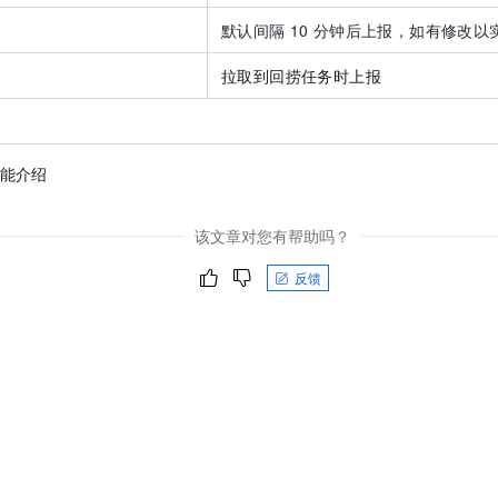
服务生态伙伴
视觉 Coding、空间感知、多模态思考等全面升级
1M上下文，专为长程任务能力而生
云工开物
企业应用
Night Plan 支持 Qwen 3.8-Max
AI 办公
NEW
默认间隔
10
分钟后上报，如有修改以
Red Hat
30+ 款产品免费体验
夜间 5 折，Qwen/Meoo/TokenPlan 客户专享
AI智能应用
科研合作
ERP
堂（旗舰版）
SUSE
拉取到回捞任务时上报
智能客服
AI 应用构建
大模型原生
CRM
2个月
自动承接线索
建站小程序
Qoder
大模型服务平台百炼-应用模版
OA 办公系统
HOT
NEW
面向真实软件
个人版上线、团队版降价；千问3.8-Max首发发尝鲜
丰富多元化的应用模版和解决方案
功能介绍
力提升
财税管理
模板建站
万有无界
大模型服务平台百炼-智能体
400电话
定制建站
该文章对您有帮助吗？
的模型效果
灵活可视化地构建企业级 Agent
方案
广告营销
模板小程序
反馈
秒悟
人工智能平台 PAI
定制小程序
云端极速 AI 
新一代 AI 视频生成模型，深度适配广告营销等场景
AI Native 的算法工程平台，一站式完成建模、训练、推理服务部署
APP 开发
建站系统
AI 应用
10分钟微调：让0.6B模型媲美235B模型
多模态数据信
依托云原生高可用架构,实现Dify私有化部署
用1%尺寸在特定领域达到大模型90%以上效果