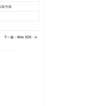
文戏情感细腻自然，动作戏激烈拳拳到肉，实现更强表演能力
支持中英文自由切换，具备更强的噪声鲁棒性
云聚AI 严选权益
SSL 证书
实际为准
，一键激活高效办公新体验
精选AI产品，从模型到应用全链提效
堡垒机
AI 用量加速计划
应用
防火墙
、识别商机，让客服更高效、服务更出色。
新老同享，达量后返
千问办公
主机安全
NEW
的智能体编程平台
一站式AI生产力平台
下一篇：
Web SDK
AI 应用及服务市场
伶鹊
企业级人与Agent协作平台，接入和调度多个数字员工
智能客服平台，对话机器人、对话分析、智能外呼
AI 应用
大模型服务平台百炼 - 全妙
大模型
应用创作平台
多模态内容创作工具，已接入 DeepSeek
自然语言处理
数据标注
机器学习
息提取
与 AI 智能体进行实时音视频通话
从文本、图片、视频中提取结构化的属性信息
构建支持视频理解的 AI 音视频实时通话应用