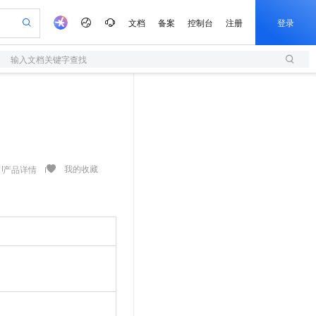
文档
备案
控制台
注册
登录
输入文档关键字查找
验
作计划
器
AI 活动
专业服务
服务伙伴合作计划
开发者社区
加入我们
服务平台百炼
阿里云 OPC 创新助力计划
一站式生成采购清单，支持单品或批量购买
S
可编辑精美 PPT 文稿
S产品伙伴计划（繁花）
峰会
造的大模型服务与应用开发平台
轻量应用服务器
Agency Agents：拥有专属领域专家
AI 生产力先锋
Al MaaS 服务伙伴赋能合作
域名
博文
Careers
至高可申请百万元
性可伸缩的云计算服务
 轻松生成专业的 PPT
开启高性价比 AI 编程新体验
先锋实践拓展 AI 生产力的边界
快速构建应用程序和网站，即刻迈出上云第一步
多领域专家智能体,一键组建 AI 虚拟交付团队
Token 补贴，五大权
计划
海大会
伙伴信用分合作计划
商标
问答
社会招聘
益加速 OPC 成功
S
帕鲁游戏服务器
数字证书管理服务（原SSL证书）
HappyHorse 打造一站式影视创作平台
飞天发布时刻
HOT
划
备案
电子书
校园招聘
联机服务器，轻松开启游戏
视频创作，一键激活电商全链路生产力
全托管，含MySQL、PostgreSQL、SQL Server、MariaDB多引擎
实现全站HTTPS，呈现可信的WEB访问
所见，即是所愿
可视化编排打通从文字构思到成片全链路闭环
我的收藏
产品详情
更多支持
划
公司注册
镜像站
视频生成
语音识别与合成
 智能体与工作流应用
短信服务
漫剧工坊：一站式动画创作平台
AI 实训营
合作伙伴培训与认证
划
上云迁移
的智能体编程平台
站生成，高效打造优质广告素材
通过阿里云百炼高效搭建AI应用,助力高效开发
快速生产连贯的高质量长漫剧
从基础到进阶，Agent 创客手把手教你
国内短信简单易用，安全可靠，秒级触达，全球覆盖200+国家和地区。
e-1.1-T2V
Qwen3-TTS-Flash
lScope
我要反馈
查询合作伙伴
畅细腻的高质量视频
离线语音合成大模型，多语言方言自适应，低延迟高稳定
n Alibaba Cloud ISV 合作
代维服务
olarDB
建企业门户网站
大数据开发治理平台 DataWorks
10 分钟搭建微信、支付宝小程序
创新加速
ope
登录合作伙伴管理后台
我要建议
站，无忧落地极速上线
以可视化方式快速构建移动和 PC 门户网站
100%兼容MySQL、PostgreSQL，兼容Oracle，支持集中和分布式
高效部署网站，快速应用到小程序
Data Agent 驱动的一站式 Data+AI 开发治理平台
e-1.1-I2V
Cosyvoice-V3-Flash
安全
畅自然，细节丰富
高表现力语音合成大模型，语音克隆听感自然
我要投诉
上云场景组合购
伴
边界网络安全防护产品
漫剧创作，剧本、分镜、视频高效生成
覆盖90%+业务场景，专享组合折扣价
2V
VPN
Fun-ASR