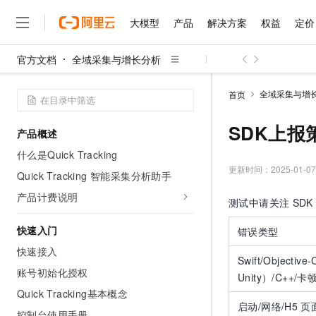
大模型
产品
解决方案
权益
定价
官方文档
全域采集与增长分析
大模型
产品
解决方案
权益
定价
云市场
伙伴
服务
了解阿里云
精选产品
精选解决方案
普惠上云
产品定价
精选商城
成为销售伙伴
售前咨询
为什么选择阿里云
千问AI平台
全域采集与增
首页
了解云产品的定价详情
大模型服务平台百炼
睿译宝，AI翻译排版一
普惠上云 官方力荐
分销伙伴
在线服务
网站建设
什么是云计算
大
大模型服务与应用平台
上传文档即自动完成翻译和
云服务器38元/年起，超
SDK上报
产品概述
咨询伙伴
多端小程序
技术领先
云上成本管理
售后服务
千问大模型
GLM-5.2：长任务时代
官方推荐返现计划
大模型
什么是Quick Tracking
大模型
精选产品
精选解决方案
Salesforce 国际版订阅
稳定可靠
管理和优化成本
多元化、高性能、安全可靠
推荐新用户得奖励，单订单
更新时间：
2025-01-07
销售伙伴合作计划
Quick Tracking 智能采集分析助手
自助服务
友盟天域
安全合规
人工智能与机器学习
AI
文本生成
无影云电脑
Hermes Agent，打造
云工开物
产品计费说明
测试中请关注
SDK
无影生态合作计划
在线服务
观测云
分析师报告
随时随地安全接入的云上超
自主进化，持久记忆，越用
高校专属算力普惠，学生认
计算
互联网应用开发
Qwen3.8-Max
HOT
Salesforce On Alibaba C
工单服务
快速入门
错误类型
智能体时代全能旗舰模型
Tuya 物联网平台阿里云
研究报告与白皮书
云解析DNS
快速拥有专属 OpenClaw
Consulting Partner 合
大数据
容器
快速接入
免费试用
短信专区
Swift/Object
蓝凌 OA
Qwen3.7-Plus
AI 大模型销售与服务生
账号初始化授权
现代化应用
存储
天池大赛
Unity）/C++/卡
能看、能想、能动手的多模
云原生大数据计算服务 Max
解决方案免费试用 新老
电子合同
Quick Tracking基本概念
面向分析的企业级SaaS模
最高领取价值200元试用
安全
网络与CDN
AI 算法大赛
Qwen3-VL-Plus
启动/网络/H5
页
畅捷通
控制台使用手册