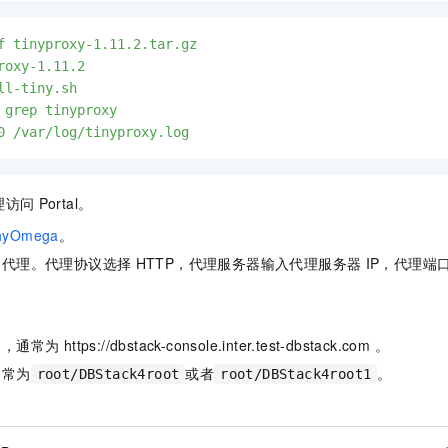
f
tinyproxy-1.11.2.tar.gz
roxy-1.11.2
ll-tiny.sh
grep
tinyproxy
0
/var/log/tinyproxy.log
理访问
Portal。
chyOmega
。
代理。代理协议选择
HTTP，代理服务器输入代理服务器
IP，代理端
https://dbstack-console.inter.test-dbstack.com 。
通常为
或者
。
root/DBStack4root
root/DBStack4root1