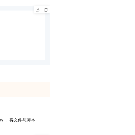
t.diy 一步搞定创意建站
构建大模型应用的安全防护体系
通过自然语言交互简化开发流程,全栈开发支持
通过阿里云安全产品对 AI 应用进行安全防护
roxy ，将文件与脚本