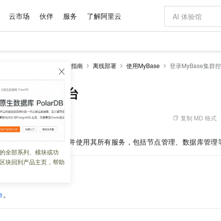
云市场
伙伴
服务
了解阿里云
AI 特惠
数据与 API
成为产品伙伴
企业增值服务
最佳实践
价格计算器
AI 场景体
基础软件
产品伙伴合
阿里云认证
市场活动
配置报价
大模型
集群
MyBase 2.0
操作指南
离线部署
使用MyBase
登录MyBase集群
自助选配和估算价格
新方式
域名与网站
睿译宝，AI翻译排版一步到位
智启 AI 普惠权益
产品生态集成认证中心
企业支持计划
云上春晚
千问官方 MaaS 平台，为开发者和 Agent 而生，新用户赠送 1 亿 + tokens 额度
云服务器 EC
Qwen Aud
AI Coding
阿里云Maa
2026 阿里云
为企业打
数据集
Windows
大模型认证
模型
NEW
NEW
交付可用成果
值低价云产品抢先购
提供智能易用的域名与建站服务
上传文档即自动完成翻译和格式还原
至高享 1亿+免费 tokens，加速 Al 应用落地
安全可靠、弹
智能编程，一键
ase集群控制台
产品生态伙伴
专家技术服务
云上奥运之旅
弹性计算合作
阿里云中企出
手机三要素
宝塔 Linux
全部认证
价格优势
有专属领域专家
对象存储 OSS
GLM-5.2：长任务时代开源旗舰模型
阿里云 OPC 创新助力计划
云数据库 RD
即刻拥有 DeepS
AI 电商营销
产品生态伙伴工作台
企业增值服务台
云栖战略参考
云存储合作计
云栖大会
身份实名认证
CentOS
训练营
推动算力普惠，释放技术红利
的大模型服务
最高返9万
多领域专家智能体,一键组建 AI 虚拟交付团队
至高百万元 Token 补贴，加速一人公司成长
稳定、安全、高性价比、高性能的云存储服务
真正可用的 1M 上下文,一次完成代码全链路开发
轻松解锁专属 Dee
从图文生成到
复制 MD 格式
 07:51:19
云上的中国
数据库合作计
活动全景
短信
Docker
图片和
站式影视创作平台
人工智能平台 PAI
Hermes Agent，打造自进化智能体
Token Plan 模型订阅计划
Qoder
5 分钟轻松部署
AI 广告创作
企业成长
大模型
NEW
信息公告
录
MyBase
集群控制台并使用其所有服务，包括节点管理、数据库管理
看见新力量
云网络合作计
OCR 文字识别
JAVA
级电脑
证享300元代金券
可视化编排打通从文字构思到成片全链路闭环
一站式AI开发、训练和推理服务
自主进化，持久记忆，越用越聪明
Qwen3.8-Max 首发尝鲜，限时加量 10 倍，夜间低至2折
面向真实软件
图文、视频一
的全部系列、模块或功
Kimi-K3
HappyHors
NEW
魔搭 Mode
loud
服务实践
官网公告
区块回到产品主页，帮助
Kimi 最新旗舰模型，长程编程与推理利器
让文字生成流
金融模力时刻
Salesforce O
版
发票查验
全能环境
Qoder CN
Claude Code + GStack 打造工程团队
千问办公，限时限量积分加倍
云原生数据库 P
低代码高效构
AI 建站
NEW
作计划
计划
创新中心
魔搭 ModelSc
健康状态
让AI从“聊天伙伴”进化为能干活的“数字员工”
覆盖公网/内网、递归/权威、移动APP等全场景解析服务
安装技能 GStack，拥有专属 AI 工程团队
你的AI工作搭子，覆盖日常办公高频场景
基于千问大模型等，支持代码智能生成、研发智能问答
0 代码专业建
客户案例
天气预报查询
操作系统
Deepseek-v4-pro
HappyHors
态合作计划
e
。
态智能体模型
旗舰 MoE 大模型，百万上下文与顶尖推理能力
图生视频，流
Compute
同享
容器服务 Kubernetes 版 ACK
万小智 AI 建站低至 15元/月
云防火墙
AI 短剧/漫剧
快递物流查询
WordPress
成为服务伙
高校合作
式云数据仓库
点，立即开启云上创新
提供一站式管理容器应用的 K8s 服务
送.CN域名，送备案服务码
云原生的云上
AI助力短剧
GLM-5.2
Wan2.7-T
Ubuntu