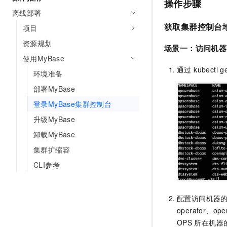
操作步骤
AI 产品 免费试用
网络
安全
云开发大赛
离线部署
Tableau 订阅
1亿+ 大模型 tokens 和 
获取集群控制台
项目
可观测
入门学习赛
中间件
AI空中课堂在线直播课
140+云产品 免费试用
资源规划
大模型服务
场景一：访问机器
上云与迁云
产品新客免费试用，最长1
数据库
使用MyBase
生态解决方案
千问AI平台-Token Plan
通过 kubect
企业出海
大模型ACA认证体验
大数据计算
环境准备
助力企业全员 AI 认知与能
行业生态解决方案
部署MyBase
政企业务
媒体服务
千问AI平台-模型体验
开发者生态解决方案
登录MyBase集群控制台
在线体验全尺寸、多种模态
企业服务与云通信
升级MyBase
AI 开发和 AI 应用解决
Happy 系列大模型
卸载MyBase
域名与网站
集群扩缩容
终端用户计算
CLI参考
Serverless
大模型解决方案
开发工具
配置访问机器
快速部署 Dify，高效搭建 
operator、op
迁移与运维管理
OPS
所在机器