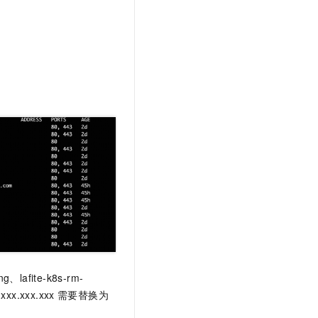
文戏情感细腻自然，动作戏激烈拳拳到肉，实现更强表演能力
支持中英文自由切换，具备更强的噪声鲁棒性
云聚AI 严选权益
SSL 证书
，一键激活高效办公新体验
精选AI产品，从模型到应用全链提效
堡垒机
AI 用量加速计划
应用
防火墙
、识别商机，让客服更高效、服务更出色。
新老同享，达量后返
千问办公
主机安全
NEW
的智能体编程平台
一站式AI生产力平台
AI 应用及服务市场
伶鹊
企业级人与Agent协作平台，接入和调度多个数字员工
智能客服平台，对话机器人、对话分析、智能外呼
AI 应用
大模型服务平台百炼 - 全妙
大模型
应用创作平台
多模态内容创作工具，已接入 DeepSeek
自然语言处理
数据标注
机器学习
g、lafite-k8s-rm-
息提取
与 AI 智能体进行实时音视频通话
x.xxx.xxx
需要替换为
从文本、图片、视频中提取结构化的属性信息
构建支持视频理解的 AI 音视频实时通话应用