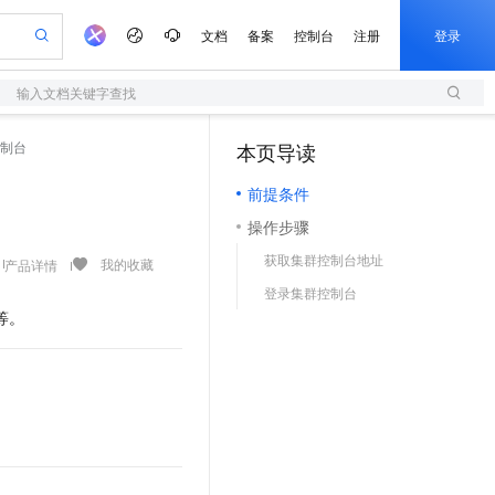
文档
备案
控制台
注册
登录
输入文档关键字查找
验
作计划
器
AI 活动
专业服务
服务伙伴合作计划
开发者社区
加入我们
服务平台百炼
阿里云 OPC 创新助力计划
控制台
本页导读
（1）
一站式生成采购清单，支持单品或批量购买
S
io：打造专属 AI 语音助手
S产品伙伴计划（繁花）
峰会
造的大模型服务与应用开发平台
轻量应用服务器
一句话生成原生可编辑精美 PPT 文稿
AI 生产力先锋
Al MaaS 服务伙伴赋能合作
域名
博文
Careers
至高可申请百万元
前提条件
性可伸缩的云计算服务
开启高性价比 AI 编程新体验
Qwen-Audio-3.0-Realtime 端到端实时语音角色扮演
输入一句话想法, 轻松生成专业的 PPT
先锋实践拓展 AI 生产力的边界
快速构建应用程序和网站，即刻迈出上云第一步
Token 补贴，五大权
计划
海大会
伙伴信用分合作计划
商标
问答
社会招聘
操作步骤
益加速 OPC 成功
S
eek-V4-Pro
数字证书管理服务（原SSL证书）
一键部署幻兽帕鲁游戏服务器
飞天发布时刻
HOT
划
备案
电子书
校园招聘
获取集群控制台地址
pSeek-V4-Pro
视频创作，一键激活电商全链路生产力
全托管，含MySQL、PostgreSQL、SQL Server、MariaDB多引擎
实现全站HTTPS，呈现可信的WEB访问
一键购买专属联机服务器，轻松开启游戏
所见，即是所愿
我的收藏
产品详情
更多支持
划
公司注册
镜像站
登录集群控制台
视频生成
语音识别与合成
专属 QwenPaw
短信服务
漫剧工坊：一站式动画创作平台
AI 实训营
HOT
等。
合作伙伴培训与认证
划
上云迁移
的智能体编程平台
站生成，高效打造优质广告素材
从聊天伙伴进化为能主动干活的本地数字员工
快速生产连贯的高质量长漫剧
从基础到进阶，Agent 创客手把手教你
国内短信简单易用，安全可靠，秒级触达，全球覆盖200+国家和地区。
e-1.1-T2V
Qwen3-TTS-Flash
lScope
我要反馈
查询合作伙伴
畅细腻的高质量视频
离线语音合成大模型，多语言方言自适应，低延迟高稳定
n Alibaba Cloud ISV 合作
代维服务
olarDB
建企业门户网站
大数据开发治理平台 DataWorks
10 分钟搭建微信、支付宝小程序
创新加速
ope
登录合作伙伴管理后台
我要建议
站，无忧落地极速上线
以可视化方式快速构建移动和 PC 门户网站
100%兼容MySQL、PostgreSQL，兼容Oracle，支持集中和分布式
高效部署网站，快速应用到小程序
Data Agent 驱动的一站式 Data+AI 开发治理平台
e-1.1-I2V
Cosyvoice-V3-Flash
安全
畅自然，细节丰富
高表现力语音合成大模型，语音克隆听感自然
我要投诉
上云场景组合购
伴
边界网络安全防护产品
漫剧创作，剧本、分镜、视频高效生成
覆盖90%+业务场景，专享组合折扣价
2V
VPN
Fun-ASR