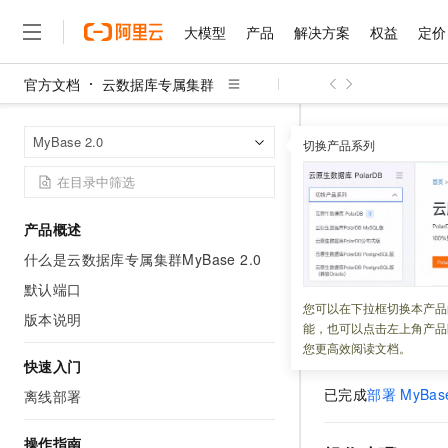
大模型
产品
解决方案
权益
定价
官方文档
云数据库专属集群
大模型
产品
解决方案
权益
定价
云市场
伙伴
服务
了解阿里云
精选产品
精选解决方案
普惠上云
产品定价
精选商城
成为销售伙伴
售前咨询
为什么选择阿里云
千问AI平台
云数据库专属
首页
MyBase 2.0
了解云产品的定价详情
切换产品系列
大模型服务平台百炼
千问办公，解锁你的工作
普惠上云 官方力荐
分销伙伴
在线服务
网站建设
什么是云计算
大
大模型服务与应用平台
企业级Agent产品，直接
云服务器38元/年起，超
登录MyB
咨询伙伴
多端小程序
技术领先
云上成本管理
售后服务
千问大模型
Agency Agents：拥
官方推荐返现计划
大模型
大模型
精选产品
精选解决方案
Salesforce 国际版订阅
稳定可靠
产品概述
管理和优化成本
多元化、高性能、安全可靠
推荐新用户得奖励，单订单
更新时间：
2024-12-12
销售伙伴合作计划
自助服务
什么是云数据库专属集群MyBase 2.0
友盟天域
安全合规
人工智能与机器学习
AI
文本生成
无影云电脑
HappyHorse 打造一
云工开物
本文将介绍如何登
无影生态合作计划
在线服务
默认端口
观测云
分析师报告
随时随地安全接入的云上超
高校专属算力普惠，学生认
计算
互联网应用开发
您可以在下拉框切换本产品
Qwen3.8-Max
HOT
版本说明
Salesforce On Alibaba C
工单服务
能，也可以点击左上角产品
智能体时代全能旗舰模型
Tuya 物联网平台阿里云
研究报告与白皮书
云解析DNS
快速拥有专属 OpenClaw
Consulting Partner 合
前提条件
大数据
容器
您更高效阅读文档。
免费试用
短信专区
快速入门
蓝凌 OA
Qwen3.7-Plus
AI 大模型销售与服务生
现代化应用
存储
天池大赛
已完成
部署
MyBas
能看、能想、能动手的多模
离线部署
云原生大数据计算服务 Max
解决方案免费试用 新老
电子合同
面向分析的企业级SaaS模
最高领取价值200元试用
安全
网络与CDN
AI 算法大赛
Qwen3-VL-Plus
操作指南
畅捷通