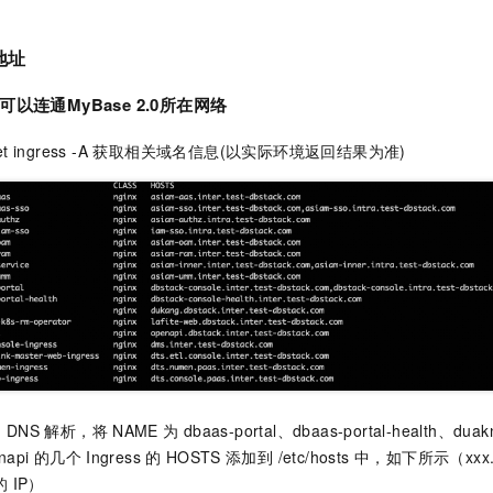
服务生态伙伴
视觉 Coding、空间感知、多模态思考等全面升级
1M上下文，专为长程任务能力而生
云工开物
企业应用
Night Plan 支持 Qwen 3.8-Max
AI 办公
NEW
Red Hat
30+ 款产品免费体验
夜间 5 折，Qwen/Meoo/TokenPlan 客户专享
AI智能应用
科研合作
地址
ERP
堂（旗舰版）
SUSE
智能客服
AI 应用构建
大模型原生
可以连通
MyBase 2.0
所在网络
CRM
2个月
自动承接线索
建站小程序
Qoder
大模型服务平台百炼-应用模版
OA 办公系统
HOT
NEW
l get ingress -A 获取相关域名信息(以实际环境返回结果为准)
面向真实软件
个人版上线、团队版降价；千问3.8-Max首发发尝鲜
丰富多元化的应用模版和解决方案
力提升
财税管理
模板建站
万有无界
大模型服务平台百炼-智能体
400电话
定制建站
的模型效果
灵活可视化地构建企业级 Agent
方案
广告营销
模板小程序
秒悟
人工智能平台 PAI
定制小程序
云端极速 AI 
新一代 AI 视频生成模型，深度适配广告营销等场景
AI Native 的算法工程平台，一站式完成建模、训练、推理服务部署
APP 开发
建站系统
的
DNS
解析，将
NAME
为 dbaas-portal、dbaas-portal-health、duakn
AI 应用
10分钟微调：让0.6B模型媲美235B模型
多模态数据信
enapi 的几个
Ingress
的
HOSTS
添加到 /etc/hosts 中，如下所示（xxx.xx
依托云原生高可用架构,实现Dify私有化部署
用1%尺寸在特定领域达到大模型90%以上效果
的
IP）