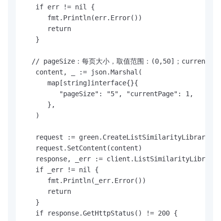
   if err != nil {

      fmt.Println(err.Error())

      return

   }

  // pageSize：每页大小，取值范围：(0,50]；currentP
   content, _ := json.Marshal(

      map[string]interface{}{

         "pageSize": "5", "currentPage": 1,

      },

   )

   request := green.CreateListSimilarityLibrariesR
   request.SetContent(content)

   response, _err := client.ListSimilarityLibrarie
   if _err != nil {

      fmt.Println(_err.Error())

      return

   }

   if response.GetHttpStatus() != 200 {
