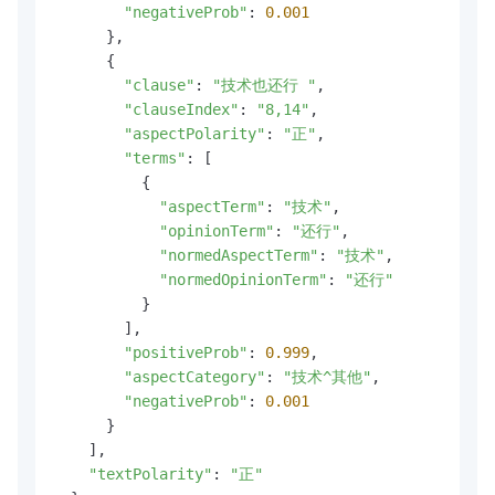
"negativeProb"
: 
0.001
      },

      {

"clause"
: 
"技术也还行 "
,

"clauseIndex"
: 
"8,14"
,

"aspectPolarity"
: 
"正"
,

"terms"
: [

          {

"aspectTerm"
: 
"技术"
,

"opinionTerm"
: 
"还行"
,

"normedAspectTerm"
: 
"技术"
,

"normedOpinionTerm"
: 
"还行"
          }

        ],

"positiveProb"
: 
0.999
,

"aspectCategory"
: 
"技术^其他"
,

"negativeProb"
: 
0.001
      }

    ],

"textPolarity"
: 
"正"