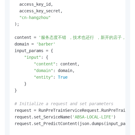
  access_key_id,

  access_key_secret,

"cn-hangzhou"
);

content = 
'服务态度不错 ，技术也还行 ，新开的店子，支持
domain = 
'barber'
input_params = {

"input"
: {

"content"
: content,

"domain"
: domain,

"entity"
: 
True
    }

}

# Initialize a request and set parameters
request = RunPreTrainServiceRequest.RunPreTrainSer
request.set_ServiceName(
'ABSA-LOCAL-LIFE'
)

request.set_PredictContent(json.dumps(input_params