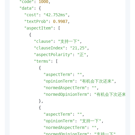
"code"
: 
1000
,

"data"
: {

"cost"
: 
"42.752ms"
,

"textProb"
: 
0.9987
,

"aspectItem"
: [

      {

"clause"
: 
"支持一下"
,

"clauseIndex"
: 
"21,25"
,

"aspectPolarity"
: 
"正"
,

"terms"
: [

          {

"aspectTerm"
: 
""
,

"opinionTerm"
: 
"有机会下次还来"
,

"normedAspectTerm"
: 
""
,

"normedOpinionTerm"
: 
"有机会下次还来"
          },

          {

"aspectTerm"
: 
""
,

"opinionTerm"
: 
"支持一下"
,

"normedAspectTerm"
: 
""
,

"normedOpinionTerm"
: 
"支持一下"