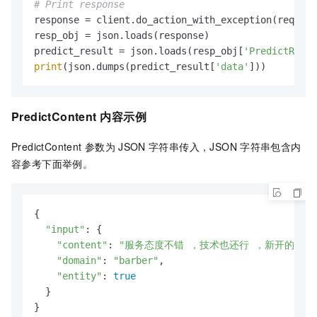
# Print response
response = client.do_action_with_exception(request
resp_obj = json.loads(response)

predict_result = json.loads(resp_obj[
'PredictResul
print
(json.dumps(predict_result[
'data'
]))
PredictContent
内容示例
PredictContent
参数为
JSON
字符串传入，JSON
字符串包含内
容参考下面举例。
{

"input"
: {

"content"
: 
"服务态度不错 ，技术也还行 ，新开的店子
"domain"
: 
"barber"
,

"entity"
: 
true
  }

}