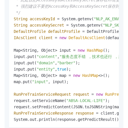
 * 此处以把AccessKey和AccessKeySecret保存在
 * 强烈建议不要把AccessKey和AccessKeySecret保存
 */
String
accessKeyId
=
 System.getenv(
"NLP_AK_ENV"
String
accessKeySecret
=
 System.getenv(
"NLP_SK_ENV
DefaultProfile
defaultProfile
=
 DefaultProfile.get
IAcsClient
client
=
new
DefaultAcsClient
(defaultPr
Map<String, Object> input = 
new
HashMap
();

input.put(
"content"
,
"服务态度不错 ，技术也还行 ，新开
input.put(
"domain"
,
"barber"
);

input.put(
"entity"
,
true
);

Map<String, Object> map = 
new
HashMap
<>();

map.put(
"input"
, input);

RunPreTrainServiceRequest
request
=
new
RunPreTrai
request.setServiceName(
"ABSA-LOCAL-LIFE"
);

RunPreTrainServiceResponse
response
=
 client.getAc
System.out.println(response.getPredictResult());