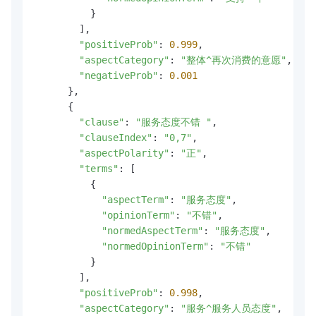
          }

        ],

"positiveProb"
: 
0.999
,

"aspectCategory"
: 
"整体^再次消费的意愿"
,

"negativeProb"
: 
0.001
      },

      {

"clause"
: 
"服务态度不错 "
,

"clauseIndex"
: 
"0,7"
,

"aspectPolarity"
: 
"正"
,

"terms"
: [

          {

"aspectTerm"
: 
"服务态度"
,

"opinionTerm"
: 
"不错"
,

"normedAspectTerm"
: 
"服务态度"
,

"normedOpinionTerm"
: 
"不错"
          }

        ],

"positiveProb"
: 
0.998
,

"aspectCategory"
: 
"服务^服务人员态度"
,
