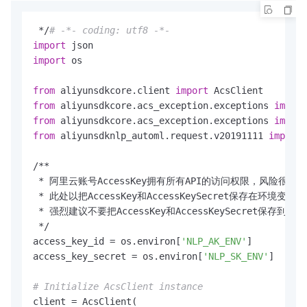
 */
# -*- coding: utf8 -*-
import
import
 os

from
 aliyunsdkcore.client 
import
from
 aliyunsdkcore.acs_exception.exceptions 
import
from
 aliyunsdkcore.acs_exception.exceptions 
import
from
 aliyunsdknlp_automl.request.v20191111 
import
 
/**

 * 阿里云账号AccessKey拥有所有API的访问权限，风险很
 * 此处以把AccessKey和AccessKeySecret保存在
 * 强烈建议不要把AccessKey和AccessKeySecret保存
 */

access_key_id = os.environ[
'NLP_AK_ENV'
]

access_key_secret = os.environ[
'NLP_SK_ENV'
]

# Initialize AcsClient instance
client = AcsClient(
