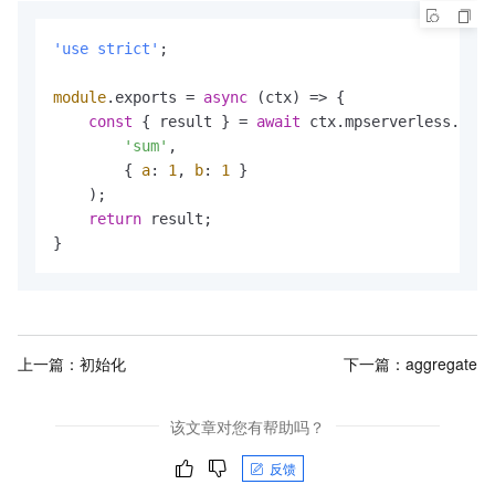
'use strict'
;

module
.
exports
 = 
async
 (ctx) => {

const
 { result } = 
await
 ctx.
mpserverless
.
func
'sum'
, 

        { 
a
: 
1
, 
b
: 
1
 }

    );

return
 result;

}
上一篇：
初始化
下一篇：
aggregate
该文章对您有帮助吗？
反馈