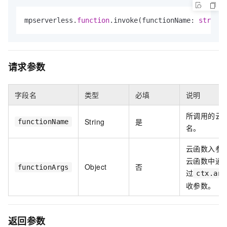
mpserverless.
function
.invoke(functionName: 
string
,
请求参数
字段名
类型
必填
说明
所调用的云
String
是
functionName
名。
云函数入参
云函数中通
Object
否
functionArgs
过
ctx.arg
收参数。
返回参数