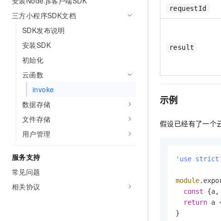
安装Node.js客户端SDK
10 分钟在聊天系统中增加
requestId
专有云
三方小程序SDK文档
SDK发布说明
安装SDK
result
初始化
云函数
invoke
示例
数据存储
文件存储
假设已经有了一个
用户管理
服务支持
'use strict
常见问题
module
.
expo
相关协议
const
 {a,
return
 a +
}