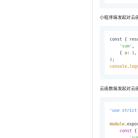
小程序端发起对云
const { res
'sum'
, 

    { 
a
: 
1
,
console
.
log
云函数端发起对云
'use strict
module
.
expo
const
 {
'su