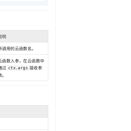
文戏情感细腻自然，动作戏激烈拳拳到肉，实现更强表演能力
支持中英文自由切换，具备更强的噪声鲁棒性
云聚AI 严选权益
SSL 证书
，一键激活高效办公新体验
精选AI产品，从模型到应用全链提效
堡垒机
AI 用量加速计划
应用
防火墙
、识别商机，让客服更高效、服务更出色。
新老同享，达量后返
说明
千问办公
主机安全
NEW
的智能体编程平台
一站式AI生产力平台
所调用的云函数名。
AI 应用及服务市场
伶鹊
云函数入参，在云函数中
企业级人与Agent协作平台，接入和调度多个数字员工
智能客服平台，对话机器人、对话分析、智能外呼
AI 应用
通过
接收参
ctx.args
大模型服务平台百炼 - 全妙
数。
大模型
应用创作平台
多模态内容创作工具，已接入 DeepSeek
自然语言处理
数据标注
机器学习
息提取
与 AI 智能体进行实时音视频通话
从文本、图片、视频中提取结构化的属性信息
构建支持视频理解的 AI 音视频实时通话应用
。