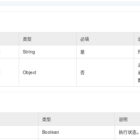
服务生态伙伴
视觉 Coding、空间感知、多模态思考等全面升级
1M上下文，专为长程任务能力而生
云工开物
企业应用
Night Plan 支持 Qwen 3.8-Max
AI 办公
NEW
Red Hat
30+ 款产品免费体验
夜间 5 折，Qwen/Meoo/TokenPlan 客户专享
AI智能应用
科研合作
ERP
堂（旗舰版）
SUSE
智能客服
AI 应用构建
大模型原生
CRM
2个月
自动承接线索
建站小程序
类型
必填
Qoder
大模型服务平台百炼-应用模版
OA 办公系统
HOT
NEW
面向真实软件
个人版上线、团队版降价；千问3.8-Max首发发尝鲜
丰富多元化的应用模版和解决方案
力提升
String
是
财税管理
模板建站
万有无界
大模型服务平台百炼-智能体
400电话
定制建站
的模型效果
灵活可视化地构建企业级 Agent
Object
否
方案
广告营销
模板小程序
秒悟
人工智能平台 PAI
定制小程序
云端极速 AI 
新一代 AI 视频生成模型，深度适配广告营销等场景
AI Native 的算法工程平台，一站式完成建模、训练、推理服务部署
APP 开发
建站系统
类型
说明
AI 应用
10分钟微调：让0.6B模型媲美235B模型
多模态数据信
依托云原生高可用架构,实现Dify私有化部署
用1%尺寸在特定领域达到大模型90%以上效果
Boolean
执行状态