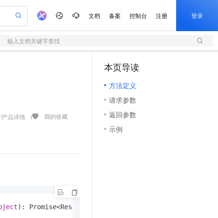
文档
备案
控制台
注册
登录
输入文档关键字查找
验
作计划
器
AI 活动
专业服务
服务伙伴合作计划
开发者社区
加入我们
服务平台百炼
阿里云 OPC 创新助力计划
本页导读
（0）
一站式生成采购清单，支持单品或批量购买
S
io：打造专属 AI 语音助手
S产品伙伴计划（繁花）
峰会
造的大模型服务与应用开发平台
轻量应用服务器
一句话生成原生可编辑精美 PPT 文稿
AI 生产力先锋
Al MaaS 服务伙伴赋能合作
域名
博文
Careers
至高可申请百万元
方法定义
性可伸缩的云计算服务
开启高性价比 AI 编程新体验
Qwen-Audio-3.0-Realtime 端到端实时语音角色扮演
输入一句话想法, 轻松生成专业的 PPT
先锋实践拓展 AI 生产力的边界
快速构建应用程序和网站，即刻迈出上云第一步
Token 补贴，五大权
计划
海大会
伙伴信用分合作计划
商标
问答
社会招聘
请求参数
益加速 OPC 成功
S
eek-V4-Pro
数字证书管理服务（原SSL证书）
一键部署幻兽帕鲁游戏服务器
飞天发布时刻
HOT
划
备案
电子书
校园招聘
返回参数
pSeek-V4-Pro
视频创作，一键激活电商全链路生产力
全托管，含MySQL、PostgreSQL、SQL Server、MariaDB多引擎
实现全站HTTPS，呈现可信的WEB访问
一键购买专属联机服务器，轻松开启游戏
所见，即是所愿
我的收藏
产品详情
更多支持
划
公司注册
镜像站
示例
视频生成
语音识别与合成
专属 QwenPaw
短信服务
漫剧工坊：一站式动画创作平台
AI 实训营
HOT
合作伙伴培训与认证
划
上云迁移
的智能体编程平台
站生成，高效打造优质广告素材
从聊天伙伴进化为能主动干活的本地数字员工
快速生产连贯的高质量长漫剧
从基础到进阶，Agent 创客手把手教你
国内短信简单易用，安全可靠，秒级触达，全球覆盖200+国家和地区。
e-1.1-T2V
Qwen3-TTS-Flash
lScope
我要反馈
查询合作伙伴
畅细腻的高质量视频
离线语音合成大模型，多语言方言自适应，低延迟高稳定
n Alibaba Cloud ISV 合作
代维服务
olarDB
建企业门户网站
大数据开发治理平台 DataWorks
10 分钟搭建微信、支付宝小程序
创新加速
ope
登录合作伙伴管理后台
我要建议
站，无忧落地极速上线
以可视化方式快速构建移动和 PC 门户网站
100%兼容MySQL、PostgreSQL，兼容Oracle，支持集中和分布式
高效部署网站，快速应用到小程序
Data Agent 驱动的一站式 Data+AI 开发治理平台
e-1.1-I2V
Cosyvoice-V3-Flash
安全
畅自然，细节丰富
高表现力语音合成大模型，语音克隆听感自然
我要投诉
上云场景组合购
伴
边界网络安全防护产品
漫剧创作，剧本、分镜、视频高效生成
覆盖90%+业务场景，专享组合折扣价
bject
): Promise<Result>
2V
VPN
Fun-ASR