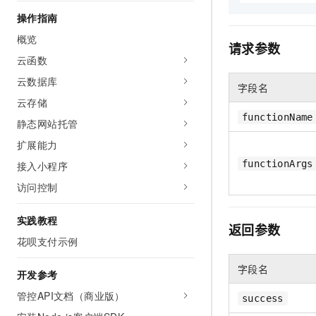
AI 产品 免费试用
网络
安全
云开发大赛
操作指南
Tableau 订阅
1亿+ 大模型 tokens 和 
概览
可观测
入门学习赛
中间件
请求参数
AI空中课堂在线直播课
140+云产品 免费试用
云函数
大模型服务
上云与迁云
产品新客免费试用，最长1
数据库
云数据库
生态解决方案
字段名
千问AI平台-Token Plan
企业出海
大模型ACA认证体验
云存储
大数据计算
助力企业全员 AI 认知与能
行业生态解决方案
functionName
静态网站托管
政企业务
媒体服务
千问AI平台-模型体验
开发者生态解决方案
扩展能力
在线体验全尺寸、多种模态
企业服务与云通信
functionArgs
接入小程序
AI 开发和 AI 应用解决
Happy 系列大模型
访问控制
域名与网站
终端用户计算
实践教程
返回参数
花呗支付示例
Serverless
大模型解决方案
字段名
开发工具
开发参考
快速部署 Dify，高效搭建 
管控API文档（商业版）
success
迁移与运维管理