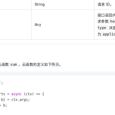
一个 AI 助手
即刻拥有 DeepSeek-R1 满血版
超强辅助，Bol
String
请求
ID。
在企业官网、通讯软件中为客户提供 AI 客服
多种方案随心选，轻松解锁专属 DeepSeek
接口返回
求参数
he
Any
决
type
为
appli
云函数
，云函数的定义如下所示。
sum
'
;

rts
 = 
async
 (ctx) => {

 b} = ctx.
args
;

 b;
