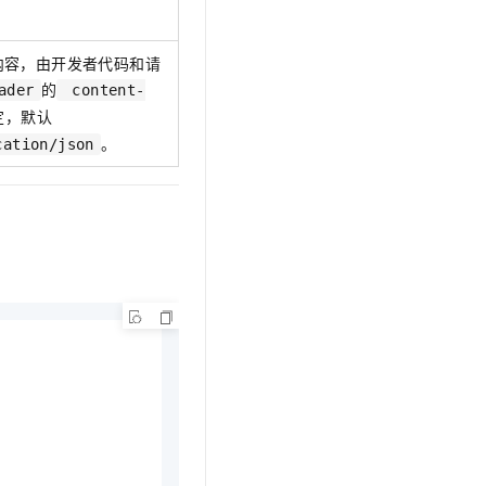
t.diy 一步搞定创意建站
构建大模型应用的安全防护体系
通过自然语言交互简化开发流程,全栈开发支持
通过阿里云安全产品对 AI 应用进行安全防护
内容，由开发者代码和请
的
ader
content-
定，默认
。
cation/json