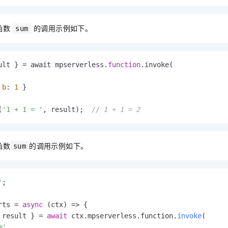
函数
的调用示例如下。
sum
ult } = await mpserverless.
function
.invoke(

 
b
: 
1
 }

(
'1 + 1 = '
, result);  
// 1 + 1 = 2 
函数
的调用示例如下。
sum
'
;

rts
 = 
async
 (ctx) => {

 result } = 
await
 ctx.
mpserverless
.
function
.
invoke
(

m'
, 
