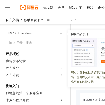
大模型
产品
解决方案
权益
定价
官方文档
移动研发平台
大模型
产品
解决方案
权益
定价
云市场
伙伴
服务
了解阿里云
精选产品
精选解决方案
普惠上云
产品定价
精选商城
成为销售伙伴
售前咨询
为什么选择阿里云
千问AI平台
移动研发平台
首页
EMAS Serverless
了解云产品的定价详情
切换产品系列
大模型服务平台百炼
千问办公，解锁你的工作
普惠上云 官方力荐
分销伙伴
在线服务
网站建设
什么是云计算
大
大模型服务与应用平台
企业级Agent产品，直接
云服务器38元/年起，超
invoke
咨询伙伴
多端小程序
技术领先
云上成本管理
售后服务
千问大模型
Agency Agents：拥
官方推荐返现计划
大模型
大模型
精选产品
精选解决方案
Salesforce 国际版订阅
稳定可靠
产品概述
管理和优化成本
多元化、高性能、安全可靠
推荐新用户得奖励，单订单
更新时间：
2022-07-29
销售伙伴合作计划
自助服务
功能发布记录
友盟天域
安全合规
人工智能与机器学习
AI
文本生成
无影云电脑
HappyHorse 打造一
云工开物
本文介绍如何使用
无影生态合作计划
在线服务
产品简介
观测云
分析师报告
随时随地安全接入的云上超
高校专属算力普惠，学生认
计算
互联网应用开发
您可以在下拉框切换本产品
Qwen3.8-Max
HOT
产品计费
Salesforce On Alibaba C
工单服务
能，也可以点击左上角产品
智能体时代全能旗舰模型
Tuya 物联网平台阿里云
研究报告与白皮书
云解析DNS
快速拥有专属 OpenClaw
Consulting Partner 合
方法定义
大数据
容器
您更高效阅读文档。
免费试用
短信专区
快速入门
蓝凌 OA
Qwen3.7-Plus
AI 大模型销售与服务生
现代化应用
存储
天池大赛
能看、能想、能动手的多模
创建您的第一个服务空间
云原生大数据计算服务 Max
解决方案免费试用 新老
电子合同
面向分析的企业级SaaS模
最高领取价值200元试用
体验小程序开发
安全
mpserverles
网络与CDN
AI 算法大赛
Qwen3-VL-Plus
畅捷通