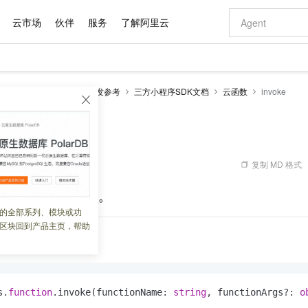
云市场
伙伴
服务
了解阿里云
AI 特惠
数据与 API
成为产品伙伴
企业增值服务
最佳实践
价格计算器
AI 场景体
基础软件
产品伙伴合
阿里云认证
市场活动
配置报价
大模型
EMAS Serverless
开发参考
三方小程序SDK文档
云函数
invoke
自助选配和估算价格
新方式
域名与网站
睿译宝，AI翻译排版一步到位
智启 AI 普惠权益
产品生态集成认证中心
企业支持计划
云上春晚
千问官方 MaaS 平台，为开发者和 Agent 而生，新用户赠送 1 亿 + tokens 额度
云服务器 EC
Qwen Aud
AI Coding
阿里云Maa
2026 阿里云
为企业打
数据集
Windows
大模型认证
模型
NEW
NEW
交付可用成果
值低价云产品抢先购
提供智能易用的域名与建站服务
上传文档即自动完成翻译和格式还原
至高享 1亿+免费 tokens，加速 Al 应用落地
安全可靠、弹
智能编程，一键
产品生态伙伴
专家技术服务
云上奥运之旅
弹性计算合作
阿里云中企出
手机三要素
宝塔 Linux
全部认证
价格优势
有专属领域专家
对象存储 OSS
GLM-5.2：长任务时代开源旗舰模型
阿里云 OPC 创新助力计划
云数据库 RD
即刻拥有 DeepS
AI 电商营销
产品生态伙伴工作台
企业增值服务台
云栖战略参考
云存储合作计
云栖大会
身份实名认证
CentOS
训练营
推动算力普惠，释放技术红利
的大模型服务
最高返9万
多领域专家智能体,一键组建 AI 虚拟交付团队
至高百万元 Token 补贴，加速一人公司成长
稳定、安全、高性价比、高性能的云存储服务
真正可用的 1M 上下文,一次完成代码全链路开发
轻松解锁专属 Dee
从图文生成到
复制 MD 格式
 07:35:18
云上的中国
数据库合作计
活动全景
短信
Docker
图片和
站式影视创作平台
人工智能平台 PAI
Hermes Agent，打造自进化智能体
Token Plan 模型订阅计划
Qoder
5 分钟轻松部署
AI 广告创作
企业成长
大模型
NEW
信息公告
invoke
方法调用云函数。
看见新力量
云网络合作计
OCR 文字识别
JAVA
级电脑
证享300元代金券
可视化编排打通从文字构思到成片全链路闭环
一站式AI开发、训练和推理服务
自主进化，持久记忆，越用越聪明
Qwen3.8-Max 首发尝鲜，限时加量 10 倍，夜间低至2折
面向真实软件
图文、视频一
的全部系列、模块或功
Kimi-K3
HappyHors
NEW
魔搭 Mode
loud
服务实践
官网公告
区块回到产品主页，帮助
Kimi 最新旗舰模型，长程编程与推理利器
让文字生成流
金融模力时刻
Salesforce O
版
发票查验
全能环境
Qoder CN
Claude Code + GStack 打造工程团队
千问办公，限时限量积分加倍
云原生数据库 P
低代码高效构
AI 建站
NEW
作计划
计划
创新中心
魔搭 ModelSc
健康状态
让AI从“聊天伙伴”进化为能干活的“数字员工”
覆盖公网/内网、递归/权威、移动APP等全场景解析服务
安装技能 GStack，拥有专属 AI 工程团队
你的AI工作搭子，覆盖日常办公高频场景
基于千问大模型等，支持代码智能生成、研发智能问答
0 代码专业建
客户案例
天气预报查询
操作系统
Deepseek-v4-pro
HappyHors
态合作计划
态智能体模型
旗舰 MoE 大模型，百万上下文与顶尖推理能力
图生视频，流
Compute
同享
容器服务 Kubernetes 版 ACK
万小智 AI 建站低至 15元/月
云防火墙
AI 短剧/漫剧
快递物流查询
WordPress
成为服务伙
高校合作
式云数据仓库
点，立即开启云上创新
提供一站式管理容器应用的 K8s 服务
送.CN域名，送备案服务码
云原生的云上
AI助力短剧
s.
function
.invoke(functionName: 
string
, functionArgs?: 
o
GLM-5.2
Wan2.7-T
Ubuntu