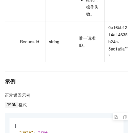
操作失
败。
0e16bb12-
14af-4635-
唯一请求
RequestId
string
b24c-
ID。
5ac1a9a****
*
示例
正常返回示例
格式
JSON
{
"Data"
:
true
,