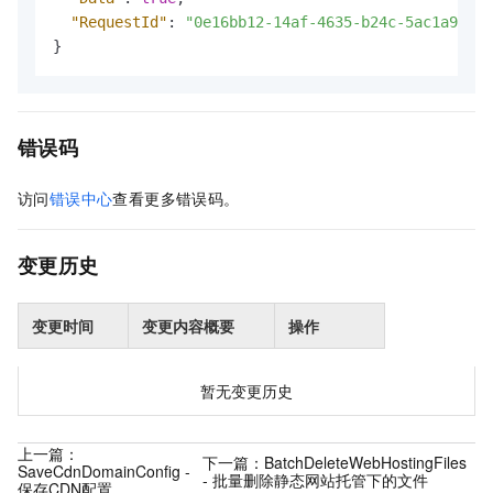
"RequestId"
:
"0e16bb12-14af-4635-b24c-5ac1a9a***
}
错误码
访问
错误中心
查看更多错误码。
变更历史
变更时间
变更内容概要
操作
暂无变更历史
上一篇：
下一篇：
BatchDeleteWebHostingFiles
SaveCdnDomainConfig -
- 批量删除静态网站托管下的文件
保存CDN配置