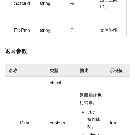
SpaceId
string
是
b2
ID。
5a
*
FilePath
string
是
文件路径。
/e
返回参数
名称
类型
描述
示例值
object
返回操作执
行结果。
true：
操作成
Data
boolean
true
功。
false：