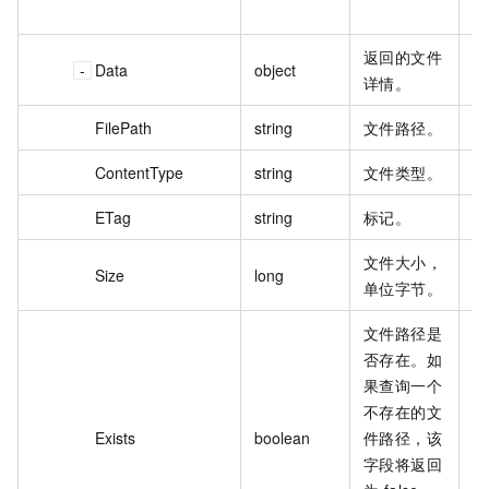
C
返回的文件
Data
object
详情。
FilePath
string
文件路径。
/e
ContentType
string
文件类型。
im
ETag
string
标记。
te
文件大小，
Size
long
2
单位字节。
文件路径是
否存在。如
果查询一个
不存在的文
Exists
boolean
件路径，该
tr
字段将返回