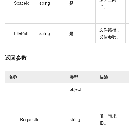
SpaceId
string
是
b2
ID。
5a
*
文件路径，
FilePath
string
是
/e
必传参数。
返回参数
名称
类型
描述
示
object
9
2
唯一请求
4
RequestId
string
ID。
B
2