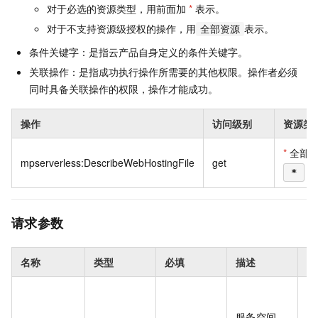
对于必选的资源类型，用前面加
*
表示。
对于不支持资源级授权的操作，用
表示。
全部资源
条件关键字：是指云产品自身定义的条件关键字。
关联操作：是指成功执行操作所需要的其他权限。操作者必须
同时具备关联操作的权限，操作才能成功。
操作
访问级别
资源类
*
全部
mpserverless:DescribeWebHostingFile
get
*
请求参数
名称
类型
必填
描述
示
0e
14
服务空间