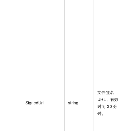
p
N
bu
z
u
v
X
Y
U
U
u
vT
%
文件签名
Z
URL，有效
va
SignedUrl
string
时间 30 分
3
钟。
%
2
G