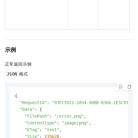
h
A
o
hO
示例
正常返回示例
格式
JSON
{

"RequestId"
: 
"93FC5921-2A54-408B-B360-2E5C93488C
"Data"
: {

"FilePath"
: 
"/error.png"
,

"ContentType"
: 
"image/png"
,

"ETag"
: 
"test"
,

"Size"
: 
235628
,
