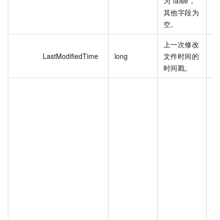
为 false，
其他字段为
空。
上一次修改
1
LastModifiedTime
long
文件时间的
6
时间戳。
ht
v
1
38
st
cn
zh
u.
o
12
46
5a