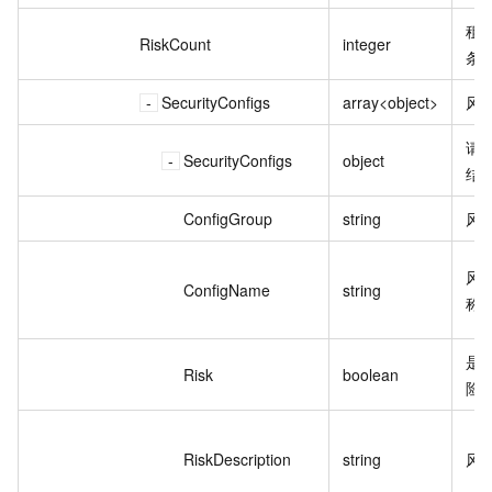
租
RiskCount
integer
条
SecurityConfigs
array<object>
风
请
SecurityConfigs
object
结
ConfigGroup
string
风
风
ConfigName
string
称
是
Risk
boolean
险
RiskDescription
string
风