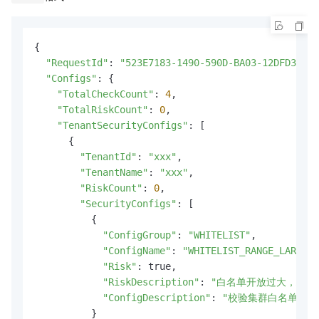
{

"RequestId"
: 
"523E7183-1490-590D-BA03-12DFD31661
"Configs"
: {

"TotalCheckCount"
: 
4
,

"TotalRiskCount"
: 
0
,

"TenantSecurityConfigs"
: [

      {

"TenantId"
: 
"xxx"
,

"TenantName"
: 
"xxx"
,

"RiskCount"
: 
0
,

"SecurityConfigs"
: [

          {

"ConfigGroup"
: 
"WHITELIST"
,

"ConfigName"
: 
"WHITELIST_RANGE_LARGE"
,

"Risk"
: true,

"RiskDescription"
: 
"白名单开放过大，建议
"ConfigDescription"
: 
"校验集群白名单范围
          }
