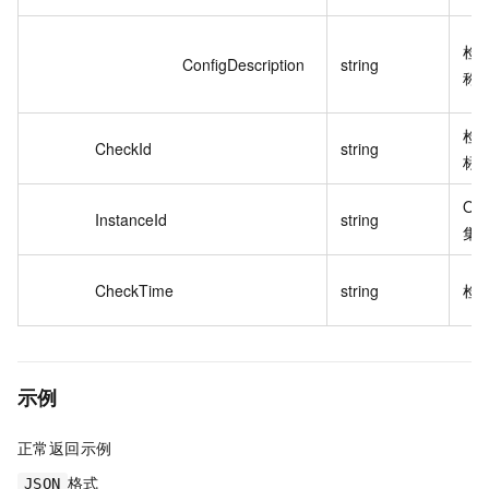
检
ConfigDescription
string
称
检
CheckId
string
标
Oc
InstanceId
string
集群
CheckTime
string
检
示例
正常返回示例
格式
JSON