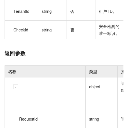
TenantId
string
否
租户 ID。
安全检测的
CheckId
string
否
唯一标识。
返回参数
名称
类型
描
请
object
结
RequestId
string
请求