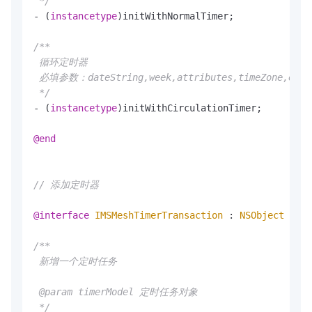
 */
- (
instancetype
)initWithNormalTimer;

/**

 循环定时器

 必填参数：dateString,week,attributes,timeZone,endTim
 */
- (
instancetype
)initWithCirculationTimer;

@end
// 添加定时器
@interface
IMSMeshTimerTransaction
 : 
NSObject
/**

 新增一个定时任务

 @param timerModel 定时任务对象

 */