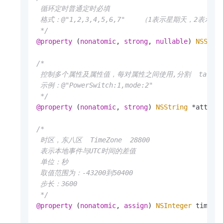
 循环定时普通定时必填

 格式：@"1,2,3,4,5,6,7"    （1表示星期天，2表示星
 */
@property
 (
nonatomic
, 
strong
, 
nullable
) 
NSStri
/*

 控制多个属性及属性值，每对属性之间使用,分割  targets
 示例：@"PowerSwitch:1,mode:2"

 */
@property
 (
nonatomic
, 
strong
) 
NSString
 *attribu
/*

 时区，东八区  TimeZone  28800

 表示本地事件与UTC时间的差值

 单位：秒

 取值范围为：-43200到50400

 步长：3600

 */
@property
 (
nonatomic
, 
assign
) 
NSInteger
 timeZon