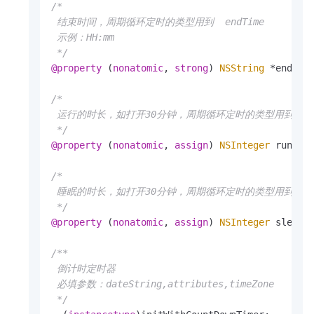
/*

 结束时间，周期循环定时的类型用到  endTime

 示例：HH:mm

 */
@property
 (
nonatomic
, 
strong
) 
NSString
 *endTime
/*

 运行的时长，如打开30分钟，周期循环定时的类型用到   单位分
 */
@property
 (
nonatomic
, 
assign
) 
NSInteger
 runTime
/*

 睡眠的时长，如打开30分钟，周期循环定时的类型用到   单位分 
 */
@property
 (
nonatomic
, 
assign
) 
NSInteger
 sleepTi
/**

 倒计时定时器

 必填参数：dateString,attributes,timeZone

 */