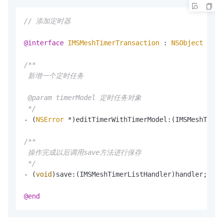
// 添加定时器
@interface
IMSMeshTimerTransaction
 : 
NSObject
/**

 新增一个定时任务

 @param timerModel 定时任务对象

 */
- (
NSError
 *)editTimerWithTimerModel:(IMSMeshTimer
/**

 操作完成以后调用save方法进行保存

 */
- (
void
)save:(IMSMeshTimerListHandler)handler;

@end