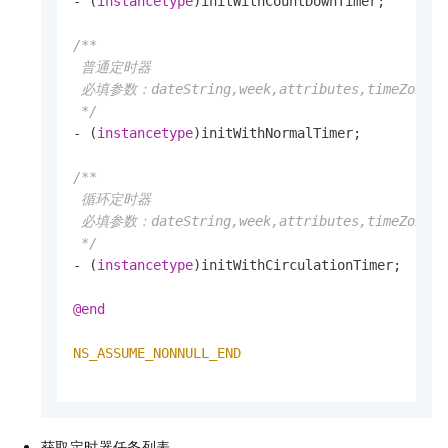
- (
instancetype
)initWithCountDownTimer;

/**

 普通定时器

 必填参数：dateString,week,attributes,timeZone

 */
- (
instancetype
)initWithNormalTimer;

/**

 循环定时器

 必填参数：dateString,week,attributes,timeZone,end
 */
- (
instancetype
)initWithCirculationTimer;

@end
NS_ASSUME_NONNULL_END
获取定时器任务列表