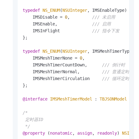
typedef
NS_ENUM
(
NSUInteger
, IMSEnableType) {

    IMSDisable = 
0
,         
/// 未启用
    IMSEnable,              
/// 启用
    IMSInFlight             
/// 指令下发
};

typedef
NS_ENUM
(
NSUInteger
, IMSMeshTimerType) {
    IMSMeshTimerNone = 
0
,

    IMSMeshTimerCountDown,      
/// 倒计时
    IMSMeshTimerNormal,         
/// 普通定时
    IMSMeshTimerCirculation     
/// 循环定时
};

@interface
IMSMeshTimerModel
 : 
TBJSONModel
/*

 定时器ID

 */
@property
 (
nonatomic
, 
assign
, 
readonly
) 
NSInte