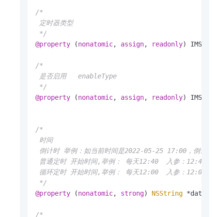
/*

 定时器类型

 */
@property
 (
nonatomic
, 
assign
, 
readonly
) IMSMesh
/*

 是否启用   enableType

 */
@property
 (
nonatomic
, 
assign
, 
readonly
) IMSEnab
/*

 时间

 倒计时 举例：如当前时间是2022-05-25 17:00，倒计时1个小
 普通定时 开始时间,举例： 每天12:40  入参：12:40   (we
 循环定时 开始时间,举例： 每天12:00  入参：12:00   (we
 */
@property
 (
nonatomic
, 
strong
) 
NSString
 *dateStr
/*
