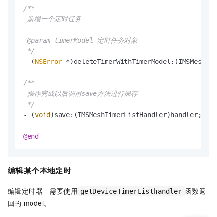
/**

 新增一个定时任务

 @param timerModel 定时任务对象

 */
- (
NSError
 *)deleteTimerWithTimerModel:(IMSMeshTim
/**

 操作完成以后调用save方法进行保存

 */
- (
void
)save:(IMSMeshTimerListHandler)handler;

@end
编辑某个本地定时
编辑定时器，需要使用
函数返
getDeviceTimerListhandler
回的
model。