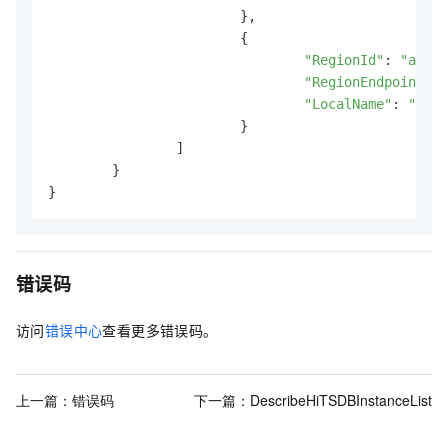
			},

			{

"RegionId"
: 
"ap-so
"RegionEndpoint"
: 
"LocalName"
: 
"新加
			}

		]

	}

}
错误码
访问
错误中心
查看更多错误码。
上一篇：
错误码
下一篇：
DescribeHiTSDBInstanceList