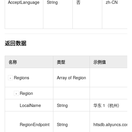
AcceptLanguage
String
否
zh-CN
返回数据
名称
类型
示例值
Regions
Array of Region
Region
LocalName
String
华东
1（杭州）
RegionEndpoint
String
hitsdb.aliyuncs.com