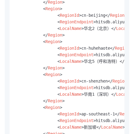
</
Region
>
<
Region
>
<
RegionId
>
cn-beijing
</
RegionId
>
<
RegionEndpoint
>
hitsdb.aliyuncs.
<
LocalName
>
华北2（北京）
</
LocalNa
</
Region
>
<
Region
>
<
RegionId
>
cn-huhehaote
</
RegionId
<
RegionEndpoint
>
hitsdb.aliyuncs.
<
LocalName
>
华北5（呼和浩特）
</
Loca
</
Region
>
<
Region
>
<
RegionId
>
cn-shenzhen
</
RegionId
>
<
RegionEndpoint
>
hitsdb.aliyuncs.
<
LocalName
>
华南1（深圳）
</
LocalNa
</
Region
>
<
Region
>
<
RegionId
>
ap-southeast-1
</
Region
<
RegionEndpoint
>
hitsdb.aliyuncs.
<
LocalName
>
新加坡
</
LocalName
>
</
Region
>