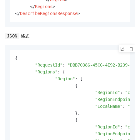
</
Regions
>
</
DescribeRegionsResponse
>
格式
JSON
{

"RequestId"
: 
"DBB70386-45C6-4E92-B239-4A76
"Regions"
: {

"Region"
: [

			{

"RegionId"
: 
"cn-ha
"RegionEndpoint"
: 
"LocalName"
: 
"华东
			},

			{

"RegionId"
: 
"cn-sh
"RegionEndpoint"
: 