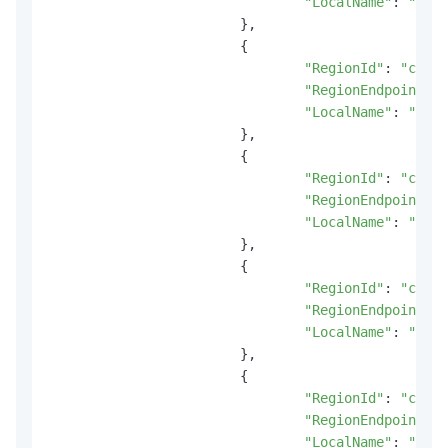
"LocalName"
: 
"华东
			},

			{

"RegionId"
: 
"cn-qi
"RegionEndpoint"
: 
"LocalName"
: 
"华北
			},

			{

"RegionId"
: 
"cn-be
"RegionEndpoint"
: 
"LocalName"
: 
"华北
			},

			{

"RegionId"
: 
"cn-hu
"RegionEndpoint"
: 
"LocalName"
: 
"华北
			},

			{

"RegionId"
: 
"cn-sh
"RegionEndpoint"
: 
"LocalName"
: 
"华南