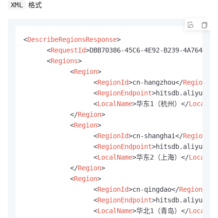
格式
XML
<
DescribeRegionsResponse
>
<
RequestId
>
DBB70386-45C6-4E92-B239-4A764E32C
<
Regions
>
<
Region
>
<
RegionId
>
cn-hangzhou
</
RegionId
>
<
RegionEndpoint
>
hitsdb.aliyuncs.
<
LocalName
>
华东1（杭州）
</
LocalNa
</
Region
>
<
Region
>
<
RegionId
>
cn-shanghai
</
RegionId
>
<
RegionEndpoint
>
hitsdb.aliyuncs.
<
LocalName
>
华东2（上海）
</
LocalNa
</
Region
>
<
Region
>
<
RegionId
>
cn-qingdao
</
RegionId
>
<
RegionEndpoint
>
hitsdb.aliyuncs.
<
LocalName
>
华北1（青岛）
</
LocalNa