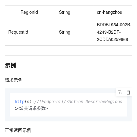
RegionId
String
cn-hangzhou
BDDB1954-002B-
RequestId
String
4249-B2DF-
2CDDA0259668
示例
请求示例
http
(s)
:
//[Endpoint]/?Action=DescribeRegions
&<公共请求参数>
正常返回示例