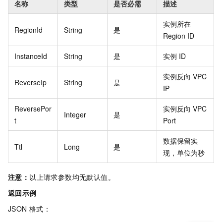
名称
类型
是否必需
描述
实例所在
RegionId
String
是
Region ID
InstanceId
String
是
实例 ID
实例反向 VPC
ReverseIp
String
是
IP
ReversePor
实例反向 VPC
Integer
是
t
Port
数据保留实
Ttl
Long
是
现，单位为秒
注意：
以上请求参数均无默认值。
返回示例
JSON 格式：