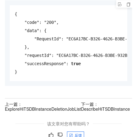
{
"code"
:
"200"
,
"data"
:
{
"RequestId"
:
"EC6A17BC-B326-4626-B3BE-932B
},
"requestId"
:
"EC6A17BC-B326-4626-B3BE-932B003D
"successResponse"
:
true
}
上一篇：
下一篇：
ExploreHiTSDBInstanceDeletionJobList
DescribeHiTSDBInstance
该文章对您有帮助吗？
反馈