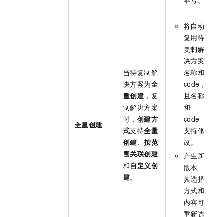
本号。
将自动
复用待
复制解
决方案
当待复制解
名称和
决方案为
全
code，
量创建
，复
且名称
制解决方案
和
时，
创建方
code
全量创建
式
支持
全量
支持修
创建
、
按范
改。
围关联创建
产生新
和
自定义创
版本，
建
。
其选择
方式和
内容可
重新选