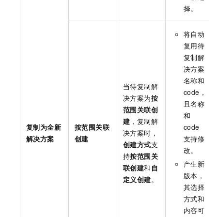
择。
将自动
复用待
复制解
决方案
名称和
当待复制解
code，
决方案为
按
且名称
范围关联创
和
建
，复制解
复制为全新
按范围关联
code
决方案时，
解决方案
创建
支持修
创建方式
支
改。
持
按范围关
产生新
联创建
和
自
版本，
定义创建
。
其选择
方式和
内容可