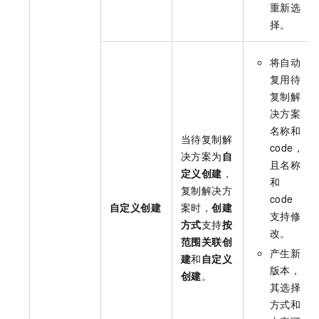
重新选
择。
将自动
复用待
复制解
决方案
名称和
当待复制解
code，
决方案为
自
且名称
定义创建
，
和
复制解决方
code
自定义创建
案时，
创建
支持修
方式
支持
按
改。
范围关联创
产生新
建
和
自定义
版本，
创建
。
其选择
方式和