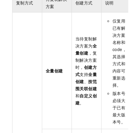
复制方式
创建方式
说明
方案
仅复用
已有解
决方案
当待复制解
名称和
决方案为
全
code，
量创建
，复
其选择
制解决方案
方式和
时，
创建方
全量创建
内容可
式
支持
全量
重新选
创建
、
按范
择。
围关联创建
版本号
和
自定义创
必须大
建
。
于已有
最大版
本号。