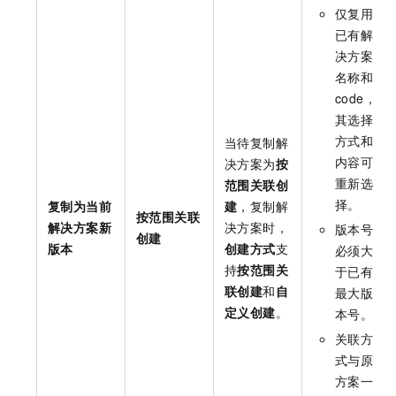
仅复用
已有解
决方案
名称和
code，
其选择
方式和
当待复制解
内容可
决方案为
按
重新选
范围关联创
择。
复制为当前
建
，复制解
按范围关联
解决方案新
决方案时，
版本号
创建
版本
创建方式
支
必须大
持
按范围关
于已有
联创建
和
自
最大版
定义创建
。
本号。
关联方
式与原
方案一