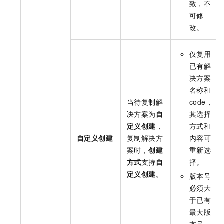
致，不
可修
改。
仅复用
已有解
决方案
名称和
当待复制解
code，
决方案为
自
其选择
定义创建
，
方式和
自定义创建
复制解决方
内容可
案时，
创建
重新选
方式
支持
自
择。
定义创建
。
版本号
必须大
于已有
最大版