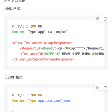
正常返回示例
格式
XML
HTTP
/
1
.
1
200
Content
-Type:application/xml

<ClearInstanceStorageResponse>
<RequestId>
dbaudit
-cn-
78
v1gc****</RequestId>

<InstanceId>
482EF142
-BFA5-
43
FF-B4B0-
84
</ClearInstanceStorageResponse>
格式
JSON
HTTP
/
1.1
200
OK
Content
-
Type
:application/json
{
