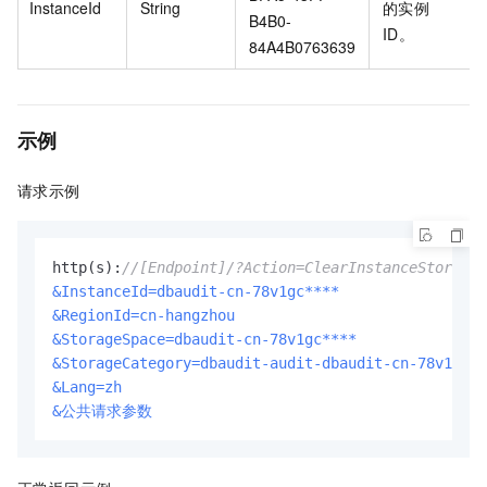
InstanceId
String
的实例
B4B0-
ID。
84A4B0763639
示例
请求示例
http(s):
//[Endpoint]/?Action=ClearInstanceStorage
&InstanceId=dbaudit-cn-78v1gc****
&RegionId=cn-hangzhou
&StorageSpace=dbaudit-cn-78v1gc****
&StorageCategory=dbaudit-audit-dbaudit-cn-78v1gc**
&Lang=zh
&公共请求参数