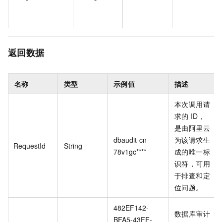
返回数据
名称
类型
示例值
描述
本次调用请
求的
ID，
是由阿里云
dbaudit-cn-
为该请求生
RequestId
String
78v1gc****
成的唯一标
识符，可用
于排查和定
位问题。
482EF142-
数据库审计
BFA5-43FF-