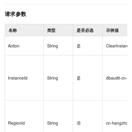
请求参数
名称
类型
是否必选
示例值
Action
String
是
ClearInstanc
InstanceId
String
是
dbaudit-cn-78
RegionId
String
否
cn-hangzhou