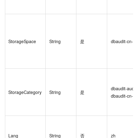
StorageSpace
String
是
dbaudit-cn-78
dbaudit-audit-
StorageCategory
String
是
dbaudit-cn-78
Lang
String
否
zh