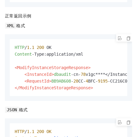
正常返回示例
格式
XML
HTTP
/
1
.
1
200
Content
-Type:application/xml

<ModifyInstanceStorageResponse>
<InstanceId>
dbaudit
-cn-
78
v1gc****</InstanceId>

<RequestId>
BB9AB608
-
28
CC-
4
BFC-
9195
</ModifyInstanceStorageResponse>
格式
JSON
HTTP
/
1.1
200
OK