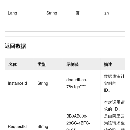
Lang
String
否
zh
返回数据
名称
类型
示例值
描述
数据库审计
dbaudit-cn-
InstanceId
String
实例的
78v1gc****
ID。
本次调用请
求的 ID，
BB9AB608-
是由阿里云
28CC-4BFC-
为该请求生
RequestId
String
9195-
成的唯一标