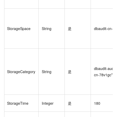
StorageSpace
String
是
dbaudit-cn-78
dbaudit-audit
StorageCategory
String
是
cn-78v1gc****
StorageTime
Integer
是
180