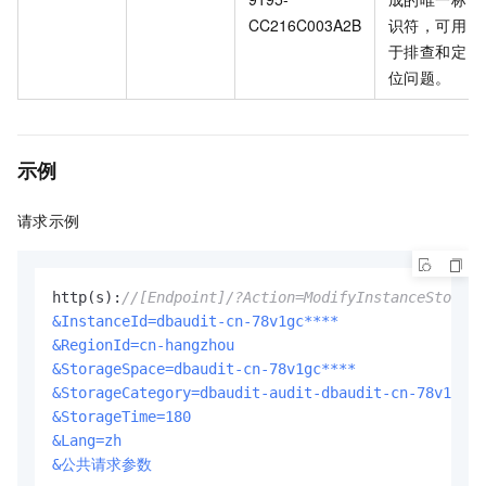
CC216C003A2B
识符，可用
于排查和定
位问题。
示例
请求示例
http(s):
//[Endpoint]/?Action=ModifyInstanceStorage
&InstanceId=dbaudit-cn-78v1gc****
&RegionId=cn-hangzhou
&StorageSpace=dbaudit-cn-78v1gc****
&StorageCategory=dbaudit-audit-dbaudit-cn-78v1gc**
&StorageTime=180
&Lang=zh
&公共请求参数