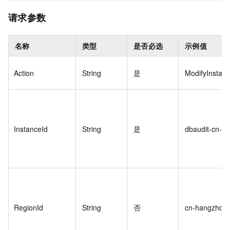
请求参数
名称
类型
是否必选
示例值
Action
String
是
ModifyInstan
InstanceId
String
是
dbaudit-cn-78
RegionId
String
否
cn-hangzhou